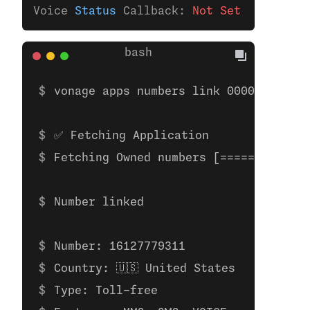
Voice 
Status
 Callback: 
Not Set
vonage apps numbers link 00000000-000
✅ Fetching Application
Fetching Owned numbers [=============
Number linked
Number: 16127779311
Country: 🇺🇸 United States
Type: Toll-free