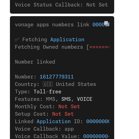
Voice Status Callback: Not Set
vonage apps numbers link 
00000000-0000-0
✅ Fetching 
Application
Fetching Owned numbers [
================
Number linked
Number: 
16127779311
Country: 🇺🇸 United States
Type: 
Toll
-
free
Features: MMS,
 SMS
,
 VOICE
Monthly Cost: 
Not Set
Setup Cost: 
Not Set
Linked 
Application
 ID: 
00000000-0000-000
Voice Callback: app
Voice Callback Value: 
00000000-0000-0000