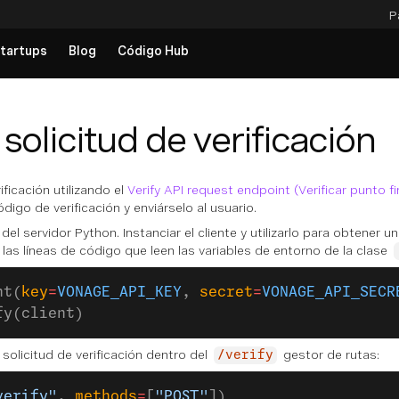
P
tartups
Blog
Código Hub
 solicitud de verificación
ificación utilizando el
Verify API request endpoint (Verificar punto fi
igo de verificación y enviárselo al usuario.
K del servidor Python. Instanciar el cliente y utilizarlo para obtener u
as líneas de código que leen las variables de entorno de la clase
nt(
key
=
VONAGE_API_KEY
, 
secret
=
VONAGE_API_SECR
fy(client)
 solicitud de verificación dentro del
gestor de rutas:
/verify
verify"
, 
methods
=
[
"POST"
])