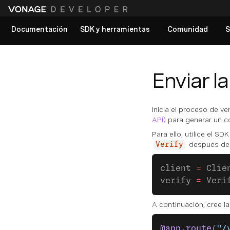
Documentación
SDK y herramientas
Comunidad
S
Ver todos los documentos
Enviar la
Inicia el proceso de ver
API)
para generar un cód
Para ello, utilice el SD
después de l
Verify
client 
=
 Clie
verify 
=
 Veri
A continuación, cree la
@app.route
(
"/