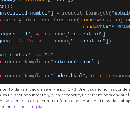
er
():
unverified_number"
] 
=
 request.form.get(
"mobil
=
 verify.start_verification(
number
=
session[
"u
                            brand
=
VONAGE_BRAN
request_id"
] 
=
 response[
"request_id"
]
quest ID: 
%s
"
 %
 response[
"request_id"
])
se[
"status"
] 
==
 "0"
:
n
 render_template(
"entercode.html"
)
n
 render_template(
"index.html"
, 
error
=
respons
intento de verificación se envía por SMS. Si el usuario no responde 
liza un segundo intento y, si es necesario, un tercero para enviar e
e voz. Puedes obtener más información sobre los flujos de trabajo
zación
en nuestra guía
.