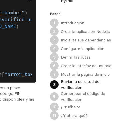
Python
e_number"
)
Pasos
nverified_number"
],
Introducción
1
D_NAME
)
Crear la aplicación Node.js
2
Inicializa tus dependencias
3
Configurar la aplicación
4
Definir las rutas
5
Crear la interfaz de usuario
6
Mostrar la página de inicio
7
e[
"error_text"
])
Enviar la solicitud de
8
verificación
en un plazo
l código PIN
Comprobar el código de
9
 disponibles y las
verificación
¡Pruébalo!
10
¿Y ahora qué?
11