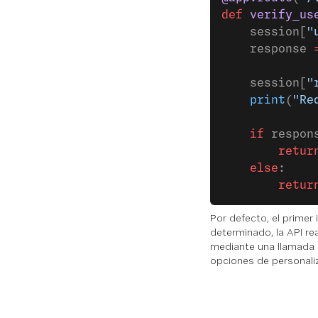
def
 verify_us
    session[
"
    response 
             
    session[
"
    print
(
"Re
    if
 respon
        retur
    else
:
        retur
Por defecto, el primer 
determinado, la API rea
mediante una llamada d
opciones de personali