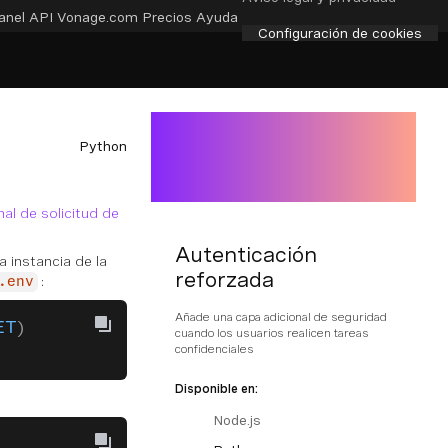
anel API
Vonage.com
Precios
Ayuda
Configuración de cookies
Python
nal de solicitud de
Autenticación
na instancia de la
reforzada
:
.env
Añade una capa adicional de seguridad
ET
)
cuando los usuarios realicen tareas
confidenciales
Disponible en:
Node.js