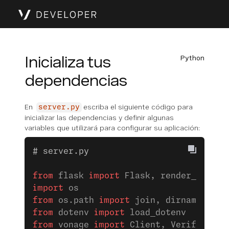
Inicializa tus
Python
dependencias
En
escriba el siguiente código para
server.py
inicializar las dependencias y definir algunas
variables que utilizará para configurar su aplicación:
# server.py
from
 flask 
import
 Flask, render_templa
import
 os
from
 os.path 
import
 join, dirname
from
 dotenv 
import
 load_dotenv
from
 vonage 
import
 Client, Verify