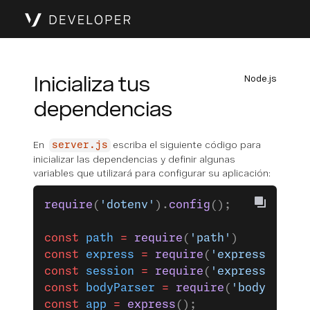
Inicializa tus
Node.js
dependencias
En
escriba el siguiente código para
server.js
inicializar las dependencias y definir algunas
variables que utilizará para configurar su aplicación:
require
(
'dotenv'
).
config
();
const
 path
 =
 require
(
'path'
)
const
 express
 =
 require
(
'express'
);
const
 session
 =
 require
(
'express-sessi
const
 bodyParser
 =
 require
(
'body-parse
const
 app
 =
 express
();