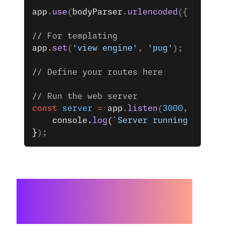
app
.
use
(
bodyParser
.
urlencoded
({ 
extend
// For templating
app
.
set
(
'view engine'
, 
'pug'
);
// Define your routes here
// Run the web server
const
 server
 =
 app
.
listen
(
3000
, () 
=>
 
    console.
log
(
`Server running on por
}
);