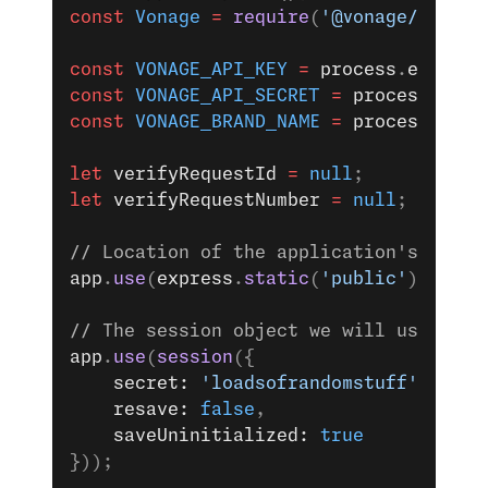
const
 Vonage
 =
 require
(
'@vonage/server
const
 VONAGE_API_KEY
 =
 process
.
env
.
VON
const
 VONAGE_API_SECRET
 =
 process
.
env
.
const
 VONAGE_BRAND_NAME
 =
 process
.
env
.
let
 verifyRequestId
 =
 null
;
let
 verifyRequestNumber
 =
 null
;
// Location of the application's CSS f
app
.
use
(
express
.
static
(
'public'
));
// The session object we will use to m
app
.
use
(
session
({
    secret: 
'loadsofrandomstuff'
,
    resave: 
false
,
    saveUninitialized: 
true
}));