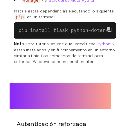
- el
SDK del servidor Python
vonage
Instala estas dependencias ejecutando lo siguiente:
en un terminal:
pip
pip install flask python-dotenv vonage
Nota
: Este tutorial asume que usted tiene
Python 3
están instalados y en funcionamiento en un entorno
similar a Unix. Los comandos de terminal para
entornos Windows pueden ser diferentes.
Autenticación reforzada