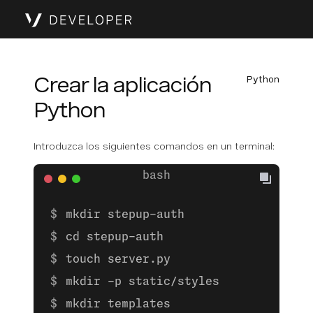
Crear la aplicación
Python
Python
Introduzca los siguientes comandos en un terminal:
mkdir stepup-auth
cd stepup-auth
touch server.py
mkdir -p static/styles
mkdir templates