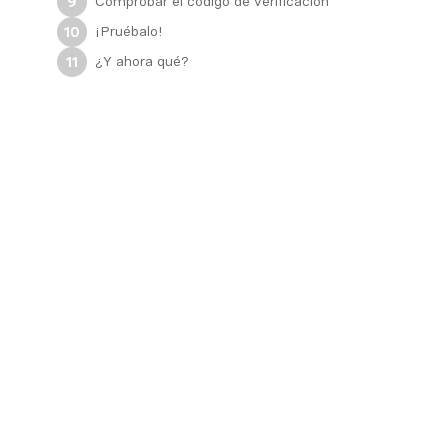
Comprobar el código de verificación
9
¡Pruébalo!
10
¿Y ahora qué?
11