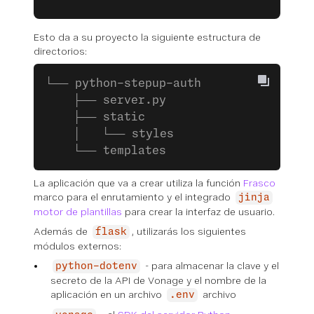
Esto da a su proyecto la siguiente estructura de
directorios:
└── python-stepup-auth
    ├── server.py
    ├── static
    │   └── styles
    └── templates
La aplicación que va a crear utiliza la función
Frasco
marco para el enrutamiento y el integrado
jinja
motor de plantillas
para crear la interfaz de usuario.
Además de
, utilizarás los siguientes
flask
módulos externos:
- para almacenar la clave y el
python-dotenv
secreto de la API de Vonage y el nombre de la
aplicación en un archivo
archivo
.env