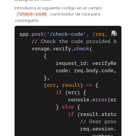
Introduzca el siguiente código en el campo
controlador de ruta para
/check-code
conseguirlo:
app
.
post
(
'/check-code'
, (
req
, 
res
) 
=>
 
	// Check the code provided by the 
	vonage.verify.
check
(
		{
			request_id: verifyRequestI
			code: req.body.code,
		},
		(
err
, 
result
) 
=>
 {
			if
 (err) {
				console.
error
(err);
			} 
else
 {
				if
 (result.status 
==
 0
					// User provid
					req.session.user 
=