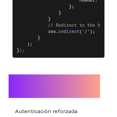
						number: ver
					};
				}
			}
			// Redirect to the home pa
			res.
redirect
(
'/'
);
		}
	);
}
);
Autenticación reforzada