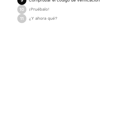
Comprobar el código de verificación
9
¡Pruébalo!
10
¿Y ahora qué?
11