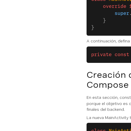
    override
 
        super
    }
}
A continuación, defin
private
 const
Creación 
Compose
En esta sección, cons
porque el objetivo es 
finales del backend.
La nueva MainActivity 