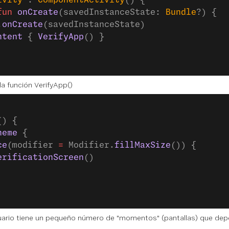
ivity
 : 
ComponentActivity
() {
fun
 onCreate
(savedInstanceState: 
Bundle
?) {
.
onCreate
(savedInstanceState)
ntent
 { 
VerifyApp
() }
a función VerifyApp()
() {
heme
 {
ce
(modifier 
=
 Modifier.
fillMaxSize
()) {
erificationScreen
()
suario tiene un pequeño número de "momentos" (pantallas) que de