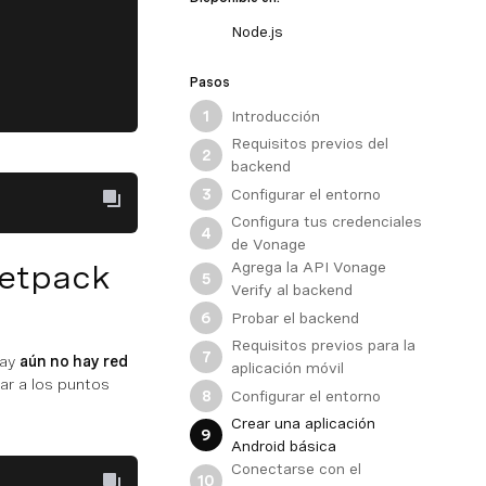
Node.js
Pasos
Introducción
1
Requisitos previos del
2
backend
Configurar el entorno
3
Configura tus credenciales
4
de Vonage
Jetpack
Agrega la API Vonage
5
Verify al backend
Probar el backend
6
Requisitos previos para la
7
Hay
aún no hay red
aplicación móvil
ar a los puntos
Configurar el entorno
8
Crear una aplicación
9
Android básica
Conectarse con el
10