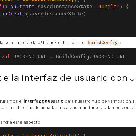
fun
 onCreate
(savedInstanceState: 
Bundle
?) {
.
onCreate
(savedInstanceState)
a la constante de la URL backend mediante
:
BuildConfig
 val
 BACKEND_URL 
=
 BuildConfig.BACKEND_URL
de la interfaz de usuario con 
truiremos el
interfaz de usuario
para nuestro flujo de verificación. 
crear una interfaz de usuario limpia que más tarde podamos conect
tendrá este aspecto: