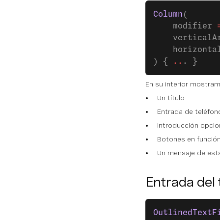
Column
(
    modifier 
    verticalA
    horizonta
) { 
..
. }
En su interior mostra
Un título
Entrada de teléfon
Introducción opcio
Botones en función 
Un mensaje de estad
Entrada del 
OutlinedTextF