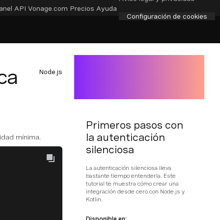
anel API
Vonage.com
Precios
Ayuda
Configuración de cookies
ca
Node.js
Primeros pasos con
la autenticación
idad mínima.
silenciosa
La autenticación silenciosa lleva
bastante tiempo entenderla. Este
tutorial te muestra cómo crear una
integración desde cero con Node.js y
Kotlin.
Disponible en: