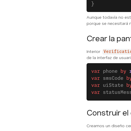
}
Aunque todavía no est
porque se necesitará 
Crear la pan
Interior
Verificati
de la interfaz de usua
var
 phone 
by
 
var
 smsCode 
b
var
 uiState 
b
var
 statusMes
Construir el
Creamos un diseño cen