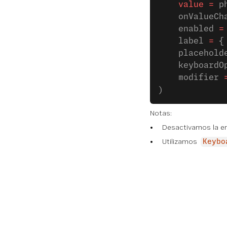
    value
 =
 p
    onValueCh
    enabled 
=
    label 
=
 {
    placehold
    keyboardO
    modifier 
)
Notas:
Desactivamos la ent
Utilizamos
Keybo