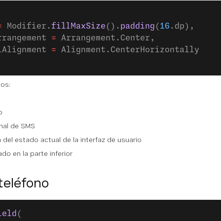
=
 Modifier.
fillMaxSize
().
padding
(
16
.dp),
rrangement 
=
 Arrangement.Center,
lAlignment 
=
 Alignment.CenterHorizontally
mos:
o
nal de SMS
del estado actual de la interfaz de usuario
o en la parte inferior
teléfono
ield
(