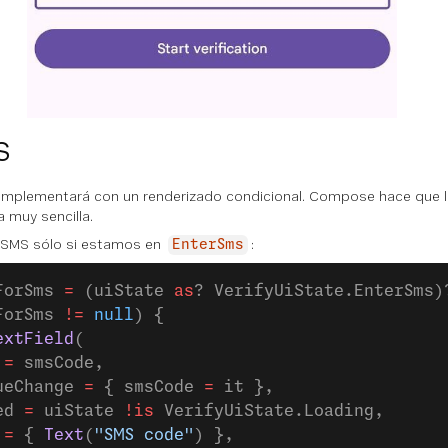
S
implementará con un renderizado condicional. Compose hace que la
a muy sencilla.
 SMS sólo si estamos en
:
EnterSms
ForSms 
=
 (uiState 
as
? VerifyUiState.EnterSms)
ForSms 
!=
 null
) {
extField
(
 =
 smsCode,
ueChange 
=
 { smsCode 
=
 it },
ed 
=
 uiState 
!is
 VerifyUiState.Loading,
 
=
 { 
Text
(
"SMS code"
) },