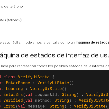
ro de teléfono
SMS (fallback)
esto fácil si modelamos la pantalla como un
máquina de estado
áquina de estados de interfaz de us
llada para representar todos los posibles estados de la interfaz de
d
 class
 VerifyUiState
 {
ct
 EnterPhone
 : 
VerifyUiState
()
ct
 Loading
 : 
VerifyUiState
()
s
 EnterSms
(
val
 requestId: 
String
) : 
VerifyUiS
s
 Verified
(
val
 method: 
String
) : 
VerifyUiStat
s
 Error
(
val
 message: 
String
) : 
VerifyUiState
(