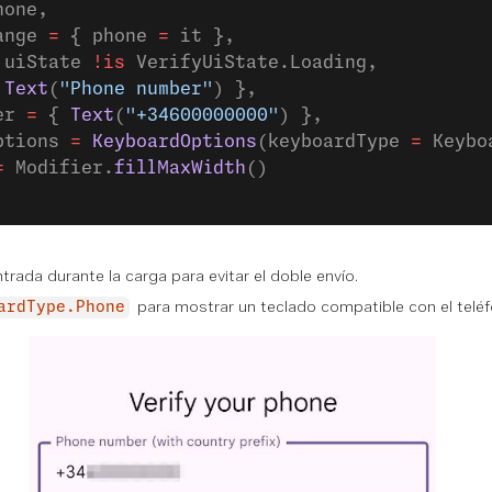
hone,
ange 
=
 { phone 
=
 it },
 uiState 
!is
 VerifyUiState.Loading,
 
Text
(
"Phone number"
) },
er 
=
 { 
Text
(
"+34600000000"
) },
ptions 
=
 KeyboardOptions
(keyboardType 
=
 Keybo
=
 Modifier.
fillMaxWidth
()
rada durante la carga para evitar el doble envío.
para mostrar un teclado compatible con el teléf
ardType.Phone