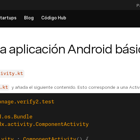
P
tartups
Blog
Código Hub
a aplicación Android bási
tivity.kt
y añada el siguiente contenido. Esto corresponde a una Activ
.kt
onage.verify2.test
d.os.Bundle
dx.activity.ComponentActivity
ivity
 : 
ComponentActivity
() {