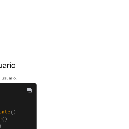
s
.
uario
 usuario:
tate
()
e
()
)