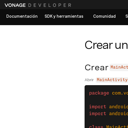
Documentación
SDK y herramientas
Comunidad
S
Ver todos los documentos
Crear un
Crear
MainAc
Abrir
MainActivity
package
 com.v
import
 androi
import
 androi
class
 MainAct