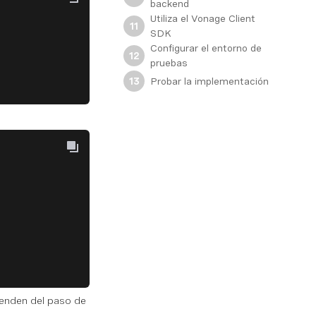
backend
Utiliza el Vonage Client
11
SDK
Configurar el entorno de
12
pruebas
Probar la implementación
13
penden del paso de