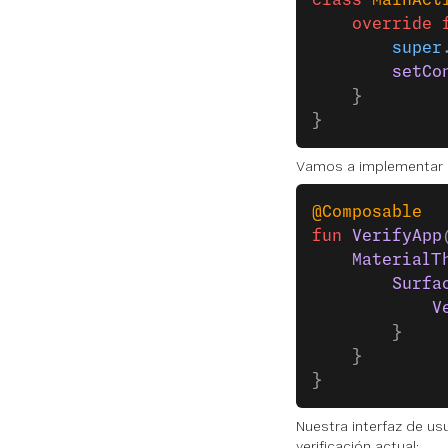
class
 MainAct
    override
 
        super
        setCo
    }
}
Vamos a implementar l
@Composable
fun
 VerifyApp
    MaterialT
        Surfa
            V
        }
    }
}
Nuestra interfaz de u
verificación actual: