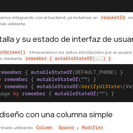
amos integrando con el backend, ya incluimos un
en
requestId
más adelante.
talla y su estado de interfaz de usuar
Almacenamos los datos introducidos por el usuario 
onScreen()
rio mediante
:
remember { mutableStateOf(...) }
remember
 { 
mutableStateOf
(DEFAULT_PHONE) }
y
 remember
 { 
mutableStateOf
(
""
) }
y
 remember
 { 
mutableStateOf
<
VerifyUiState
>(Ve
sage 
by
 remember
 { 
mutableStateOf
(
""
) }
 diseño con una columna simple
trado utilizando
,
y
:
Column
Spacer
Modifier