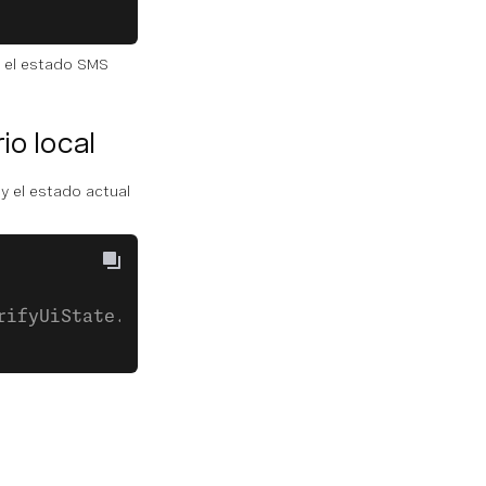
 el estado SMS
io local
y el estado actual
rifyUiState.EnterPhone) }