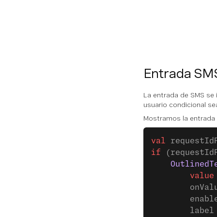
Entrada SM
La entrada de SMS se 
usuario condicional se
Mostramos la entrada
val
 requestId
if
 (requestId
    OutlinedT
        value
        onVal
        enabl
        label