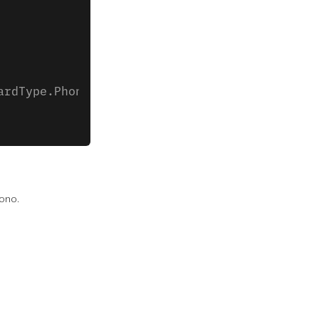
ardType.Phone),
ono.