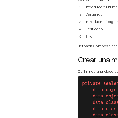
Introduce tu núme
Cargando
Introducir código 
Verificado
Error
Jetpack Compose hace 
Crear una m
Definimos una clase se
private
 seale
    data
 obje
    data
 obje
    data
 clas
    data
 clas
    data
 clas