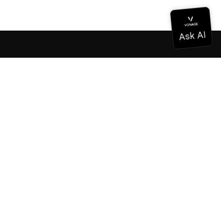
Documentación
Documentación
Vonage Business Cloud
Centro de contacto de Vonage
Referencias técnicas
Documentación
SDK y herramientas
Comunidad
Centro comunitario
Equipo
Carreras profesionales