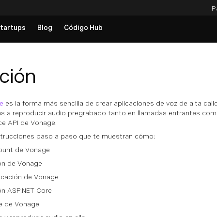
P
tartups
Blog
Código Hub
ción
e
es la forma más sencilla de crear aplicaciones de voz de alta cali
rás a reproducir audio pregrabado tanto en llamadas entrantes com
ice API de Vonage.
instrucciones paso a paso que te muestran cómo:
count de Vonage
ión de Vonage
licación de Vonage
ión ASP.NET Core
te de Vonage