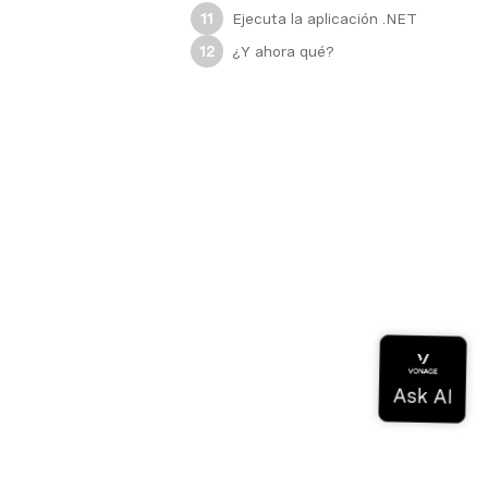
Ejecuta la aplicación .NET
11
¿Y ahora qué?
12