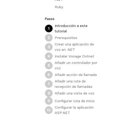
Ruby
Pasos
Introducción a este
1
tutorial
Prerequisites
2
Crear una aplicación de
3
voz en .NET
Instalar Vonage Dotnet
4
Añadir un controlador por
5
voz
Añadir acción de llamada
6
Añadir una ruta de
7
recepción de llamadas
Añadir una vista de voz
8
Configurar ruta de inicio
9
Configurar la aplicación
10
ASP.NET