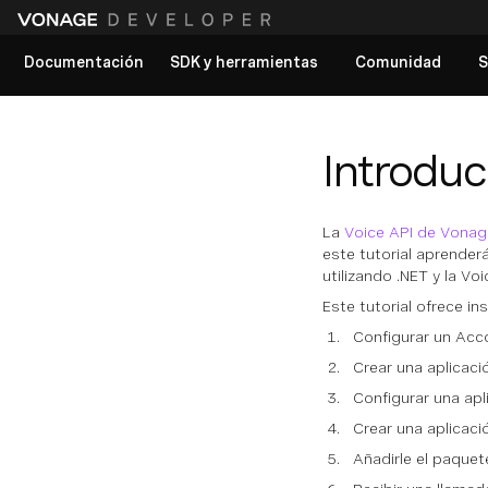
Documentación
SDK y herramientas
Comunidad
S
Ver todos los documentos
Introduc
La
Voice API de Vonag
este tutorial aprende
utilizando .NET y la Vo
Este tutorial ofrece 
Configurar un Ac
Crear una aplicac
Configurar una ap
Crear una aplicac
Añadirle el paque