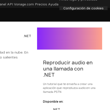
anel API
Vonage.com
Precios
Ayuda
Configuración de cookies
.NET
dad en la nube. En
o salientes
Reproducir audio en
una llamada con
.NET
Un tutorial que te enseña a crear una
aplicación que reproduzca audio en una
llamada PSTN
Disponible en:
.NET