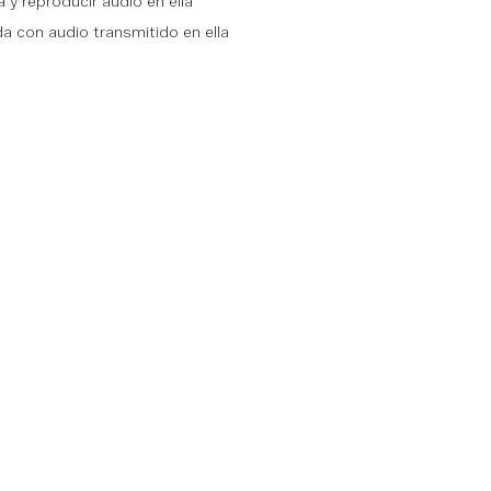
 y reproducir audio en ella
da con audio transmitido en ella