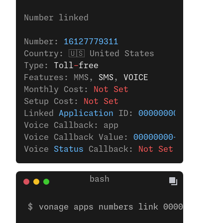
Number linked
Number: 
16127779311
Country: 🇺🇸 United States
Type: 
Toll
-
free
Features: MMS,
 SMS
,
 VOICE
Monthly Cost: 
Not Set
Setup Cost: 
Not Set
Linked 
Application
 ID: 
00000000-0000-000
Voice Callback: app
Voice Callback Value: 
00000000-0000-0000
Voice 
Status
 Callback: 
Not Set
vonage apps numbers link 00000000-000