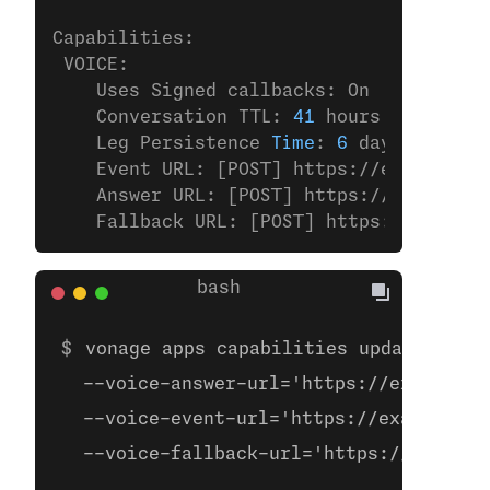
Capabilities:
 VOICE:
    Uses Signed callbacks: On
    Conversation TTL: 
41
 hours
    Leg Persistence 
Time
: 
6
 days
    Event URL: [POST] https://example.
co
    Answer URL: [POST] https://example.
c
    Fallback URL: [POST] https://example
vonage apps capabilities update 00000
  --voice-answer-url='https://example.c
  --voice-event-url='https://example.co
  --voice-fallback-url='https://example