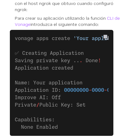
con el host ngrok que obtuvo cuando configuró
ngrok:
Para crear su aplicación utilizando la función
CLI de
Vonage
introduzca el siguiente comando:
vonage apps create 
'Your application'
✅ Creating Application
Saving private key ..
.
 Done
!
Application created
Name: Your application
Application ID: 
00000000
-
0000
-
0000
-
0000
-
Improve AI: Off
Private
/
Public Key: Set
Capabilities:
  None Enabled