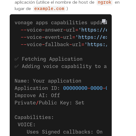
aplicación (utilice el nombre de host de
en
ngrok
lugar de
)
example.com
vonage apps capabilities update 
00000000
  --
voice
-
answer
-
url
=
'https://example.co
  --
voice
-
event
-
url
=
'https://example.com
  --
voice
-
fallback
-
url
=
'https://example.
✅ Fetching Application
✅ Adding voice capability to applicatio
Name: Your application
Application ID: 
00000000
-
0000
-
0000
-
0000
-
Improve AI: Off
Private
/
Public Key: Set
Capabilities:
 VOICE:
    Uses Signed callbacks: On