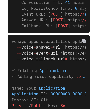
    Conversation TTL: 
41
 hours
    Leg Persistence Time: 
6
 days
    Event URL: [
POST
] https:
//
example.co
    Answer URL: [
POST
] https:
//
example.c
    Fallback URL: [
POST
] https:
//
example
vonage apps capabilities update 
00000000
  --
voice
-
answer
-
url
=
'https://example.co
  --
voice
-
event
-
url
=
'https://example.com
  --
voice
-
fallback
-
url
=
'https://example.
✅ Fetching 
Application
✅ Adding voice capability 
to
 applicatio
Name: Your 
application
Application
 ID: 
00000000-0000-0000-0000-
Improve AI: Off
Private
/
Public
 Key:
 Set