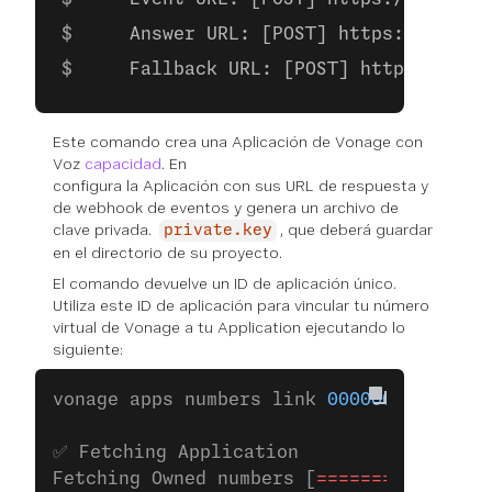
    Answer URL: [POST] https://exampl
    Fallback URL: [POST] https://exam
Este comando crea una Aplicación de Vonage con
Voz
capacidad
. En
configura la Aplicación con sus URL de respuesta y
de webhook de eventos y genera un archivo de
clave privada.
, que deberá guardar
private.key
en el directorio de su proyecto.
El comando devuelve un ID de aplicación único.
Utiliza este ID de aplicación para vincular tu número
virtual de Vonage a tu Application ejecutando lo
siguiente:
vonage apps numbers link 
00000000
-
0000
-
0
✅ Fetching Application
Fetching Owned numbers [
================