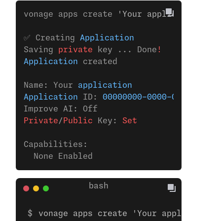
vonage apps create 
'Your application'
✅ Creating 
Application
Saving 
private
 key ... Done
!
Application
 created
Name: Your 
application
Application
 ID: 
00000000-0000-0000-0000-
Improve AI: Off
Private
/
Public
 Key:
 Set
Capabilities:
  None Enabled
vonage apps create 'Your application'