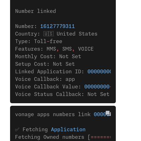
Number linked
Number: 
16127779311
Country: 🇺🇸 United States
Type: Toll
-
free
Features: MMS
,
 SMS
,
 VOICE
Monthly Cost: Not Set
Setup Cost: Not Set
Linked Application ID: 
00000000
-
0000
-
000
Voice Callback: app
Voice Callback Value: 
00000000
-
0000
-
0000
Voice Status Callback: Not Set
vonage apps numbers link 
00000000-0000-0
✅ Fetching 
Application
Fetching Owned numbers [
================