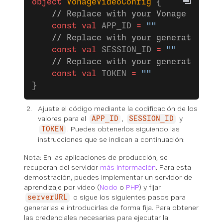
object
 VonageVideoConfig
 {
    // Replace with your Vonage Video 
    const
 val
 APP_ID 
=
 ""
    // Replace with your generated ses
    const
 val
 SESSION_ID 
=
 ""
    // Replace with your generated tok
    const
 val
 TOKEN 
=
 ""
}
Ajuste el código mediante la codificación de los
valores para el
,
y
APP_ID
SESSION_ID
. Puedes obtenerlos siguiendo las
TOKEN
instrucciones que se indican a continuación:
Nota: En las aplicaciones de producción, se
recuperan del servidor
más información
. Para esta
demostración, puedes implementar un servidor de
aprendizaje por vídeo (
Nodo
o
PHP
) y fijar
o sigue los siguientes pasos para
serverURL
generarlas e introducirlas de forma fija. Para obtener
las credenciales necesarias para ejecutar la