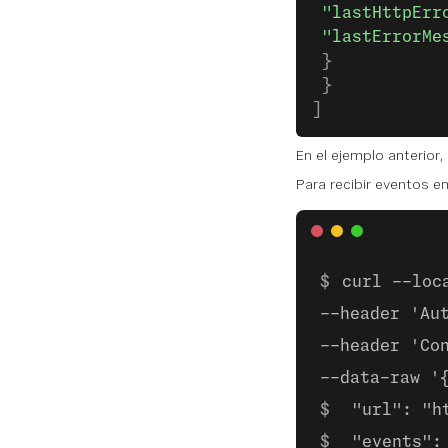
 "lastHttpErr
 "lastErrorMe
 }
 }
]
En el ejemplo anterior,
Para recibir eventos e
curl --loc
--header 'Au
--header 'Co
--data-raw '
 "url": "h
 "events":