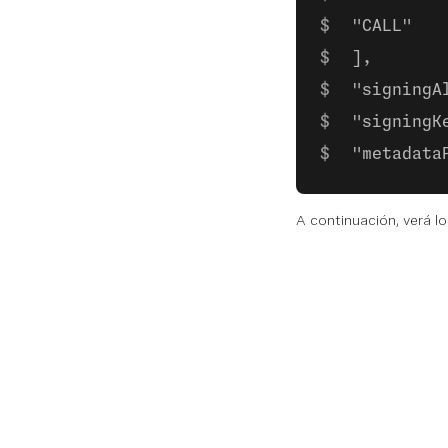
 "CALL"
 ],
 "signingA
 "signingK
 "metadata
A continuación, verá 