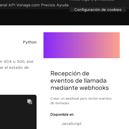
anel API
Vonage.com
Precios
Ayuda
Configuración de cookies
Python
n 404 o 500, ese
ar el estado de
Recepción de
eventos de llamada
mediante webhooks
Crear un webhook para recibir eventos
de llamadas
Disponible en:
JavaScript