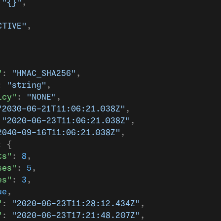
 
"{}"
,
CTIVE"
,
"
: 
"HMAC_SHA256"
,
: 
"string"
,
icy"
: 
"NONE"
,
"2030-06-21T11:06:21.038Z"
,
 
"2020-06-23T11:06:21.038Z"
,
2040-09-16T11:06:21.038Z"
,
: {
ts"
: 
8
,
ses"
: 
5
,
es"
: 
3
,
ue
,
"
: 
"2020-06-23T11:28:12.434Z"
,
"
: 
"2020-06-23T17:21:48.207Z"
,