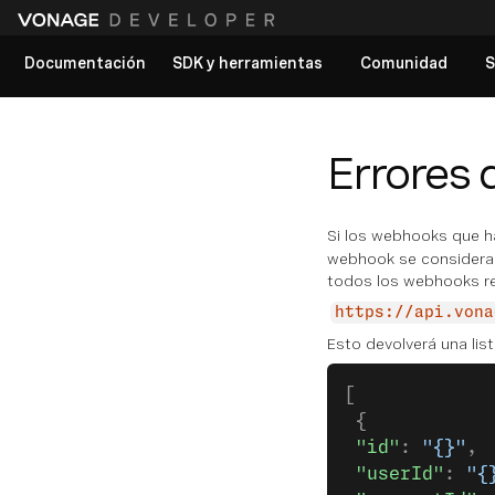
Documentación
SDK y herramientas
Comunidad
S
Ver todos los documentos
Errores
Si los webhooks que h
webhook se considera 
todos los webhooks re
https://api.vona
Esto devolverá una li
[
 {
 "id"
: 
"{}"
,
 "userId"
: 
"{