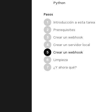
Python
Pasos
Introducción a esta tarea
1
Prerequisites
2
Crear un webhook
3
Crear un servidor local
4
Crear un webhook
5
Limpieza
6
¿Y ahora qué?
7