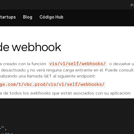
P
tartups
Blog
Código Hub
 de webhook
a creado con la función
o devuelve u
vis/v1/self/webhooks/
desactivado y no verá ninguna carga entrante en él. Puede consult
alizando una llamada GET al siguiente endpoint:
ge.com/t/vbc.prod/vis/v1/self/webhooks/
sta de todos los webhooks que están asociados con su aplicación:
}"
,