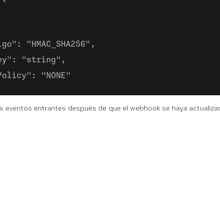
lgo": "HMAC_SHA256",
ey": "string",
Policy": "NONE"
los eventos entrantes después de que el webhook se haya actualiza