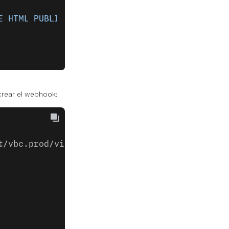
E HTML PUBLIC 
\"
-//W3C//DTD HTML 4.01 Transit
crear el webhook:
t/vbc.prod/vis/v1/self/webhooks/' \