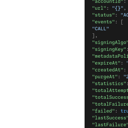
 "accountId"
:
 "url"
: 
"{}"
,
 "status"
: 
"A
 "events"
: [
 "CALL"
 ],
 "signingAlgo
 "signingKey"
 "metadataPol
 "expireAt"
: 
 "createdAt"
:
 "purgeAt"
: 
"
 "statistics"
 "totalAttemp
 "totalSucces
 "totalFailur
 "failed"
: 
tr
 "lastSuccess
 "lastFailure