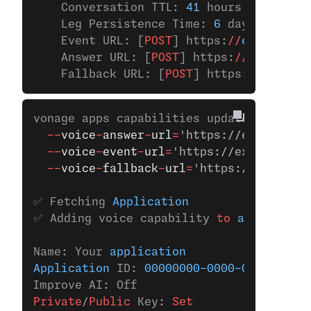
    Conversation TTL: 
41
 hours
    Leg Persistence Time: 
6
 days
    Event URL: [
POST
] https:
//
example.co
    Answer URL: [
POST
] https:
//
example.c
    Fallback URL: [
POST
] https:
//
example
vonage apps capabilities update 
00000000
  --
voice
-
answer
-
url
=
'https://example.co
  --
voice
-
event
-
url
=
'https://example.com
  --
voice
-
fallback
-
url
=
'https://example.
✅ Fetching 
Application
✅ Adding voice capability 
to
 applicatio
Name: Your 
application
Application
 ID: 
00000000-0000-0000-0000-
Improve AI: Off
Private
/
Public
 Key:
 Set