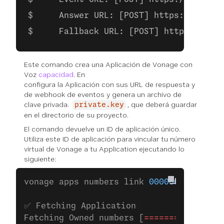
    Answer URL: [POST] https://exampl
    Fallback URL: [POST] https://exam
Este comando crea una Aplicación de Vonage con
Voz
capacidad
. En
configura la Aplicación con sus URL de respuesta y
de webhook de eventos y genera un archivo de
clave privada.
, que deberá guardar
private.key
en el directorio de su proyecto.
El comando devuelve un ID de aplicación único.
Utiliza este ID de aplicación para vincular tu número
virtual de Vonage a tu Application ejecutando lo
siguiente:
vonage apps numbers link 
00000000
-
0000
-
0
✅ Fetching Application
Fetching Owned numbers [
================