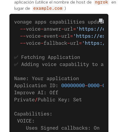
aplicación (utilice el nombre de host de
en
ngrok
lugar de
)
example.com
vonage apps capabilities update 
00000000
  --
voice
-
answer
-
url
=
'https://example.co
  --
voice
-
event
-
url
=
'https://example.com
  --
voice
-
fallback
-
url
=
'https://example.
✅ Fetching Application
✅ Adding voice capability to applicatio
Name: Your application
Application ID: 
00000000
-
0000
-
0000
-
0000
-
Improve AI: Off
Private
/
Public Key: Set
Capabilities:
 VOICE:
    Uses Signed callbacks: On