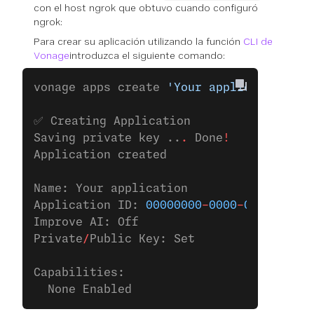
con el host ngrok que obtuvo cuando configuró
ngrok:
Para crear su aplicación utilizando la función
CLI de
Vonage
introduzca el siguiente comando:
vonage apps create 
'Your application'
✅ Creating Application
Saving private key ..
.
 Done
!
Application created
Name: Your application
Application ID: 
00000000
-
0000
-
0000
-
0000
-
Improve AI: Off
Private
/
Public Key: Set
Capabilities:
  None Enabled