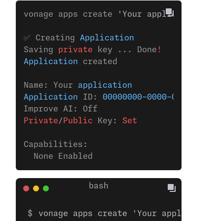
vonage apps create 
'Your application'
✅ Creating 
Application
Saving 
private
 key ... Done
!
Application
 created
Name: Your 
application
Application
 ID: 
00000000-0000-0000-0000-
Improve AI: Off
Private
/
Public
 Key:
 Set
Capabilities:
  None Enabled
vonage apps create 'Your application'