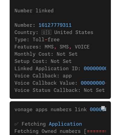
Number linked
Number: 
16127779311
Country: 🇺🇸 United States
Type: Toll
-
free
Features: MMS
,
 SMS
,
 VOICE
Monthly Cost: Not Set
Setup Cost: Not Set
Linked Application ID: 
00000000
-
0000
-
000
Voice Callback: app
Voice Callback Value: 
00000000
-
0000
-
0000
Voice Status Callback: Not Set
vonage apps numbers link 
00000000-0000-0
✅ Fetching 
Application
Fetching Owned numbers [
================