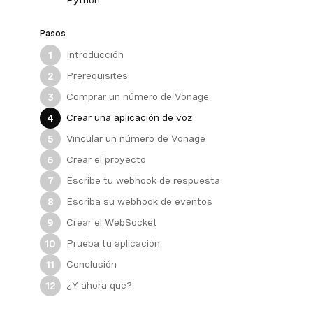
Python
Pasos
Introducción
1
Prerequisites
2
Comprar un número de Vonage
3
Crear una aplicación de voz
4
Vincular un número de Vonage
5
Crear el proyecto
6
Escribe tu webhook de respuesta
7
Escriba su webhook de eventos
8
Crear el WebSocket
9
Prueba tu aplicación
10
Conclusión
11
¿Y ahora qué?
12