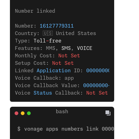
Number linked
Number: 
16127779311
Country: 🇺🇸 United States
Type: 
Toll
-
free
Features: MMS,
 SMS
,
 VOICE
Monthly Cost: 
Not Set
Setup Cost: 
Not Set
Linked 
Application
 ID: 
00000000-0000-000
Voice Callback: app
Voice Callback Value: 
00000000-0000-0000
Voice 
Status
 Callback: 
Not Set
vonage apps numbers link 00000000-000