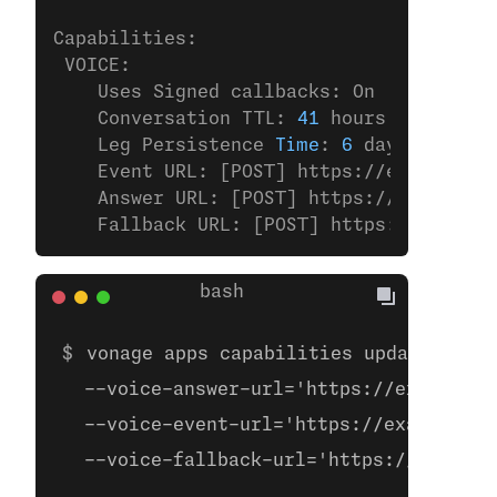
Capabilities:
 VOICE:
    Uses Signed callbacks: On
    Conversation TTL: 
41
 hours
    Leg Persistence 
Time
: 
6
 days
    Event URL: [POST] https://example.
co
    Answer URL: [POST] https://example.
c
    Fallback URL: [POST] https://example
vonage apps capabilities update 00000
  --voice-answer-url='https://example.c
  --voice-event-url='https://example.co
  --voice-fallback-url='https://example