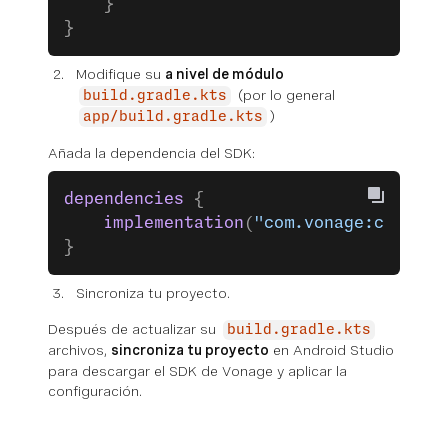
    }
}
Modifique su
a nivel de módulo
(por lo general
build.gradle.kts
)
app/build.gradle.kts
Añada la dependencia del SDK:
dependencies
 {
    implementation
(
"com.vonage:client-
}
Sincroniza tu proyecto.
Después de actualizar su
build.gradle.kts
archivos,
sincroniza tu proyecto
en Android Studio
para descargar el SDK de Vonage y aplicar la
configuración.