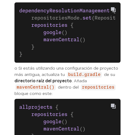
dependencyResolutionManagement
 {
    repositoriesMode.
set
(RepositoriesM
    repositories
 {
        google
()
        mavenCentral
()
    }
}
o
Si estás utilizando una configuración de proyecto
más antigua, actualiza tu
de su
build.gradle
directorio raíz del proyecto
. Añada
dentro del
mavenCentral()
repositories
bloque como este:
allprojects
 {
    repositories
 {
        google
()
        mavenCentral
()