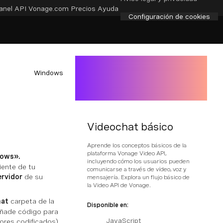
anel API
Vonage.com
Precios
Ayuda
Configuración de cookies
Windows
Videochat básico
Aprende los conceptos básicos de la
plataforma Vonage Video API,
dows».
incluyendo cómo los usuarios pueden
iente de tu
comunicarse a través de vídeo, voz y
rvidor
de su
mensajería. Explora un flujo básico de
la Video API de Vonage.
hat
carpeta de la
Disponible en:
añade código para
JavaScript
lores codificados).