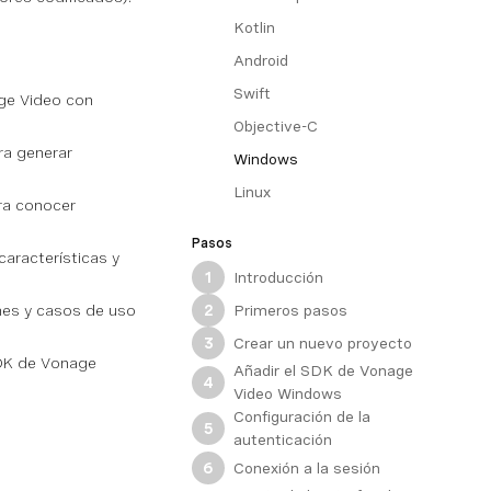
Kotlin
Android
Swift
ge Video con
Objective-C
ra generar
Windows
Linux
ra conocer
Pasos
características y
Introducción
1
Primeros pasos
ones y casos de uso
2
Crear un nuevo proyecto
3
SDK de Vonage
Añadir el SDK de Vonage
4
Video Windows
Configuración de la
5
autenticación
Conexión a la sesión
6