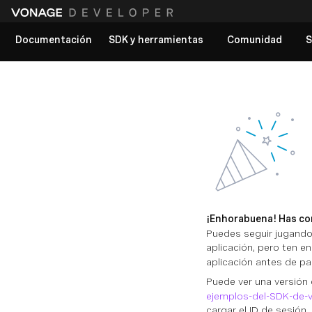
Documentación
SDK y herramientas
Comunidad
S
Ver todos los documentos
¡Enhorabuena! Has com
Puedes seguir jugando 
aplicación, pero ten e
aplicación antes de p
Puede ver una versión
ejemplos-del-SDK-de-
cargar el ID de sesión,