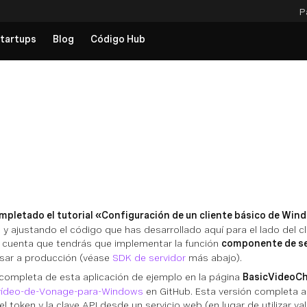
P
tartups
Blog
Código Hub
pletado el tutorial «Configuración de un cliente básico de Win
y ajustando el código que has desarrollado aquí para el lado del cl
n cuenta que tendrás que implementar la función
componente de se
asar a producción (véase
SDK de servidor
más abajo).
 completa de esta aplicación de ejemplo en la página
BasicVideoC
vídeo-de-Vonage-para-Windows
en GitHub. Esta versión completa 
 el token y la clave API desde un servicio web (en lugar de utilizar va