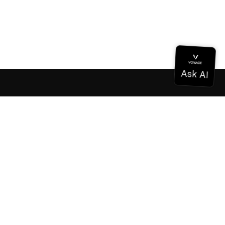
Documentación
Documentación
Vonage Business Cloud
Centro de contacto de Vonage
Referencias técnicas
Documentación
SDK y herramientas