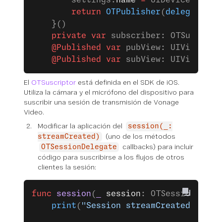
        settings.
name
 =
 UIDevice.
curre
        return
 OTPublisher
(
delegate
: 
s
    }()
    private
 var
 subscriber: OTSubscrib
    @Published
 var
 pubView: UIView
?
    @Published
 var
 subView: UIView
?
El
OTSuscriptor
está definida en el SDK de iOS.
Utiliza la cámara y el micrófono del dispositivo para
suscribir una sesión de transmisión de Vonage
Video.
Modificar la aplicación del
session(_:
(uno de los métodos
streamCreated)
callbacks) para incluir
OTSessionDelegate
código para suscribirse a los flujos de otros
clientes la sesión:
func
 session
(
_
 session
: OTSession, 
str
    print
(
"Session streamCreated: 
\(
st