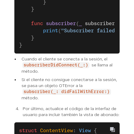
        }
    }
    func
 subscriber
(
_
 subscriber
: OTSu
        print
(
"Subscriber failed: 
\(
er
    }
}
Cuando el cliente se conecta a la sesión, el
se llama al
subscriberDidConnect(_:)
método.
Si el cliente no consigue conectarse a la sesión,
se pasa un objeto OTError a la
subscriber(_: didFailWithError:)
método.
Por último, actualice el código de la interfaz de
usuario para incluir también la vista de abonado:
struct
 ContentView
: 
View 
{