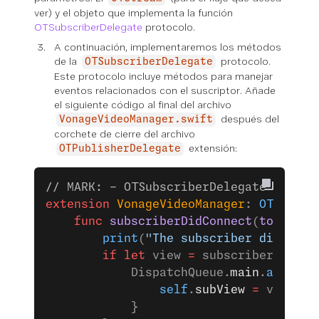
ver) y el objeto que implementa la función
OTSubscriberDelegate
protocolo.
A continuación, implementaremos los métodos
de la
protocolo.
OTSubscriberDelegate
Este protocolo incluye métodos para manejar
eventos relacionados con el suscriptor. Añade
el siguiente código al final del archivo
después del
VonageVideoManager.swift
corchete de cierre del archivo
extensión:
OTPublisherDelegate
// MARK: - OTSubscriberDelegate callba
extension
 VonageVideoManager
: 
OTSubscr
    func
 subscriberDidConnect
(
toStream
        print
(
"The subscriber did conn
        if
 let
 view 
=
 subscriber
?
.
view
            DispatchQueue.
main
.
async
 {
                self
.
subView
 =
 view
            }