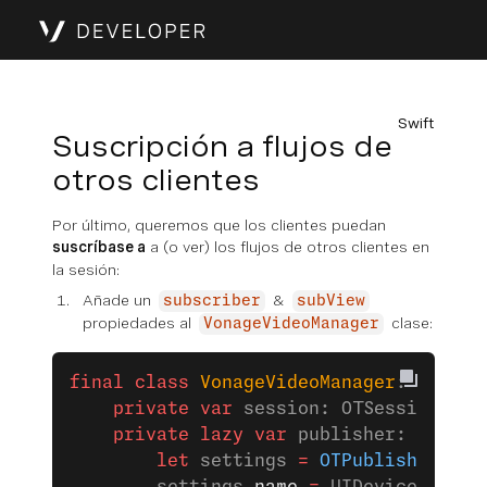
Swift
Suscripción a flujos de
otros clientes
Por último, queremos que los clientes puedan
suscríbase a
a (o ver) los flujos de otros clientes en
la sesión:
Añade un
&
subscriber
subView
propiedades al
clase:
VonageVideoManager
final
 class
 VonageVideoManager
: 
NSObje
    private
 var
 session: OTSession
?
    private
 lazy
 var
 publisher: OTPubl
        let
 settings 
=
 OTPublisherSett