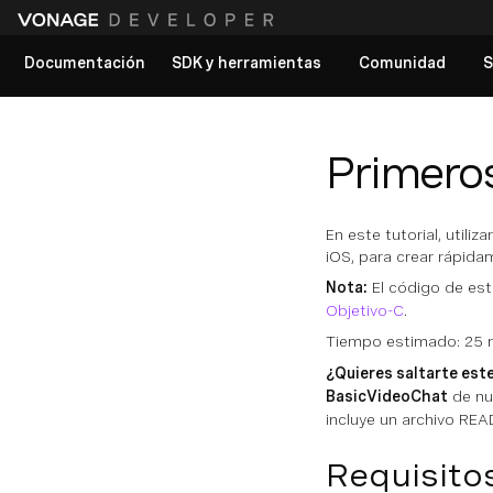
Documentación
SDK y herramientas
Comunidad
S
Ver todos los documentos
Primero
En este tutorial, utiliz
iOS, para crear rápida
Nota:
El código de este
Objetivo-C
.
Tiempo estimado: 25 
¿Quieres saltarte este
BasicVideoChat
de nu
incluye un archivo RE
Requisito