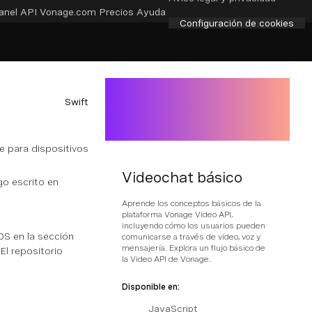
anel API
Vonage.com
Precios
Ayuda
Configuración de cookies
Swift
ge para dispositivos
Videochat básico
go escrito en
Aprende los conceptos básicos de la
plataforma Vonage Video API,
incluyendo cómo los usuarios pueden
OS en la sección
comunicarse a través de vídeo, voz y
mensajería. Explora un flujo básico de
El repositorio
la Video API de Vonage.
Disponible en:
JavaScript