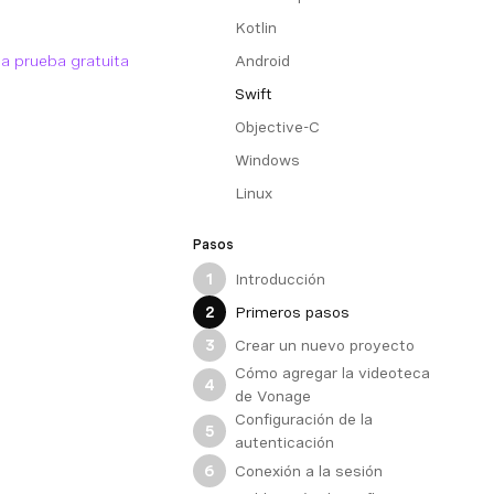
Kotlin
Android
na prueba gratuita
Swift
Objective-C
Windows
Linux
Pasos
Introducción
1
Primeros pasos
2
Crear un nuevo proyecto
3
Cómo agregar la videoteca
4
de Vonage
Configuración de la
5
autenticación
Conexión a la sesión
6