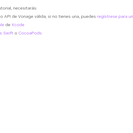
orial, necesitarás:
o API de Vonage válida; si no tienes una, puedes
regístrese para u
le
de
Xcode
s Swift
o
CocoaPods