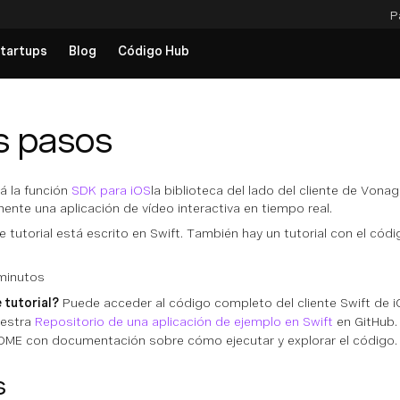
P
tartups
Blog
Código Hub
s pasos
ará la función
SDK para iOS
la biblioteca del lado del cliente de Vona
mente una aplicación de vídeo interactiva en tiempo real.
 tutorial está escrito en Swift. También hay un tutorial con el códi
minutos
 tutorial?
Puede acceder al código completo del cliente Swift de i
estra
Repositorio de una aplicación de ejemplo en Swift
en GitHub. 
ADME con documentación sobre cómo ejecutar y explorar el código.
s