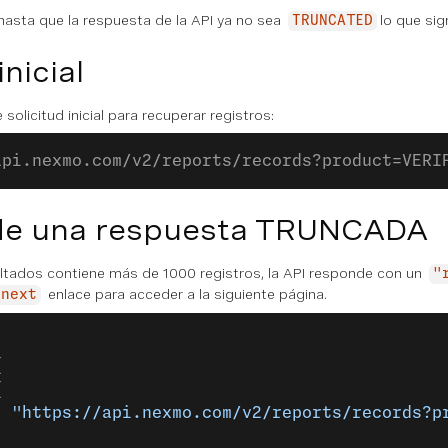
hasta que la respuesta de la API ya no sea
lo que sig
TRUNCATED
inicial
solicitud inicial para recuperar registros:
api.nexmo.com/v2/reports/records?product=VERI
de una respuesta TRUNCADA
sultados contiene más de 1000 registros, la API responde con un
"
enlace para acceder a la siguiente página.
next
{
{
: 
"https://api.nexmo.com/v2/reports/records?p