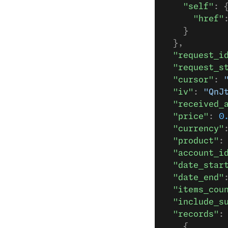
    "self"
: 
      "href"
    }
  },
  "request_i
  "request_s
  "cursor"
: 
  "iv"
: 
"QnJ
  "received_
  "price"
: 
0
  "currency"
  "product"
:
  "account_i
  "date_star
  "date_end"
  "items_cou
  "include_s
  "records"
:
    {