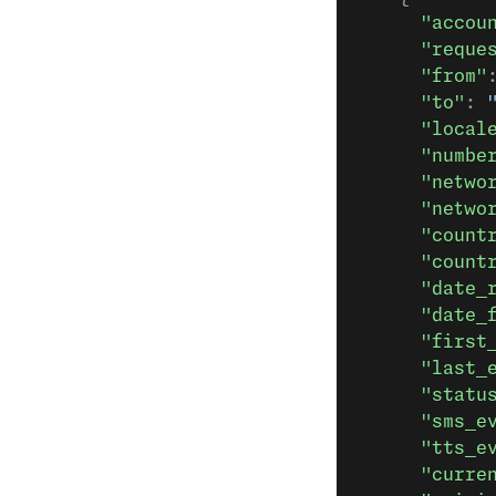
      "accou
      "reque
      "from"
      "to"
: 
      "local
      "numbe
      "netwo
      "netwo
      "count
      "count
      "date_
      "date_
      "first
      "last_
      "statu
      "sms_e
      "tts_e
      "curre