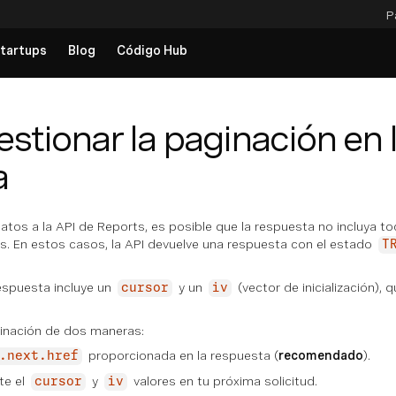
P
tartups
Blog
Código Hub
stionar la paginación en 
a
atos a la API de Reports, es posible que la respuesta no incluya to
s. En estos casos, la API devuelve una respuesta con el estado
T
espuesta incluye un
y un
(vector de inicialización),
cursor
iv
inación de dos maneras:
proporcionada en la respuesta (
recomendado
).
.next.href
te el
y
valores en tu próxima solicitud.
cursor
iv