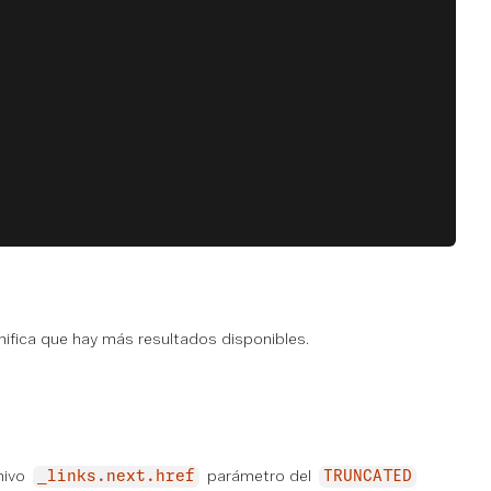
gnifica que hay más resultados disponibles.
chivo
parámetro del
_links.next.href
TRUNCATED