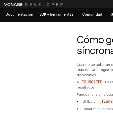
Documentación
SDK y herramientas
Comunidad
S
Ver todos los documentos
Cómo ge
síncron
Cuando se solicitan d
más de 1000 registro
disponibles.
A
La r
TRUNCATED
resultados.
Puede manejar la pag
Utiliza el
_links
Pasar manualmen