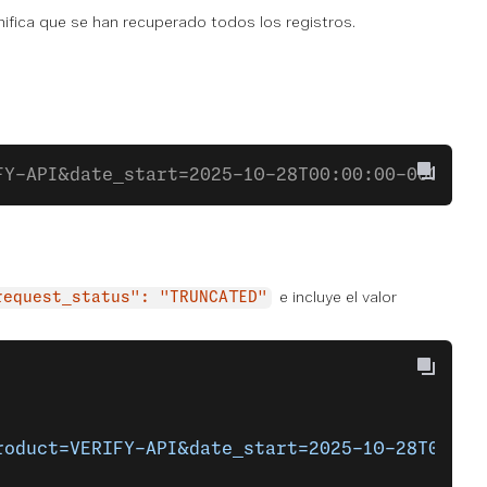
nifica que se han recuperado todos los registros.
FY-API&date_start=2025-10-28T00:00:00-0000&da
e incluye el valor
request_status": "TRUNCATED"
roduct=VERIFY-API&date_start=2025-10-28T00%3A