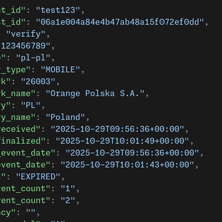
nt_id"
: 
"test123"
,
st_id"
: 
"06a1e004a84e4b47ab48a15f072ef0dd"
,
: 
"verify"
,
"123456789"
,
e"
: 
"pl-pl"
,
r_type"
: 
"MOBILE"
,
rk"
: 
"26003"
,
rk_name"
: 
"Orange Polska S.A."
,
ry"
: 
"PL"
,
ry_name"
: 
"Poland"
,
received"
: 
"2025-10-29T09:56:36+00:00"
,
finalized"
: 
"2025-10-29T10:01:49+00:00"
,
_event_date"
: 
"2025-10-29T09:56:36+00:00"
,
event_date"
: 
"2025-10-29T10:01:43+00:00"
,
s"
: 
"EXPIRED"
,
vent_count"
: 
"1"
,
vent_count"
: 
"2"
,
ncy"
: 
""
,