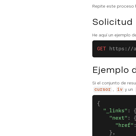
Repite este proceso 
Solicitud 
He aquí un ejemplo de 
GET
 https://
Ejemplo 
Si el conjunto de re
,
y un
cursor
iv
{
  "_links"
: 
    "next"
: 
      "href"
    },