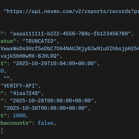
{
: 
"https://api.nexmo.com/v2/reports/records?p
d"
: 
"aaaa111111-b222-4556-789c-fb123456789"
,
tatus"
: 
"TRUNCATED"
,
"VwwxWeDsSHrf5eDbC7OA4NAUJKjy0Jw91uGIhbsjpH25
tvajk5bH0wMX-8JHLRQ"
,
at"
: 
"2025-10-29T10:04:09+00:00"
,
.0
,
: 
""
,
 
"VERIFY-API"
,
d"
: 
"41aa7248"
,
t"
: 
"2025-10-28T00:00:00+00:00"
,
: 
"2025-10-30T00:00:00+00:00"
,
nt"
: 
1000
,
ubaccounts"
: 
false
,
 [