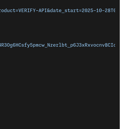
roduct=VERIFY-API&date_start=2025-10-28T00%3A
4R3Og6HCsfy5pmcw_Nzerlbt_p6J3xRxvocnv8CIoasCH