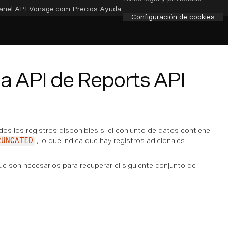
anel API
Vonage.com
Precios
Ayuda
Configuración de cookies
la API de Reports API
dos los registros disponibles si el conjunto de datos contiene
, lo que indica que hay registros adicionales
RUNCATED
 que son necesarios para recuperar el siguiente conjunto de