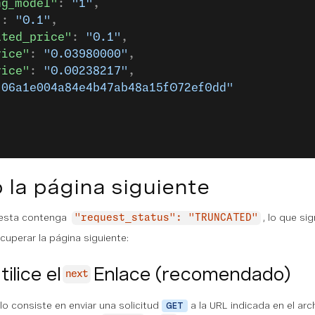
ng_model"
: 
"1"
,
"
: 
"0.1"
,
ated_price"
: 
"0.1"
,
rice"
: 
"0.03980000"
,
rice"
: 
"0.00238217"
,
"06a1e004a84e4b47ab48a15f072ef0dd"
la página siguiente
uesta contenga
, lo que si
"request_status": "TRUNCATED"
uperar la página siguiente:
ilice el
Enlace (recomendado)
next
o consiste en enviar una solicitud
a la URL indicada en el ar
GET