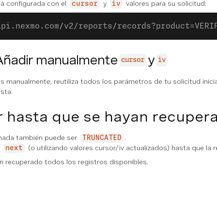
tá configurada con el
y
valores para su solicitud:
cursor
iv
api.nexmo.com/v2/reports/records?product=VERI
 Añadir manualmente
y
cursor
iv
es manualmente, reutiliza todos los parámetros de tu solicitud inici
sta.
 hasta que se hayan recupera
nada también puede ser
.
TRUNCATED
l
(o utilizando valores cursor/iv actualizados) hasta que la 
next
n recuperado todos los registros disponibles.