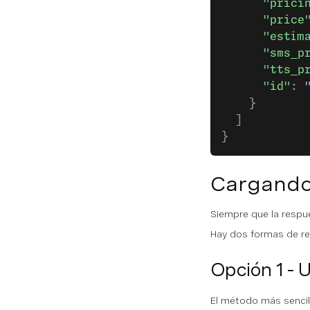
      "prici
      "price
      "estim
      "sms_p
      "tts_p
      "id"
: 
    }
  ]
}
Cargando 
Siempre que la resp
Hay dos formas de rec
Opción 1 - Ut
El método más sencill