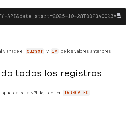
FY-API&date_start=2025-10-28T00%3A00%3A00-000
al y añade el
y
de los valores anteriores
cursor
iv
do todos los registros
respuesta de la API deje de ser
.
TRUNCATED