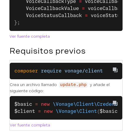
    VoiceCallbackType
 =
 voiceCallbackTyp
    VoiceCallbackValue
 =
 voiceCallbackVa
    VoiceStatusCallback
 =
 voiceStatusUrl
};
Ver fuente completa
Requisitos previos
composer
 require
 vonage/client
Crea un archivo llamado
y añade el
update.php
siguiente código:
$basic
 =
 new
 \Vonage\Client\Credentials
$client
 =
 new
 \Vonage\Client
(
$basic
);
Ver fuente completa