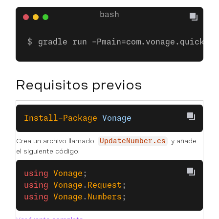
gradle run -Pmain=com.vonage.quicksta
Requisitos previos
Install-Package
 Vonage
Crea un archivo llamado
y añade
UpdateNumber.cs
el siguiente código:
﻿using
 Vonage
;
using
 Vonage
.
Request
;
using
 Vonage
.
Numbers
;