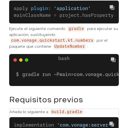
apply 
plugin
: 
'application'
mainClassName 
=
 project
.
hasProperty(
'mai
Ejecute el siguiente comando
para ejecutar su
gradle
aplicación, sustituyendo
por el
com.vonage.quickstart.kt.numbers
paquete que contiene
:
UpdateNumber
gradle run -Pmain=com.vonage.quicksta
Requisitos previos
Añada lo siguiente a
:
build.gradle
implementation 
'com.vonage:server-sdk:9