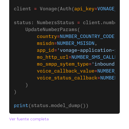
client 
=
 Vonage(Auth(
api_key
=
VONAGE_API_
status: NumbersStatus 
=
 client.numbers.u
    UpdateNumberParams(
        country
=
NUMBER_COUNTRY_CODE
,
        msisdn
=
NUMBER_MSISDN
,
        app_id
=
'vonage-application-id'
,
        mo_http_url
=
NUMBER_SMS_CALLBACK_
        mo_smpp_sytem_type
=
'inbound'
,
        voice_callback_value
=
NUMBER_VOIC
        voice_status_callback
=
NUMBER_VOI
    )
)
print
(status.model_dump())
Ver fuente completa