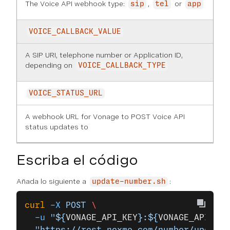
The Voice API webhook type:
,
or
sip
tel
app
VOICE_CALLBACK_VALUE
A SIP URI, telephone number or Application ID,
depending on
VOICE_CALLBACK_TYPE
VOICE_STATUS_URL
A webhook URL for Vonage to POST Voice API
status updates to
Escriba el código
Añada lo siguiente a
:
update-number.sh
curl
 -X
 POST
 \
  -u
 "${
VONAGE_API_KEY
}:${
VONAGE_API_SEC