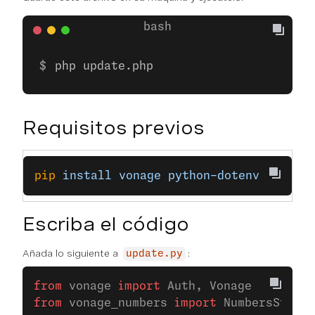
php update.php
Requisitos previos
pip
 install
 vonage
 python-dotenv
Escriba el código
Añada lo siguiente a
:
update.py
from
 vonage 
import
 Auth, Vonage
from
 vonage_numbers 
import
 NumbersStatus