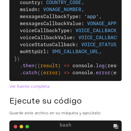
  country: 
COUNTRY_CODE
,
  msisdn: 
VONAGE_NUMBER
,
  messagesCallbackType: 
'app'
,
  messagesCallbackValue: 
VONAGE_APPLICAT
  voiceCallbackType: 
VOICE_CALLBACK_TYPE
  voiceCallbackValue: 
VOICE_CALLBACK_VAL
  voiceStatusCallback: 
VOICE_STATUS_URL
,
  moHttpUrl: 
SMS_CALLBACK_URL
,
})
  .
then
((
result
) 
=>
 console
.
log
(
result
))
  .
catch
((
error
) 
=>
 console
.
error
(
error
)
Ver fuente completa
Ejecute su código
Guarde este archivo en su máquina y ejecútelo: