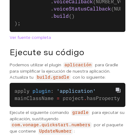
            .
voiceCallback
(NUMBER_VOICE
            .
voiceStatusCallback
(NUMBER_
            .
build
()
);
Ver fuente completa
Ejecute su código
Podemos utilizar el plugin
para Gradle
aplicación
para simplificar la ejecución de nuestra aplicación.
Actualiza tu
con lo siguiente:
build.gradle
apply 
plugin
: 
'application'
mainClassName 
=
 project
.
hasProperty(
'mai
Ejecute el siguiente comando
para ejecutar su
gradle
aplicación, sustituyendo
por el paquete
com.vonage.quickstart.numbers
que contiene
:
UpdateNumber