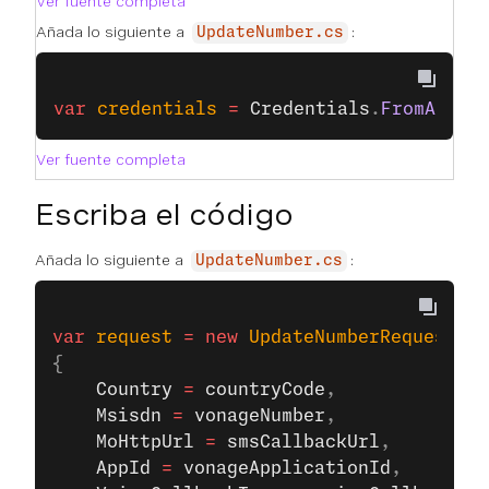
Ver fuente completa
Añada lo siguiente a
:
UpdateNumber.cs
var
 credentials
 =
 Credentials
.
FromApiKe
Ver fuente completa
Escriba el código
Añada lo siguiente a
:
UpdateNumber.cs
var
 request
 =
 new
 UpdateNumberRequest
()
{
    Country
 =
 countryCode
,
    Msisdn
 =
 vonageNumber
,
    MoHttpUrl
 =
 smsCallbackUrl
,
    AppId
 =
 vonageApplicationId
,