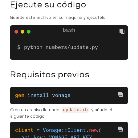
Ejecute su código
Guarde este archivo en su máquina y ejecútelo:
python numbers/update.py
Requisitos previos
gem
 install
 vonage
Crea un archivo llamado
y añade el
update.rb
siguiente código:
client
 = 
Vonage
::
Client
.
new
(
  api_key:
 VONAGE_API_KEY
,