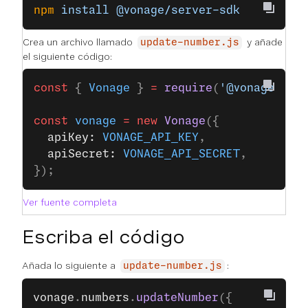
npm
 install
 @vonage/server-sdk
Crea un archivo llamado
y añade
update-number.js
el siguiente código:
const
 { 
Vonage
 } 
=
 require
(
'@vonage/ser
const
 vonage
 =
 new
 Vonage
({
  apiKey: 
VONAGE_API_KEY
,
  apiSecret: 
VONAGE_API_SECRET
,
});
Ver fuente completa
Escriba el código
Añada lo siguiente a
:
update-number.js
vonage
.
numbers
.
updateNumber
({