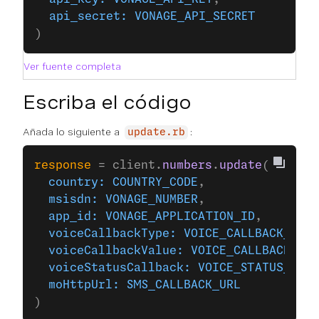
  api_secret:
 VONAGE_API_SECRET
)
Ver fuente completa
Escriba el código
Añada lo siguiente a
:
update.rb
response
 = client.
numbers
.
update
(
  country:
 COUNTRY_CODE
,
  msisdn:
 VONAGE_NUMBER
,
  app_id:
 VONAGE_APPLICATION_ID
,
  voiceCallbackType:
 VOICE_CALLBACK_TYPE
  voiceCallbackValue:
 VOICE_CALLBACK_VAL
  voiceStatusCallback:
 VOICE_STATUS_URL
,
  moHttpUrl:
 SMS_CALLBACK_URL
)