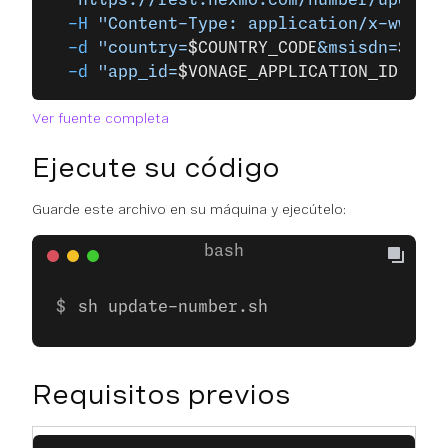
  "https://rest.nexmo.com/number/update"
  -H
 "Content-Type: application/x-www-fo
  -d
 "country=
$COUNTRY_CODE
&msisdn=
$VONA
  -d
 "app_id=
$VONAGE_APPLICATION_ID
"
 \
Ver fuente completa
Ejecute su código
Guarde este archivo en su máquina y ejecútelo:
sh update-number.sh
Requisitos previos