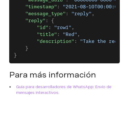
    "timestamp"
: 
"2021-08-10T00:00:00Z"
,
    "message_type"
: 
"reply"
,
    "reply"
: {
        "id"
: 
"row1"
,
        "title"
: 
"Red"
,
        "description"
: 
"Take the red pil
    }
}
Para más información
Guía para desarrolladores de WhatsApp: Envío de
mensajes interactivos