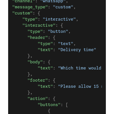
"channel"
: 
"whatsapp"
,
"message_type"
: 
"custom"
,
"custom"
: {
    "type"
: 
"interactive"
,
    "interactive"
: {
      "type"
: 
"button"
,
      "header"
: {
          "type"
: 
"text"
,
          "text"
: 
"Delivery time"
      },
      "body"
: {
          "text"
: 
"Which time would you 
      },
      "footer"
: {
          "text"
: 
"Please allow 15 mins 
      },
      "action"
: {
          "buttons"
: [
              {