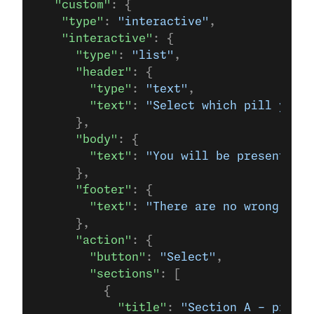
   "custom"
: {
    "type"
: 
"interactive"
,
    "interactive"
: {
      "type"
: 
"list"
,
      "header"
: {
        "type"
: 
"text"
,
        "text"
: 
"Select which pill you w
      },
      "body"
: {
        "text"
: 
"You will be presented w
      },
      "footer"
: {
        "text"
: 
"There are no wrong choi
      },
      "action"
: {
        "button"
: 
"Select"
,
        "sections"
: [
          {
            "title"
: 
"Section A - pills"