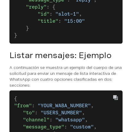
    "reply"
: {
        "id"
: 
"slot-1"
,
        "title"
: 
"15:00"
    }
}
Listar mensajes: Ejemplo
A continuación se muestra un ejemplo del cuerpo de una
solicitud para enviar un mensaje de lista interactiva de
WhatsApp con cuatro opciones clasificadas en dos
secciones:
{
"from"
: 
"YOUR_WABA_NUMBER"
,
   "to"
: 
"USERS_NUMBER"
,
   "channel"
: 
"whatsapp"
,
   "message_type"
: 
"custom"
,