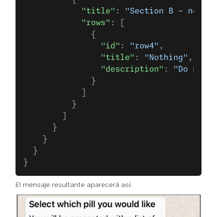
            "title"
: 
"Section B - no pil
            "rows"
: [
              {
                "id"
: 
"row4"
,
                "title"
: 
"Nothing"
,
                "description"
: 
"Do not t
              }
            ]
          }
        ]
      }
    }
  }
}
El mensaje resultante aparecerá así: