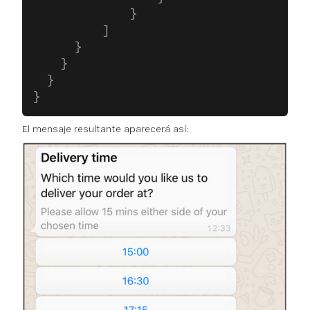
              }
          ]
      }
    }
  }
}
El mensaje resultante aparecerá así: