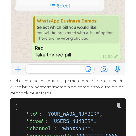
Si el cliente seleccionara la primera opción de la sección
A, recibirías posteriormente algo como esto a través del
webhook de entrada:
{
    "to"
: 
"YOUR_WABA_NUMBER"
,
    "from"
: 
"USERS_NUMBER"
,
    "channel"
: 
"whatsapp"
,
    "message_uuid"
: 
"00000000-0000-0000-