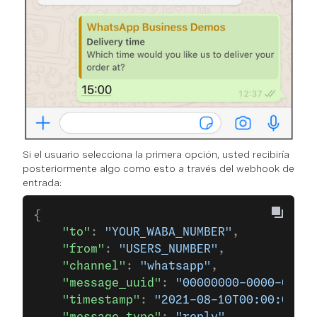
Si el usuario selecciona la primera opción, usted recibiría
posteriormente algo como esto a través del webhook de
entrada:
{
    "to"
: 
"YOUR_WABA_NUMBER"
,
    "from"
: 
"USERS_NUMBER"
,
    "channel"
: 
"whatsapp"
,
    "message_uuid"
: 
"00000000-0000-0000-
    "timestamp"
: 
"2021-08-10T00:00:00Z"
,
    "message_type"
: 
"reply"
,