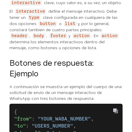
clave, cuyo valor es, a su vez, un objeto.
interactive
El
define el mensaje interactivo. Debe
interactive
tener un
clave configurada en cualquiera de las
type
dos opciones
o
y, por lo general,
button
list
constará también de cuatro partes principales:
,
,
y
. En
header
body
footer
action
action
determina los elementos interactivos dentro del
mensaje, como botones u opciones de lista.
Botones de respuesta:
Ejemplo
A continuación se muestra un ejemplo del cuerpo de una
solicitud de envío de un mensaje interactivo de
WhatsApp con tres botones de respuesta:
{
"from"
: 
"YOUR_WABA_NUMBER"
,
"to"
: 
"USERS_NUMBER"
,