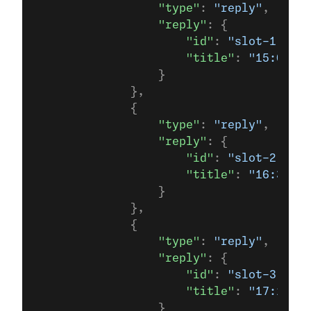
                  "type"
: 
"reply"
,
                  "reply"
: {
                      "id"
: 
"slot-1"
,
                      "title"
: 
"15:00"
                  }
              },
              {
                  "type"
: 
"reply"
,
                  "reply"
: {
                      "id"
: 
"slot-2"
,
                      "title"
: 
"16:30"
                  }
              },
              {
                  "type"
: 
"reply"
,
                  "reply"
: {
                      "id"
: 
"slot-3"
,
                      "title"
: 
"17:15"
                  }