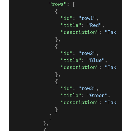
            "rows"
: [
              {
                "id"
: 
"row1"
,
                "title"
: 
"Red"
,
                "description"
: 
"Take the
              },
              {
                "id"
: 
"row2"
,
                "title"
: 
"Blue"
,
                "description"
: 
"Take the
              },
              {
                "id"
: 
"row3"
,
                "title"
: 
"Green"
,
                "description"
: 
"Take the
              }
            ]
          },
          {