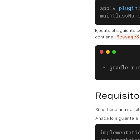
apply 
plugin
mainClassNam
Ejecute el siguiente
contiene
MessageS
gradle ru
Requisito
Si no tiene una solic
Añada lo siguiente a
implementati