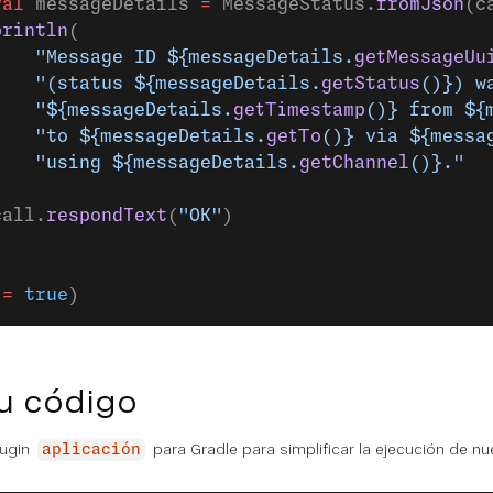
val
 messageDetails 
=
 MessageStatus.
fromJson
(c
println
(
    "Message ID ${messageDetails.
getMessageUu
    "(status ${messageDetails.
getStatus
()}) w
    "${messageDetails.
getTimestamp
()} from ${
    "to ${messageDetails.
getTo
()} via ${messa
    "using ${messageDetails.
getChannel
()}."
)
call.
respondText
(
"OK"
)
 
=
 true
)
u código
lugin
para Gradle para simplificar la ejecución de nu
aplicación