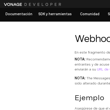
Documentación
SDK y herramientas
Comunidad
S
Ver todos los documentos
Webhook
En este fragmento de
NOTA:
Recomendamos
entrantes y de acuse
enviarán a su
URL de 
NOTA:
The Messages
sido alterado durante
Ejemplo
Asegúrese de que el