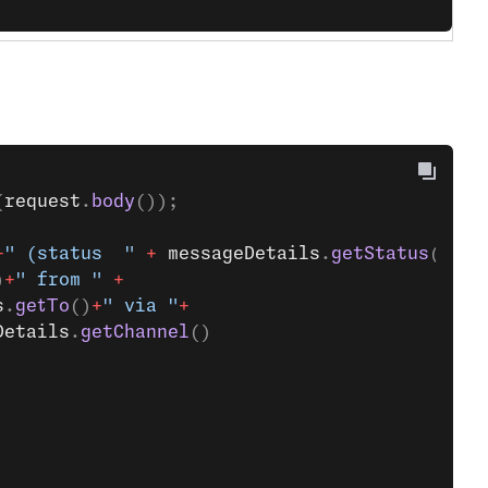
(
request
.
body
());
+
" (status  "
 +
 messageDetails
.
getStatus
()
+
)
+
" from "
 +
s
.
getTo
()
+
" via "
+
Details
.
getChannel
()