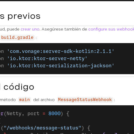
s previos
itud, puede
crear uno
. Asegúrese también de
configure sus webhoo
:
build.gradle
on 
'com.vonage:server-sdk-kotlin:2.1.1'
on 
'io.ktor:ktor-server-netty'
on 
'io.ktor:ktor-serialization-jackson'
l código
l método
del archivo
:
main
MessageStatusWebhook
er
(Netty, port 
=
 8000
) {
{
 (
"/webhooks/message-status"
) {