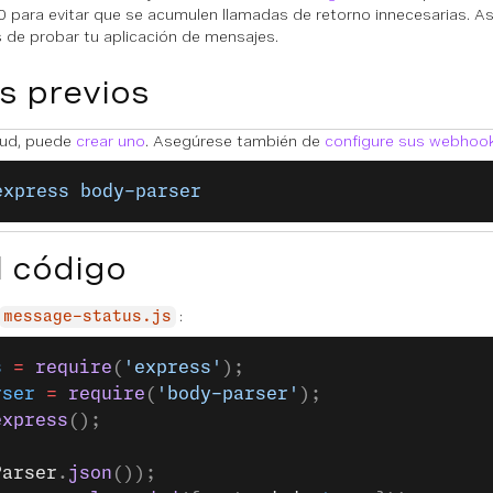
 para evitar que se acumulen llamadas de retorno innecesarias. A
 de probar tu aplicación de mensajes.
s previos
itud, puede
crear uno
. Asegúrese también de
configure sus webhoo
express
 body-parser
l código
:
message-status.js
s
 =
 require
(
'express'
);
rser
 =
 require
(
'body-parser'
);
express
();
Parser
.
json
());