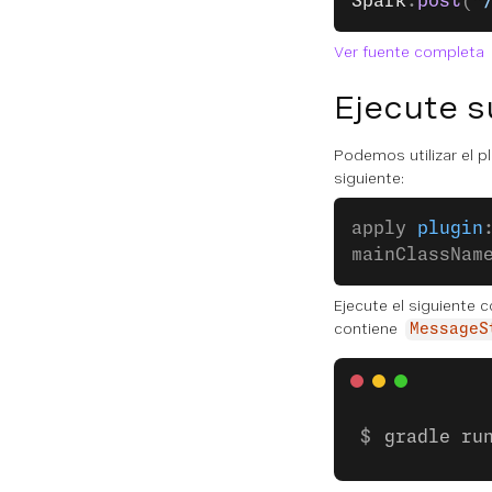
Spark
.
post
(
"
Ver fuente completa
Ejecute s
Podemos utilizar el p
siguiente:
apply 
plugin
mainClassNam
Ejecute el siguiente
contiene
MessageS
gradle ru