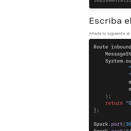
implementati
Escriba e
Añada lo siguiente a
Route
 inboun
	MessageS
	System
.
o
	);
	return
 "
};
Spark
.
port
(
3