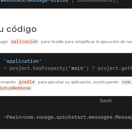
/webhooks/message-status"
, inboundRoute);
u código
lugin
para Gradle para simplificar la ejecución de nu
aplicación
: 
'application'
e 
=
 project
.
hasProperty(
'main'
) 
?
 project
.
get
 comando
para ejecutar su aplicación, sustituyendo
gradle
com
:
tatusWebhook
n -Pmain=com.vonage.quickstart.messages.Messa