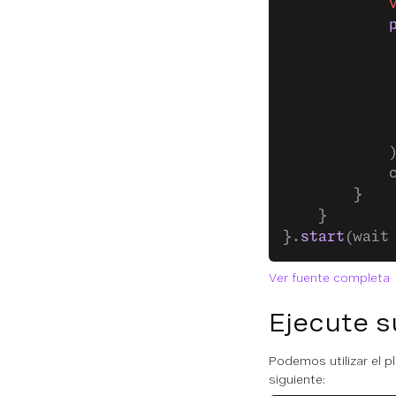
            
            
            
            
            
            
            
            
            
        }
    }
}.
start
(wait
Ver fuente completa
Ejecute s
Podemos utilizar el p
siguiente: