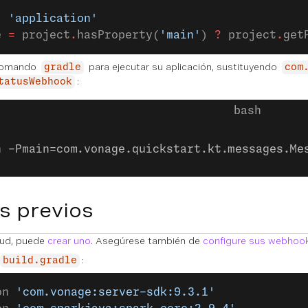
: 
'application'
e 
=
 project
.
hasProperty(
'main'
) 
?
 project
.
get
 comando
para ejecutar su aplicación, sustituyendo
gradle
com
:
tatusWebhook
n -Pmain=com.vonage.quickstart.kt.messages.Me
s previos
itud, puede
crear uno
. Asegúrese también de
configure sus webhoo
:
build.gradle
on 
'com.vonage:server-sdk:9.3.1'