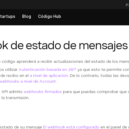
P
tartups
Blog
Código Hub
 de estado de mensajes
 código aprenderá a recibir actualizaciones del estado de los me
 utilizar
Autenticación basada en JWT
ya que esto te permite co
 de recibo en el
a nivel de aplicación
. De lo contrario, todas las de
webhooks a nivel de Account
.
 API admits
webhooks firmados
para que puedas comprobar que un
 la transmisión.
 estado de su mensaje
El webhook está configurado
en el panel de