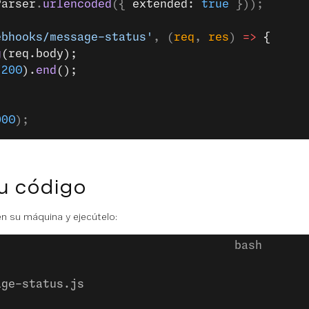
Parser
.
urlencoded
({ 
extended: 
true
 }));
ebhooks/message-status'
, (
req
, 
res
) 
=>
 {
g
(req.body);
(
200
).
end
();
000
);
u código
n su máquina y ejecútelo:
age-status.js