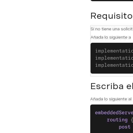
Requisito
Si no tiene una solic
Añada lo siguiente a
implementati
implementati
implementati
Escriba e
Añada lo siguiente a
embeddedServ
    routing
 
        post