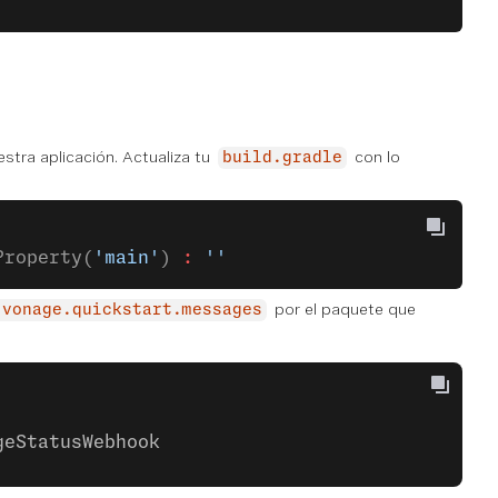
estra aplicación. Actualiza tu
con lo
build.gradle
Property(
'main'
) 
:
 ''
por el paquete que
.vonage.quickstart.messages
geStatusWebhook