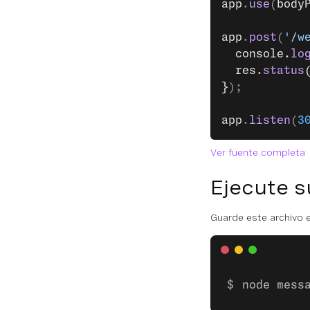
app
.
use
(
body
app
.
post
(
'/w
  console.
lo
  res.
status
}
);
app
.
listen
(
3
Ver fuente completa
Ejecute s
Guarde este archivo e
node mess