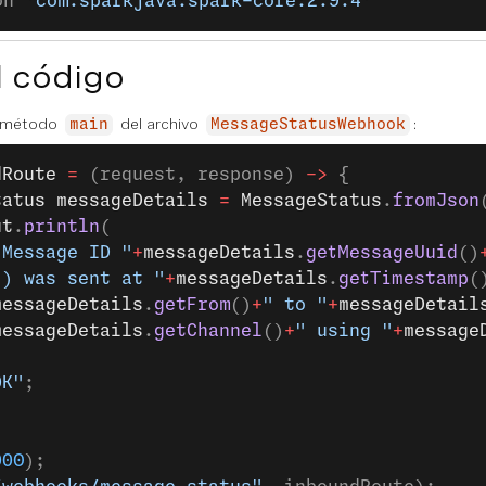
on 
'com.sparkjava:spark-core:2.9.4'
l código
l método
del archivo
:
main
MessageStatusWebhook
dRoute
 =
 (request, response) 
->
 {
tatus
 messageDetails
 =
 MessageStatus
.
fromJson
ut
.
println
(
			"Message ID "
+
messageDetails
.
getMessageUuid
()
			") was sent at "
+
messageDetails
.
getTimestamp
(
			messageDetails
.
getFrom
()
+
" to "
+
messageDetail
			messageDetails
.
getChannel
()
+
" using "
+
message
OK"
;
000
);