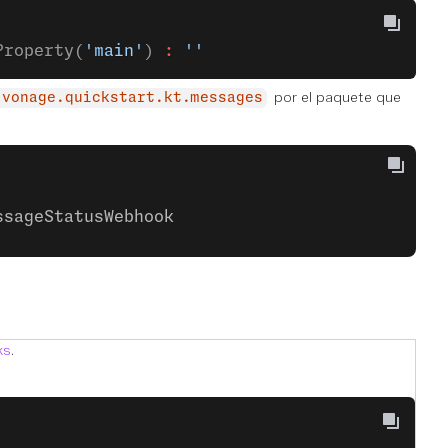
Property(
'main'
) 
:
 ''
por el paquete que
.vonage.quickstart.kt.messages
ssageStatusWebhook
ks
.