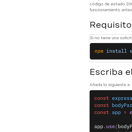
código de estado 200
funcionamiento antes
Requisito
Si no tiene una solic
npm
 install
 
Escriba e
Añada lo siguiente a
const
 expres
const
 bodyPa
const
 app
 =
 
app
.
use
(
body