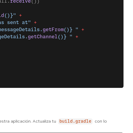
all.
receive
())
id
()}"
 +
as sent at"
 +
messageDetails.
getFrom
()} "
 +
geDetails.
getChannel
()} "
 +
estra aplicación. Actualiza tu
con lo
build.gradle