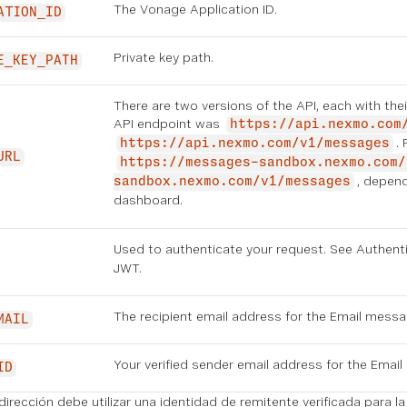
The Vonage Application ID.
ATION_ID
Private key path.
E_KEY_PATH
There are two versions of the API, each with th
API endpoint was
https://api.nexmo.com
.
https://api.nexmo.com/v1/messages
URL
https://messages-sandbox.nexmo.com/
, depend
sandbox.nexmo.com/v1/messages
dashboard
.
Used to authenticate your request. See
Authent
JWT.
The recipient email address for the Email messa
MAIL
Your verified sender email address for the Email
ID
dirección debe utilizar una identidad de remitente verificada para la