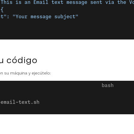
"This is an Email text message sent via the V
 {
ct": "Your message subject"
u código
n su máquina y ejecútelo:
-email-text.sh