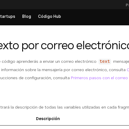
P
tartups
Blog
Código Hub
exto por correo electrónic
 código aprenderás a enviar un correo electrónico
mensaje 
text
información sobre la mensajería por correo electrónico, consulta
C
rucciones de configuración, consulta
Primeros pasos con el correo 
rará la descripción de todas las variables utilizadas en cada frag
Descripción