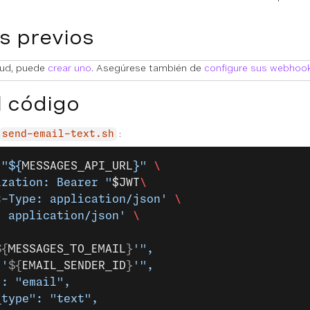
s previos
itud, puede
crear uno
. Asegúrese también de
configure sus webhoo
l código
:
send-email-text.sh
 "${
MESSAGES_API_URL
}"
 \
ization: Bearer "
$JWT
\
t-Type: application/json'
 \
: application/json'
 \
${
MESSAGES_TO_EMAIL
}
'",
"'
${
EMAIL_SENDER_ID
}
'",
": "email",
_type": "text",