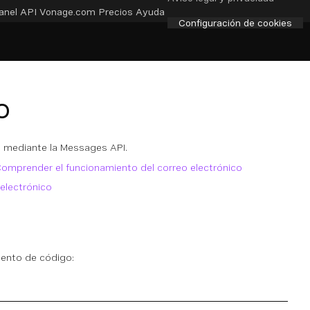
anel API
Vonage.com
Precios
Ayuda
Configuración de cookies
o
mediante la Messages API.
omprender el funcionamiento del correo electrónico
electrónico
mento de código: