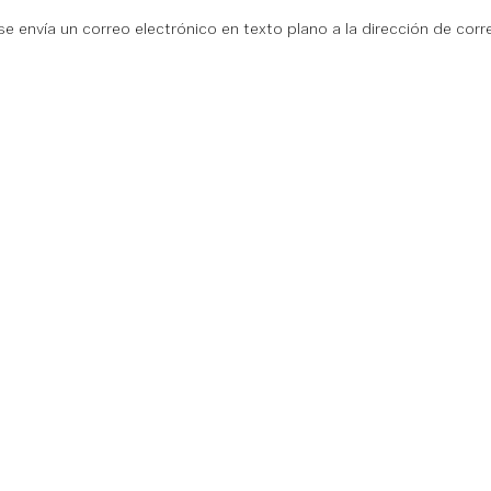
 se envía un correo electrónico en texto plano a la dirección de corr
ón
Referencias técnicas
Comunidad
Ayud
n
Documentación
Centro comunitario
Base 
ss Cloud
SDK y herramientas
Equipo
Camb