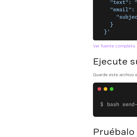
    "text": 
    "email":
      "subje
    }
  }'
Ver fuente completa
Ejecute s
Guarde este archivo e
bash send
Pruébalo