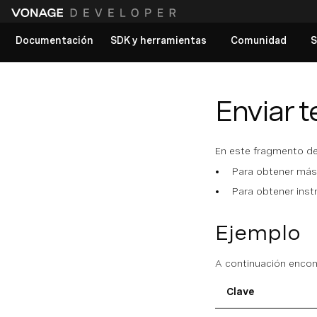
Documentación
SDK y herramientas
Comunidad
S
Ver todos los documentos
Enviar t
En este fragmento de
Para obtener más 
Para obtener inst
Ejemplo
A continuación encont
Clave