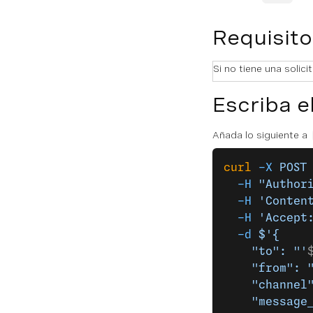
Requisito
Si no tiene una solic
Escriba e
Añada lo siguiente a
curl
 -X
 POST
  -H
 "Author
  -H
 'Conten
  -H
 'Accept
  -d
 $'{
    "to": "'
    "from": 
    "channel
    "message