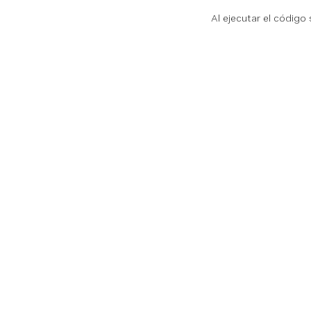
Al ejecutar el código
Documentaci
Documentació
Vonage Busine