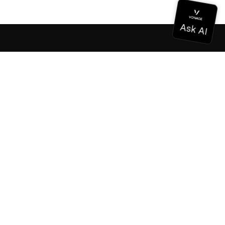
Documentación
Documentación
Vonage Business Cloud
Centro de contacto de Vonage
Referencias técnicas
Documentación
SDK y herramientas
Comunidad
Centro comunitario
Equipo
Carreras profesionales
Boletín