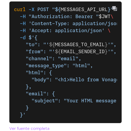
curl
 -X
 POST
 "${
MESSAGES_API_URL
}"
 \
  -H
 "Authorization: Bearer "
$JWT
\
  -H
 'Content-Type: application/json'
 \
  -H
 'Accept: application/json'
 \
  -d
 $'{
    "to": "'
${
MESSAGES_TO_EMAIL
}
'",
    "from": "'
${
EMAIL_SENDER_ID
}
'",
    "channel": "email",
    "message_type": "html",
    "html": {
      "body": "<h1>Hello from Vonage</h1
    },
    "email": {
      "subject": "Your HTML message subj
    }
  }'
Ver fuente completa