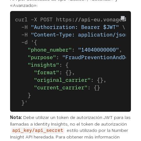
«Avanzado»:
curl -X POST https:
//api-eu.vonage.com/i
  -H 
"Authorization: Bearer $JWT"
 \
  -H 
"Content-Type: application/json"
 \
  -d '{
    "phone_number"
: 
"14040000000"
,
    "purpose"
: 
"FraudPreventionAndDetect
    "insights"
: {
      "format"
: {},
      "original_carrier"
: {},
      "current_carrier"
: {}
    }
  }'
Nota:
Debe utilizar un token de autorización JWT para las
llamadas a Identity Insights, no el token de autorización
estilo utilizado por la Number
api_key/api_secret
Insight API heredada. Para obtener más información