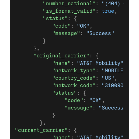
         "number_national"
: 
"(404) 000-0
         "is_format_valid"
: 
true
,
         "status"
: {
            "code"
: 
"OK"
,
            "message"
: 
"Success"
         }
      },
      "original_carrier"
: {
            "name"
: 
"AT&T Mobility"
,
            "network_type"
: 
"MOBILE"
,
            "country_code"
: 
"US"
,
            "network_code"
: 
"310090"
,
            "status"
: {
                "code"
: 
"OK"
,
                "message"
: 
"Success"
            }
        },
"current_carrier"
: {
            "name"
: 
"AT&T Mobility"
,