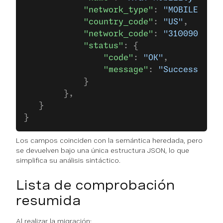
            "network_type"
: 
"MOBILE"
,
            "country_code"
: 
"US"
,
            "network_code"
: 
"310090"
,
            "status"
: {
                "code"
: 
"OK"
,
                "message"
: 
"Success"
            }
        },
   }
}
Los campos coinciden con la semántica heredada, pero
se devuelven bajo una única estructura JSON, lo que
simplifica su análisis sintáctico.
Lista de comprobación
resumida
Al realizar la migración: