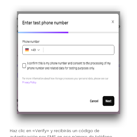
Haz clic en «Verify» y recibirás un código de
autenticación por SMS en ese número de teléfono.