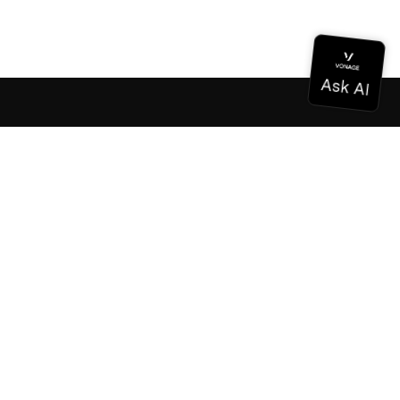
Documentación
Documentación
Vonage Business Cloud
Centro de contacto de Vonage
Referencias técnicas
Documentación
SDK y herramientas
Comunidad
Centro comunitario
Equipo