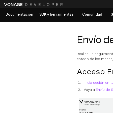
Documentación
SDK y herramientas
Comunidad
S
Ver todos los documentos
Envío d
Realice un seguimient
estado de los mensaj
Acceso E
Inicia sesión en 
Vaya a
Envío de 