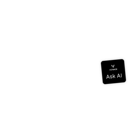
a
de conocimientos
ios