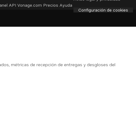
anel API
Vonage.com
Precios
Ayuda
Configuración de cookies
lados, métricas de recepción de entregas y desgloses del