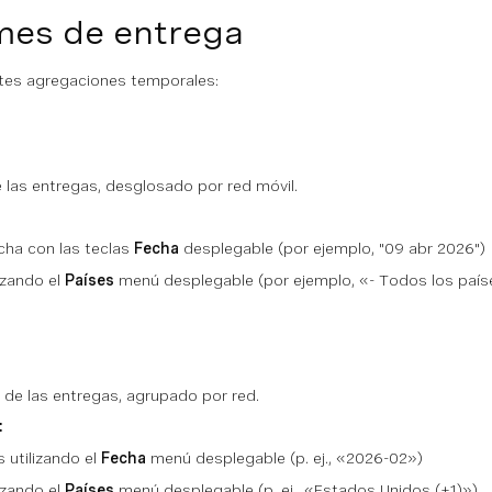
mes de entrega
entes agregaciones temporales:
 las entregas, desglosado por red móvil.
cha con las teclas
Fecha
desplegable (por ejemplo, "09 abr 2026")
lizando el
Países
menú desplegable (por ejemplo, «- Todos los paíse
de las entregas, agrupado por red.
:
 utilizando el
Fecha
menú desplegable (p. ej., «2026-02»)
lizando el
Países
menú desplegable (p. ej., «Estados Unidos (+1)»)