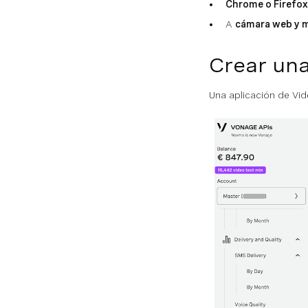
Chrome o Firefox
A
cámara web y 
Crear una
Una aplicación de Vid