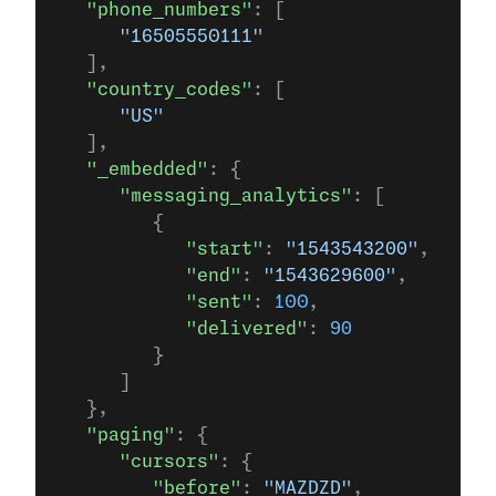
   "phone_numbers"
: [
      "16505550111"
   ],
   "country_codes"
: [
      "US"
   ],
   "_embedded"
: {
      "messaging_analytics"
: [
         {
            "start"
: 
"1543543200"
,
            "end"
: 
"1543629600"
,
            "sent"
: 
100
,
            "delivered"
: 
90
         }
      ]
   },
   "paging"
: {
      "cursors"
: {
         "before"
: 
"MAZDZD"
,