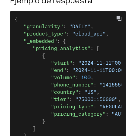
Ejemplo de respuesta
{
   "granularity"
: 
"DAILY"
,
   "product_type"
: 
"cloud_api"
,
   "_embedded"
: {
      "pricing_analytics"
: [
         {
            "start"
: 
"2024-11-11T00:00:0
            "end"
: 
"2024-11-11T00:00:00Z
            "volume"
: 
100
,
            "phone_number"
: 
"14155552671
            "country"
: 
"US"
,
            "tier"
: 
"75000:150000"
,
            "pricing_type"
: 
"REGULAR"
,
            "pricing_category"
: 
"AUTHENT
         }
      ]