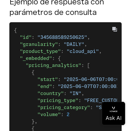
Ejemplo de respuesta con
parámetros de consulta
{
  "id"
: 
"345688589250625"
,
  "granularity"
: 
"DAILY"
,
  "product_type"
: 
"cloud_api"
,
  "_embedded"
: {
    "pricing_analytics"
: [
      {
        "start"
: 
"2025-06-06T07:00:00Z"
,
        "end"
: 
"2025-06-07T07:00:00Z"
,
        "country"
: 
"IN"
,
        "pricing_type"
: 
"FREE_CUSTOMER_S
        "pricing_category"
: 
"SERVICE"
,
        "volume"
: 
2
      },
      {