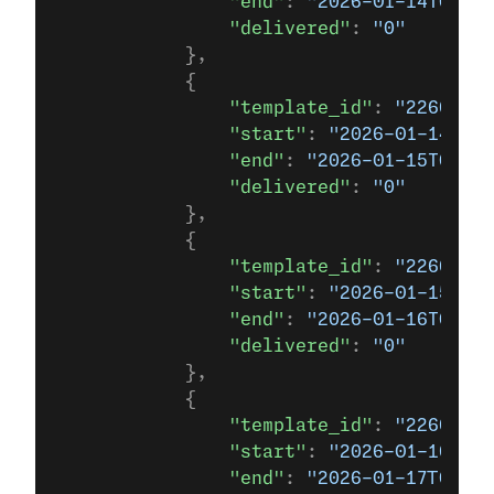
                "end"
: 
"2026-01-14T00:00
                "delivered"
: 
"0"
            },
            {
                "template_id"
: 
"22666923
                "start"
: 
"2026-01-14T00
                "end"
: 
"2026-01-15T00:00
                "delivered"
: 
"0"
            },
            {
                "template_id"
: 
"22666923
                "start"
: 
"2026-01-15T00
                "end"
: 
"2026-01-16T00:00
                "delivered"
: 
"0"
            },
            {
                "template_id"
: 
"22666923
                "start"
: 
"2026-01-16T00
                "end"
: 
"2026-01-17T00:00