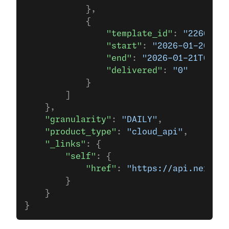
            },
            {
                "template_id"
: 
"22666923
                "start"
: 
"2026-01-20T00
                "end"
: 
"2026-01-21T00:00
                "delivered"
: 
"0"
            }
        ]
    },
    "granularity"
: 
"DAILY"
,
    "product_type"
: 
"cloud_api"
,
    "_links"
: {
        "self"
: {
            "href"
: 
"https://api.nexmo.c
        }
    }
}