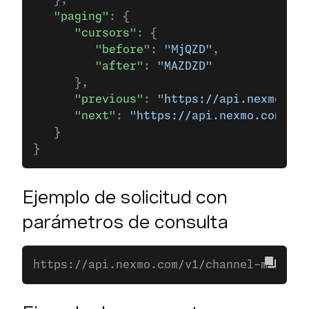
   },
   "paging"
: {
      "cursors"
: {
         "before"
: 
"MjQZD"
,
         "after"
: 
"MAZDZD"
      },
      "previous"
: 
"https://api.nexmo.com
      "next"
: 
"https://api.nexmo.com/v1/
   }
}
Ejemplo de solicitud con
parámetros de consulta
https://api.nexmo.com/v1/channel-manager