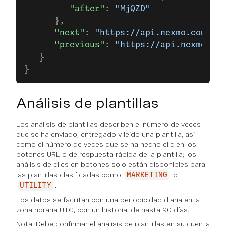
         "after"
: 
"MjQZD"
      },
      "next"
: 
"https://api.nexmo.com/v2/
      "previous"
: 
"https://api.nexmo.com
   }
}
Análisis de plantillas
Los análisis de plantillas describen el número de veces
que se ha enviado, entregado y leído una plantilla, así
como el número de veces que se ha hecho clic en los
botones URL o de respuesta rápida de la plantilla; los
análisis de clics en botones sólo están disponibles para
las plantillas clasificadas como
o
MARKETING
.
UTILITY
Los datos se facilitan con una periodicidad diaria en la
zona horaria UTC, con un historial de hasta 90 días.
Nota: Debe confirmar el análisis de plantillas en su cuenta