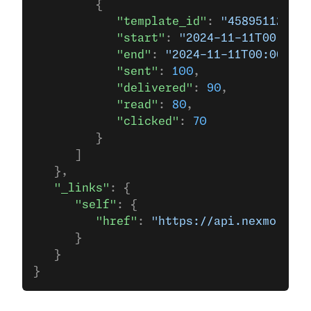
         {
            "template_id"
: 
"458951126288
            "start"
: 
"2024-11-11T00:00:0
            "end"
: 
"2024-11-11T00:00:00Z
            "sent"
: 
100
,
            "delivered"
: 
90
,
            "read"
: 
80
,
            "clicked"
: 
70
         }
      ]
   },
   "_links"
: {
      "self"
: {
         "href"
: 
"https://api.nexmo.com/
      }
   }
}