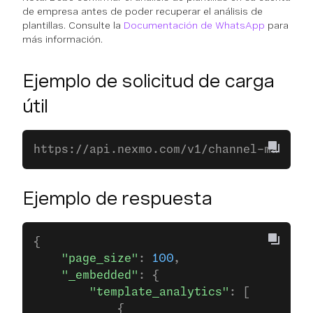
de empresa antes de poder recuperar el análisis de
plantillas. Consulte la
Documentación de WhatsApp
para
más información.
Ejemplo de solicitud de carga
útil
https://api.nexmo.com/v1/channel-manager
Ejemplo de respuesta
{
    "page_size"
: 
100
,
    "_embedded"
: {
        "template_analytics"
: [
            {