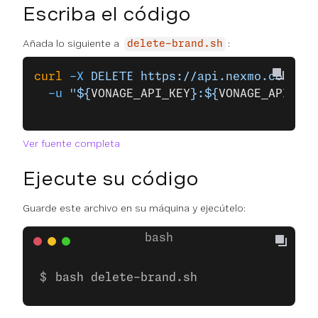
Escriba el código
Añada lo siguiente a
:
delete-brand.sh
curl
 -X
 DELETE
 https://api.nexmo.com/v1/
  -u
 "${
VONAGE_API_KEY
}:${
VONAGE_API_SEC
Ver fuente completa
Ejecute su código
Guarde este archivo en su máquina y ejecútelo:
bash delete-brand.sh