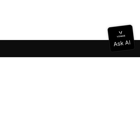
Documentación
Documentación
Vonage Business Cloud
Centro de contacto de Vonage
Referencias técnicas
Documentación
SDK y herramientas
Comunidad