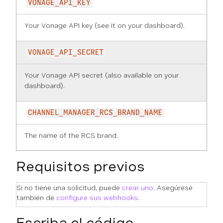
VONAGE_API_KEY
Your Vonage API key (see it on
your dashboard
).
VONAGE_API_SECRET
Your Vonage API secret (also available on
your
dashboard
).
CHANNEL_MANAGER_RCS_BRAND_NAME
The name of the RCS brand.
Requisitos previos
Si no tiene una solicitud, puede
crear uno
. Asegúrese
también de
configure sus webhooks
.
Escriba el código