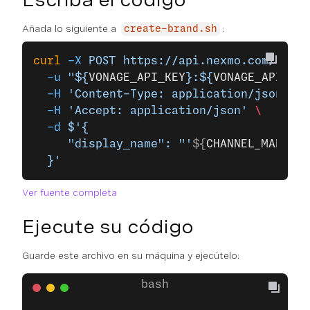
Añada lo siguiente a
:
create-brand.sh
curl
 -X
 POST
 https://api.nexmo.com/v1/ch
  -u
 "${
VONAGE_API_KEY
}:${
VONAGE_API_SEC
  -H
 'Content-Type: application/json'
 \
  -H
 'Accept: application/json'
 \
  -d
 $'{
     "display_name": "'
${
CHANNEL_MANAGER
  }'
Ver fuente completa
Ejecute su código
Guarde este archivo en su máquina y ejecútelo: