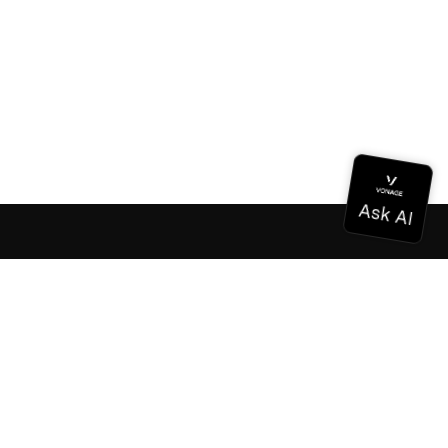
Documentación
Documentación
Vonage Business Cloud
Centro de contacto de Vonage
Referencias técnicas
Documentación