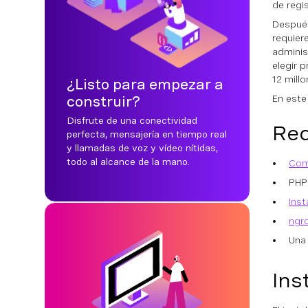
de regi
Después
requier
adminis
elegir 
12 millo
¿Listo para empezar a
En este
construir?
Disfrute de una conectividad
Req
perfecta, mensajería en tiempo real
y llamadas de voz y vídeo nítidas,
todo al alcance de la mano.
Com
PHP
Inst
ngr
Una
Ins