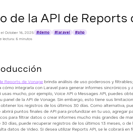
o de la API de Reports 
#demo
#laravel
#php
 el
October 16, 2025
 lectura: 6 minutos
roducción
de Reports de Vonage
brinda análisis de uso poderosos y filtrables;
 cómo integrarla con Laravel para generar informes sincrónicos y a
si usas mucho, por ejemplo, Voice API o Messages API, puedes obte
u panel de la API de Vonage. Sin embargo, esto tiene sus limitacion
obtener los registros de los últimos 30 días. Como alternativa, p
e abrirá puntos finales de API para profundizar en tu uso, agregar 
icos para filtrar datos o crear informes mucho más grandes de man
e 30 días, puede recuperar registros de los últimos 13 meses, o de 
ulta datos de Video. Si desea utilizar Reports API, se le cobrará en