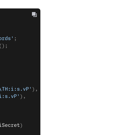
ords'
;
();
\TH:i:s.vP'
),
i:s.vP'
),
iSecret
)