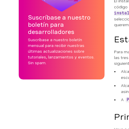
El inst
código 
insta
Suscríbase a nuestro
selecci
boletín para
querem
desarrolladores
Est
Suscríbase a nuestro boletín
mensual para recibir nuestras
últimas actualizaciones sobre
Para ma
tutoriales, lanzamientos y eventos.
las tre
Sin spam.
siguien
Alc
escu
Alc
asin
A
Pri