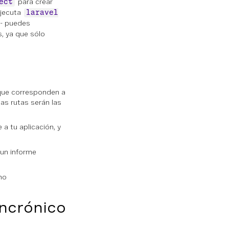
para crear
ect
ejecuta
laravel
 - puedes
s, ya que sólo
 que corresponden a
as rutas serán las
 a tu aplicación, y
 un informe
no
incrónico