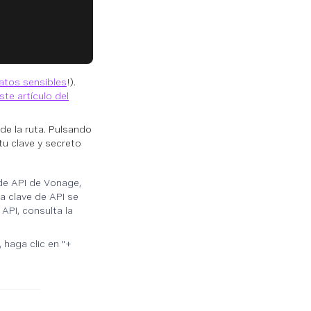
atos sensibles
!).
ste artículo del
 de la ruta. Pulsando
tu clave y secreto
de API de Vonage,
a clave de API se
API, consulta la
 haga clic en "+