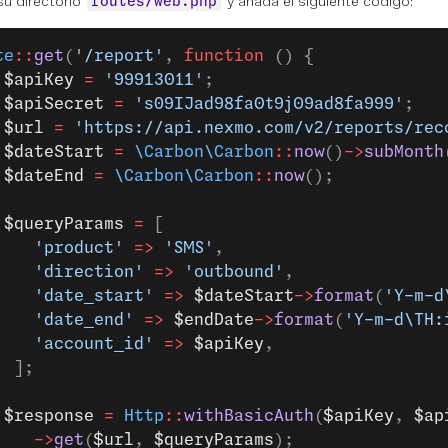
su directorio
y añada el siguiente código:
routes/web.php
te
::
get
(
'/report'
, 
function
 () {
 $apiKey
 =
 '99913011'
;
 $apiSecret
 =
 's09IJad98fa0t9j09ad8fa999'
;
 $url
 =
 'https://api.nexmo.com/v2/reports/rec
 $dateStart
 =
 \Carbon\Carbon
::
now
()
->
subMonth
 $dateEnd
 =
 \Carbon\Carbon
::
now
();
 $queryParams
 =
 [
    'product'
 =>
 'SMS'
,
    'direction'
 =>
 'outbound'
,
    'date_start'
 =>
 $dateStart
->
format
(
'Y-m-d
    'date_end'
 =>
 $endDate
->
format
(
'Y-m-d\TH:
    'account_id'
 =>
 $apiKey
,
  ];
 $response
 =
 Http
::
withBasicAuth
(
$apiKey
, 
$ap
    ->
get
(
$url
, 
$queryParams
);