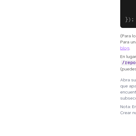
   
});
(Para l
Para un
blog
.
En luga
/repo
(puedes
Abra su
que apa
encuent
subsecc
Nota: E
Crear n