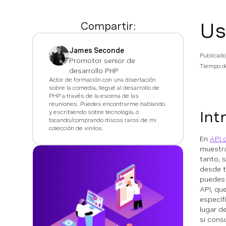
Us
Compartir:
James Seconde
Publicado
Promotor senior de
Tiempo de
desarrollo PHP
Actor de formación con una disertación
sobre la comedia, llegué al desarrollo de
PHP a través de la escena de las
reuniones. Puedes encontrarme hablando
Int
y escribiendo sobre tecnología, o
tocando/comprando discos raros de mi
colección de vinilos.
En
API 
muestra
tanto, 
desde t
puedes 
API, qu
específ
lugar d
si cons