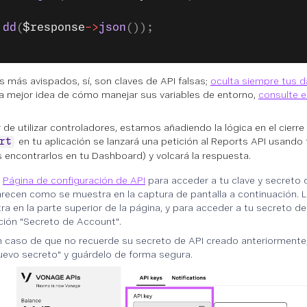
 dd
(
$response
->
json
());
os más avispados, sí, son claves de API falsas;
oculta siempre tus d
a mejor idea de cómo manejar sus variables de entorno,
consulte e
r de utilizar controladores, estamos añadiendo la lógica en el cierre
en tu aplicación se lanzará una petición al Reports API usando 
rt
 encontrarlos en tu Dashboard) y volcará la respuesta.
Página de configuración de API
para acceder a tu clave y secreto 
recen como se muestra en la captura de pantalla a continuación. L
ra en la parte superior de la página, y para acceder a tu secreto de 
ión "Secreto de Account".
n caso de que no recuerde su secreto de API creado anteriormente,
uevo secreto" y guárdelo de forma segura.