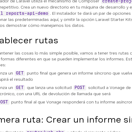
alador de Laravel utiliza el mecanismo de Composer
create-proj
repetitivo. Crea un nuevo directorio en tu máquina de desarrollo y 
. El instalador te dará un par de opciones
ll reports-api-demo
onar las predeterminadas aquí, y omitir la opción Laravel Starter Kit
os demostrar cómo manejamos los datos.
ablecer rutas
ntener las cosas lo más simple posible, vamos a tener tres rutas
s formas diferentes en que se pueden implementar los informes. Est
tes:
anza un
punto final que genera un
informe síncrono
que vuelve
GET
pirá el resultado
anza un
que lanza una solicitud
solicitud a Vonage de
GET
POST
crónico, con una URL de devolución de llamada que será
punto final al que Vonage responderá con tu informe asíncro
POST
mera ruta: Crear un informe s