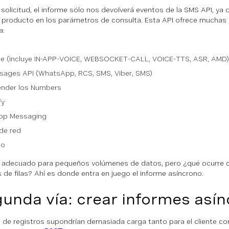
 solicitud, el informe sólo nos devolverá eventos de la SMS API, ya 
 producto en los parámetros de consulta. Esta API ofrece muchas
a:
S
ce (incluye IN-APP-VOICE, WEBSOCKET-CALL, VOICE-TTS, ASR, AMD)
sages API (WhatsApp, RCS, SMS, Viber, SMS)
ender los Numbers
fy
App Messaging
de red
eo
 adecuado para pequeños volúmenes de datos, pero ¿qué ocurre 
s de filas? Ahí es donde entra en juego el informe asíncrono.
unda vía: crear informes así
s de registros supondrían demasiada carga tanto para el cliente co