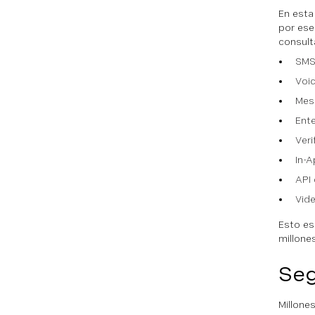
En esta
por ese
consult
SM
Voi
Mes
Ent
Veri
In-
API 
Vid
Esto es
millone
Seg
Millone