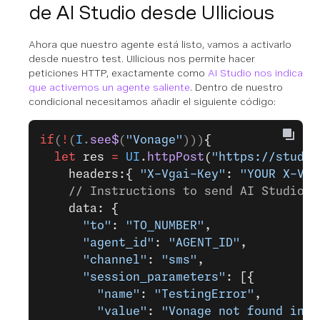
de AI Studio desde UIlicious
Ahora que nuestro agente está listo, vamos a activarlo
desde nuestro test. UIlicious nos permite hacer
peticiones HTTP, exactamente como
AI Studio nos indica
que activemos un agente saliente
. Dentro de nuestro
condicional necesitamos añadir el siguiente código:
if
(
!
(
I
.
see$
(
"Vonage"
)))
{
  let
 res 
=
 UI
.
httpPost
(
"https://studio
    headers:{ 
"X-Vgai-Key"
: 
"YOUR X-Vga
    // Instructions to send AI Studio
    data: { 
      "to"
: 
"TO_NUMBER"
, 
      "agent_id"
: 
"AGENT_ID"
, 
      "channel"
: 
"sms"
,
      "session_parameters"
: [{
        "name"
: 
"TestingError"
,
        "value"
: 
"Vonage not found in I