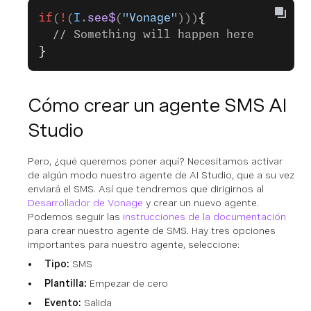
if
(
!
(
I
.
see$
(
"Vonage"
)))
{
  // Something will happen here
}
Cómo crear un agente SMS AI
Studio
Pero, ¿qué queremos poner aquí? Necesitamos activar
de algún modo nuestro agente de AI Studio, que a su vez
enviará el SMS. Así que tendremos que dirigirnos al
Desarrollador de Vonage
y crear un nuevo agente.
Podemos seguir las
instrucciones de la documentación
para crear nuestro agente de SMS. Hay tres opciones
importantes para nuestro agente, seleccione:
Tipo:
SMS
Plantilla:
Empezar de cero
Evento:
Salida