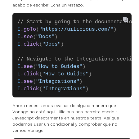
acabo de escribir. Echa un vistazo:
// Start by going to the documentation,
I
.
goTo
(
"https://uilicious.com/"
)
I
.
see
(
"Docs"
)
I
.
click
(
"Docs"
)
// Navigate to the Integrations section
I
.
see
(
"How to Guides"
)
I
.
click
(
"How to Guides"
)
I
.
see
(
"Integrations"
)
I
.
click
(
"Integrations"
)
Ahora necesitamos evaluar de alguna manera que
Vonage no está aquí. UIlicious nos permite escribir
Javascript directamente en nuestros tests. Así que
podemos usar un condicional y comprobar que no
vemos Vonage: