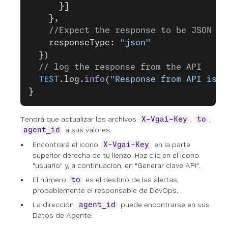
      }]
    },
    //Expect the response to be JSON
    responseType: 
"json"
  })
  // log the response from the API
  TEST
.log.
info
(
"Response from API is: 
}
Tendrá que actualizar los archivos
,
,
X-Vgai-Key
to
a sus valores.
agent_id
Encontrará el icono
en la parte
X-Vgai-Key
superior derecha de tu lienzo. Haz clic en el icono
"usuario" y, a continuación, en "Generar clave API".
El número
es el destino de las alertas,
to
probablemente el responsable de DevOps.
La dirección
puede encontrarse en sus
agent_id
Datos de Agente: