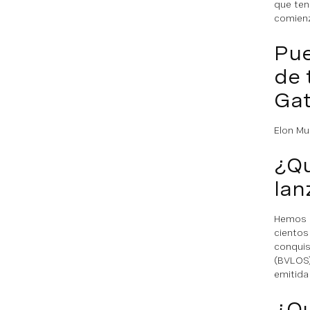
que ten
comienz
Pue
de 
Gat
Elon Mu
¿Qu
lan
Hemos r
cientos
conquis
(BVLOS)
emitida
¿Qu