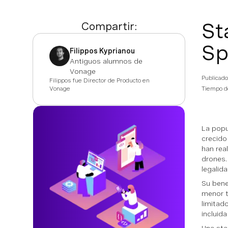
St
Compartir:
Sp
Filippos Kyprianou
Antiguos alumnos de
Vonage
Publicado
Filippos fue Director de Producto en
Vonage
Tiempo de
La popu
crecido
han real
drones.
legalida
Su bene
menor t
limitad
incluida