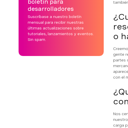
boletín para
también
desarrolladores
¿Cu
Suscríbase a nuestro boletín
mensual para recibir nuestras
res
últimas actualizaciones sobre
o h
tutoriales, lanzamientos y eventos.
Sin spam.
Creemos
gente r
partes 
mercancí
aparece
con el 
¿Qu
com
Nos cen
nuestro
carga p