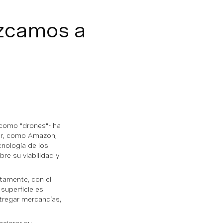
zcamos a
 como "drones"- ha
tor, como Amazon,
cnología de los
re su viabilidad y
atamente, con el
superficie es
ntregar mercancías,