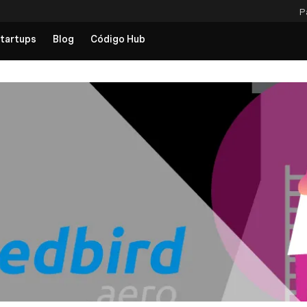
P
tartups
Blog
Código Hub