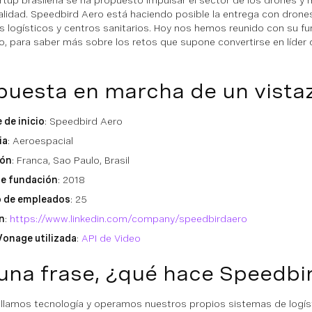
rtup brasileña se ha propuesto impulsar el sector de los drones y 
alidad. Speedbird Aero está haciendo posible la entrega con dron
os logísticos y centros sanitarios. Hoy nos hemos reunido con su f
, para saber más sobre los retos que supone convertirse en líder 
puesta en marcha de un vista
de inicio
: Speedbird Aero
ia
: Aeroespacial
ión
: Franca, Sao Paulo, Brasil
de fundación
: 2018
 de empleados
: 25
n
:
https://www.linkedin.com/company/speedbirdaero
Vonage utilizada
:
API de Video
una frase, ¿qué hace Speedbi
llamos tecnología y operamos nuestros propios sistemas de logís