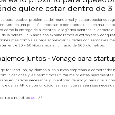
nde quiere estar dentro de 3
que para resolver problemas del mundo real y las aprobaciones regu
rd Aero en una posición importante con operaciones en marcha pa
es como la entrega de alimentos, la logística sanitaria, el comercio 
 de la belleza. En 3 años nos expandiremos al extranjero y conqui
iones más complejas para sobrevolar ciudades con aeronaves m
rten entre 30 y 60 kilogramos en un radio de 500 kilómetros.
bajemos juntos - Vonage para startu
ge for Startups, ayudamos a las nuevas empresas a comprender me
comunicaciones y les permitimos utilizar mejor estas herramienta
ursos educativos necesarios y un entorno de apoyo para que la co
ficie de las API de comunicaciones, sean cuales sean sus necesidad
a unirte a nosotros
aquí
.**