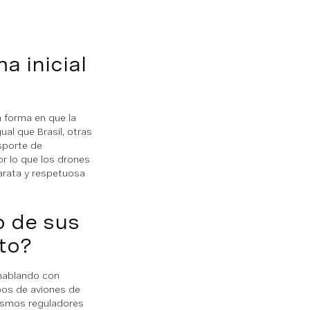
a inicial
a forma en que la
al que Brasil, otras
sporte de
por lo que los drones
arata y respetuosa
o de sus
to?
 hablando con
pos de aviones de
ismos reguladores