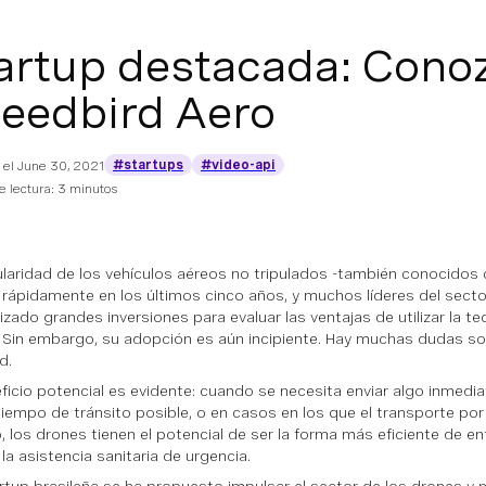
artup destacada: Cono
eedbird Aero
#startups
#video-api
 el
June 30, 2021
 lectura: 3 minutos
laridad de los vehículos aéreos no tripulados -también conocidos
 rápidamente en los últimos cinco años, y muchos líderes del sec
izado grandes inversiones para evaluar las ventajas de utilizar la te
 Sin embargo, su adopción es aún incipiente. Hay muchas dudas sob
d.
ficio potencial es evidente: cuando se necesita enviar algo inmedi
iempo de tránsito posible, o en casos en los que el transporte por 
o, los drones tienen el potencial de ser la forma más eficiente de e
 la asistencia sanitaria de urgencia.