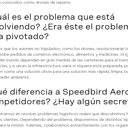
 conocidos como drones de reparto.
ál es el problema que está
olviendo? ¿Era éste el problem
a pivotado?
 que los aviones no tripulados, como los drones, revolucionarán l
ecibe pedidos de comercio electrónico, alimentos y medicinas. Al igu
del mundo dependen en gran medida de las carreteras para el tran
as, y a veces la infraestructura viaria ni siquiera está preparada, 
n como una solución obvia para una solución más rápida, limpia, b
medio ambiente.
é diferencia a Speedbird Aer
petidores? ¿Hay algún secre
tramos en resolver problemas logísticos reales que descubrimos
s clientes. Dependiendo del problema, disponemos de distintos ti
ara la misión. Además, colaboramos estrechamente con los organ