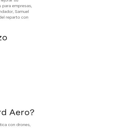
mejorar su
es para empresas,
undador, Samuel
del reparto con
zo
rd Aero?
tica con drones,