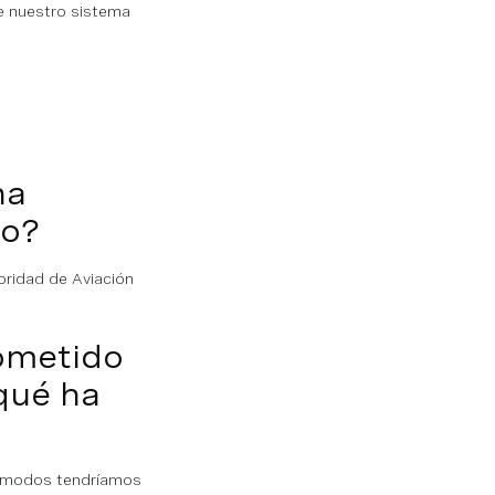
ue nuestro sistema
ha
do?
oridad de Aviación
cometido
qué ha
os modos tendríamos