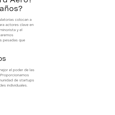
 años?
latorias colocan a
ra actores clave en
minorista y el
staremos
ás pesadas que
ps
jor el poder de las
s. Proporcionamos
munidad de startups
es individuales.