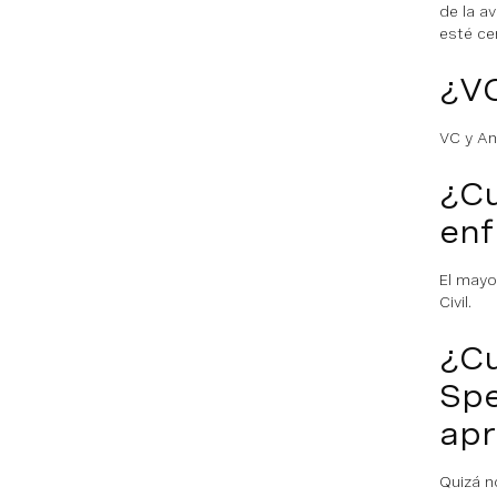
de la a
esté ce
¿VC
VC y An
¿Cu
enf
El mayo
Civil.
¿Cu
Spe
apr
Quizá n