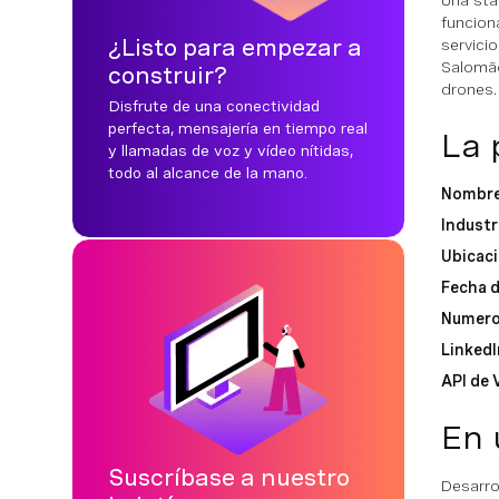
Una sta
funcion
¿Listo para empezar a
servici
Salomão
construir?
drones.
Disfrute de una conectividad
perfecta, mensajería en tiempo real
La 
y llamadas de voz y vídeo nítidas,
todo al alcance de la mano.
Nombre 
Industr
Ubicac
Fecha 
Numero
LinkedI
API de 
En 
Suscríbase a nuestro
Desarro