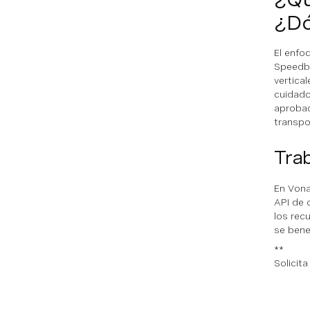
¿Dó
El enfo
Speedbi
vertical
cuidado
aprobac
transpo
Tra
En Vona
API de 
los rec
se bene
**
Solicit