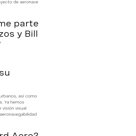
royecto de aeronave
rme parte
os y Bill
?
su
 urbanos, así como
os. Ya hemos
 visión visual
 aeronavegabilidad
rd Aero?