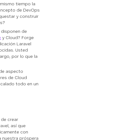
l mismo tiempo la
 concepto de DevOps
questar y construir
es?
a disponen de
e
y Cloud? Forge
icación Laravel
ocidas. Usted
rgo, por lo que la
 de aspecto
res de Cloud
calado todo en un
 de crear
vel, así que
ticamente con
a nuestra próspera