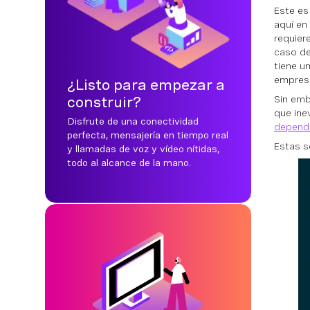
Este es
aquí en
requier
caso de
tiene un
empresa
¿Listo para empezar a
Sin emb
construir?
que ine
Disfrute de una conectividad
depende
perfecta, mensajería en tiempo real
Estas s
y llamadas de voz y vídeo nítidas,
todo al alcance de la mano.