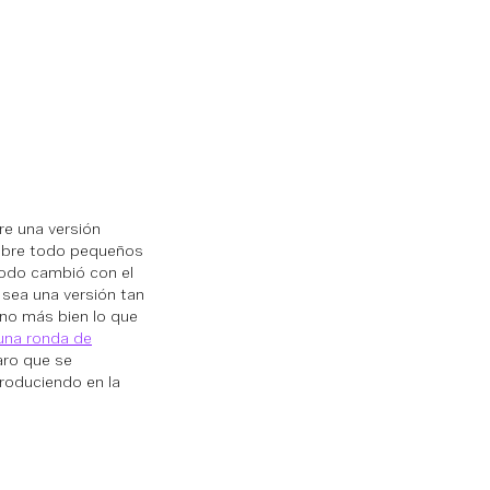
re una versión
sobre todo pequeños
todo cambió con el
 sea una versión tan
ino más bien lo que
una ronda de
aro que se
roduciendo en la