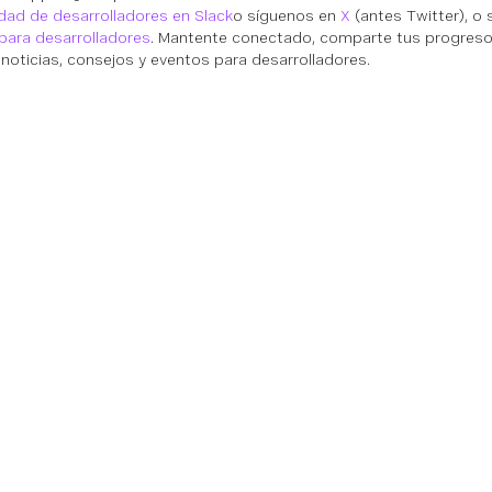
ad de desarrolladores en Slack
o síguenos en
X
(antes Twitter), o 
 para desarrolladores
. Mantente conectado, comparte tus progresos
 noticias, consejos y eventos para desarrolladores.
ón
Referencias técnicas
Comunidad
Ayud
n
Documentación
Centro comunitario
Base 
ss Cloud
SDK y herramientas
Equipo
Camb
tacto de Vonage
Carreras profesionales