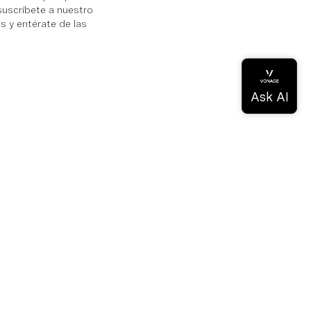
suscríbete a nuestro
 y entérate de las
a
de conocimientos
ios