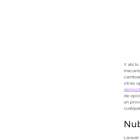
Y ahí l
mecanis
cambiar
otras o
demostr
de opci
un prov
cualqui
Nub
Laravel