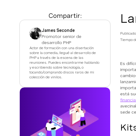
La
Compartir:
James Seconde
Publicado
Promotor senior de
Tiempo de
desarrollo PHP
Actor de formación con una disertación
sobre la comedia, llegué al desarrollo de
PHP a través de la escena de las
reuniones. Puedes encontrarme hablando
Es difí
y escribiendo sobre tecnología, o
importa
tocando/comprando discos raros de mi
cambios
colección de vinilos.
lanzami
importa
está su
financi
avecina
sede ce
Kit