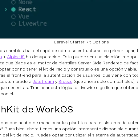
Laravel Starter Kit Options
ios cambios bajo el capó de cómo se estructuran: en primer lugar, 
a
+
AlpineJS
ha desaparecido. Esta puede ser una elección impopul
ta que Blade es el motor de plantillas Server-Side Rendered de f
optar por no tener el kit de inicio y construirlo es una opción viabl
ás el front-end para la autenticación de usuarios, que viene con t
acostumbrado a
Jetstream
y
Breeze
(que
ahora sólo compatibles),
 que necesitas. Trasladar esta lógica a Livewire significa que obtend
 con él.
hKit de WorkOS
das que acabo de mencionar las plantillas para el sistema de auten
io? Pues bien, ahora tienes una opción interesante disponible duran
n del kit de inicio. Puedes optar por utilizar el sistema de autentic