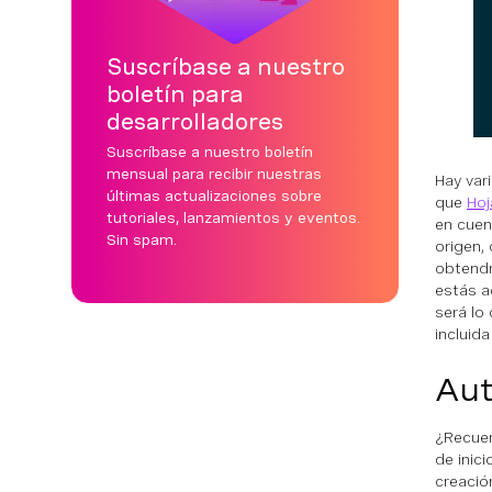
Suscríbase a nuestro
boletín para
desarrolladores
Suscríbase a nuestro boletín
mensual para recibir nuestras
Hay var
últimas actualizaciones sobre
que
Hoj
tutoriales, lanzamientos y eventos.
en cuen
Sin spam.
origen, 
obtendr
estás 
será lo
incluida
Aut
¿Recuer
de inic
creació