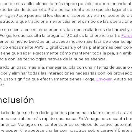
ación de sus aplicaciones lo más rápido posible, proporcionando a
xperiencia de desarrollo. Este pensamiento es lo que dio lugar al
er lugar: ¿qué pasaría si los desarrolladores tuvieran el poder de or
aestructura que tradicionalmente caía en el campo de las operacion
o en cuenta estos antecedentes, los desarrolladores de Laravel y
 Forge, lo que suscita la pregunta "¿Cuál es la diferencia entre
Forg
ente ha hecho DevOps un proceso mucho más fácil de alojar su apl
endo eficazmente AWS, Digital Ocean, y otras plataformas bien con
 tiene que saber exactamente cómo mantener toda la pila, sin emba
ncia con las tecnologías nativas de la nube es esencial.
a ido un paso más allá: manejar su pila con una interfaz de usuario
dor y eliminar
todas las interacciones necesarias
con los proveedo
m. Esto significa que efectivamente tienes Forge,
Envoyer,
y auto-es
ar.
clusión
duda de que se han dado grandes pasos hacia la misión de Laravel
iones escalables más rápido que nunca. En Vonage nos encanta Lara
arrancar Vonage en el contenedor de servicios de Laravel automá
 wrapper. ¿Te apetece charlar con nosotros sobre Laravel?
Únete 