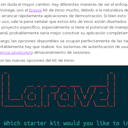
 sin duda el mayor cambio. Hay diferentes maneras de ver el enfoque 
 Vonage, uso el
Breeze
kit de inicio
mucho,
debido a la naturaleza d
e arrancar rápidamente aplicaciones de demostración. Si bien esto 
 uso, vale la pena señalar que estos kits de inicio están diseñados
 proyecto específico, especialmente si tiene el potencial de manejar
rial, probablemente sería mejor construir su aplicación completa
argo, las opciones disponibles se ocupan perfectamente de las 
vitablemente hay que realizar: los sistemas de autenticación de usu
ncia JavaScript
y almacenamiento de sesiones.
on las nuevas opciones del kit de inicio: