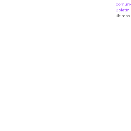
comunid
Boletín
últimas
Documentaci
Documentació
Vonage Busine
Centro de con