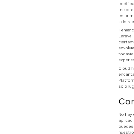
codific
mejor e
en prim
la infr
Teniend
Laravel
ciertam
envolvi
todavía
experie
Cloud h
encanta
Platfor
solo lug
Con
No hay 
aplicac
puedes 
nuestro