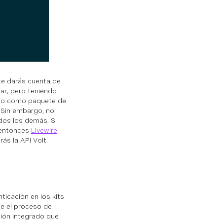
te darás cuenta de
ar, pero teniendo
acto como paquete de
e. Sin embargo, no
odos los demás. Si
 entonces
Livewire
rás la API Volt
ticación en los kits
te el proceso de
ación integrado que