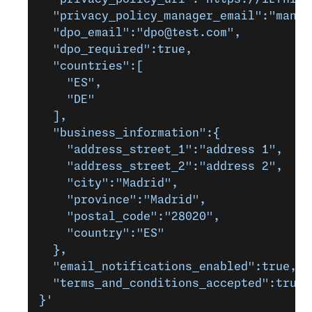
  "privacy_policy_manager_email":"manag
  "dpo_email":"dpo@test.com",
  "dpo_required":true,
  "countries":[
    "ES",
    "DE"
  ],
  "business_information":{
    "address_street_1":"address 1",
    "address_street_2":"address 2",
    "city":"Madrid",
    "province":"Madrid",
    "postal_code":"28020",
    "country":"ES"
  },
  "email_notifications_enabled":true,
  "terms_and_conditions_accepted":true
}'