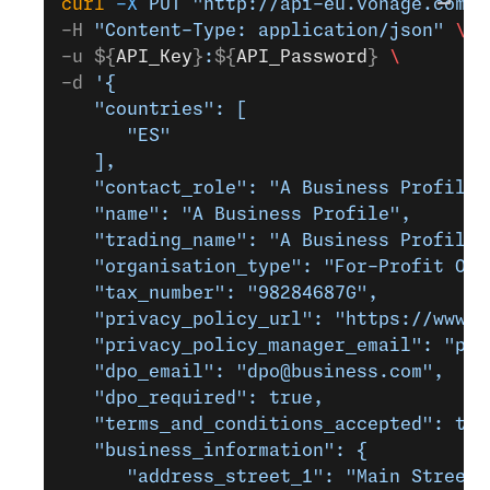
curl
 -X
 PUT
 "http://api-eu.vonage.com/v
-H 
"Content-Type: application/json"
 \
-u ${
API_Key
}
:
${
API_Password
} 
\
-d 
'{
   "countries": [
      "ES"
   ],
   "contact_role": "A Business Profile"
   "name": "A Business Profile",
   "trading_name": "A Business Profile 
   "organisation_type": "For-Profit Org
   "tax_number": "98284687G",
   "privacy_policy_url": "https://www.b
   "privacy_policy_manager_email": "pri
   "dpo_email": "dpo@business.com",
   "dpo_required": true,
   "terms_and_conditions_accepted": tru
   "business_information": {
      "address_street_1": "Main Street 