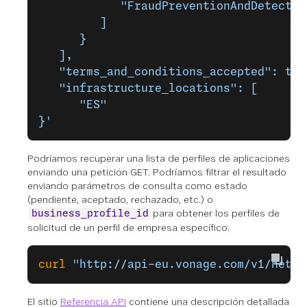
            "FraudPreventionAndDetectio
         ]
      }
   ],
   "terms_and_conditions_accepted": tru
   "infrastructure_locations": [
      "ES"
}'
Podríamos recuperar una lista de perfiles de aplicaciones
enviando una petición GET. Podríamos filtrar el resultado
enviando parámetros de consulta como
estado
(pendiente, aceptado, rechazado, etc.) o
para obtener los perfiles de
business_profile_id
solicitud de un perfil de empresa específico.
curl
 "http://api-eu.vonage.com/v1/netwo
El sitio
Referencia API
contiene una descripción detallada