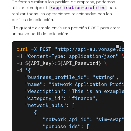
De forma similar a los perfiles de empresa, podemos
utilizar el endpoint
para
/application-profiles
realizar todas las operaciones relacionadas con los
perfiles de aplicación.
El siguiente ejemplo envía una petición POST para crear
un nuevo perfil de aplicación:
curl
 -X
 POST
 "http://api-eu.vonage.com/
-H 
"Content-Type: application/json"
 \
-u ${
API_Key
}
:
${
API_Password
} 
\
-d 
'{
   "business_profile_id": "string",
   "name": "Network Application Profile
   "description": "This is an example u
   "category_id": "finance",
   "network_apis": [
      {
         "network_api_id": "sim-swap",
         "purpose_ids": [