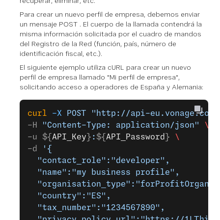
recuperar, eliminar, etc.
Para crear un nuevo perfil de empresa, debemos enviar
un mensaje
POST
. El cuerpo de la llamada contendrá la
misma información solicitada por el cuadro de mandos
del Registro de la Red (función, país, número de
identificación fiscal, etc.).
El siguiente ejemplo utiliza cURL para crear un nuevo
perfil de empresa llamado "Mi perfil de empresa",
solicitando acceso a operadores de España y Alemania:
curl
 -X
 POST
 "http://api-eu.vonage.com/
-H 
"Content-Type: application/json"
 \
-u ${
API_Key
}
:
${
API_Password
} 
\
-d 
'{
  "contact_role":"developer",
  "name":"my business profile",
  "organisation_type":"forProfitOrganis
  "country":"ES",
  "tax_number":"1234567890",
  "privacy_policy_url":"https://1LThiQz