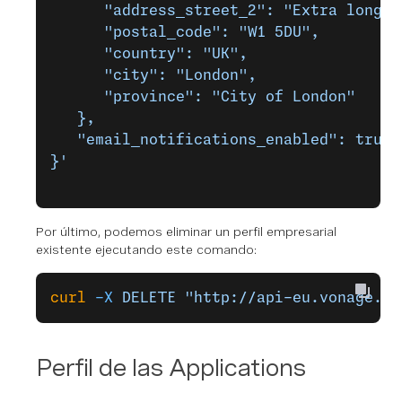
      "address_street_2": "Extra long a
      "postal_code": "W1 5DU",
      "country": "UK",
      "city": "London",
      "province": "City of London"
   },
   "email_notifications_enabled": true
}'
Por último, podemos eliminar un perfil empresarial
existente ejecutando este comando:
curl
 -X
 DELETE
 "http://api-eu.vonage.co
Perfil de las Applications