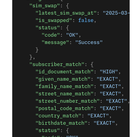
    "sim_swap"
: {
      "latest_sim_swap_at"
: 
"2025-03-15
      "is_swapped"
: 
false
,
      "status"
: {
        "code"
: 
"OK"
,
        "message"
: 
"Success"
      }
    },
    "subscriber_match"
: {
      "id_document_match"
: 
"HIGH"
,
      "given_name_match"
: 
"EXACT"
,
      "family_name_match"
: 
"EXACT"
,
      "street_name_match"
: 
"EXACT"
,
      "street_number_match"
: 
"EXACT"
,
      "postal_code_match"
: 
"EXACT"
,
      "country_match"
: 
"EXACT"
,
      "birthdate_match"
: 
"EXACT"
,
      "status"
: {