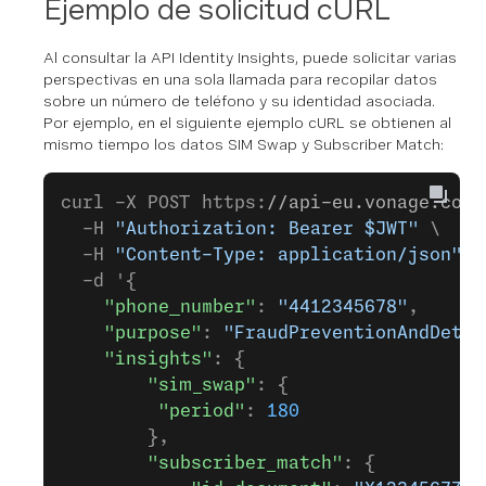
Ejemplo de solicitud cURL
Al consultar la API Identity Insights, puede solicitar varias
perspectivas en una sola llamada para recopilar datos
sobre un número de teléfono y su identidad asociada.
Por ejemplo, en el siguiente ejemplo cURL se obtienen al
mismo tiempo los datos SIM Swap y Subscriber Match:
curl -X POST https:
//api-eu.vonage.com/
  -H 
"Authorization: Bearer $JWT"
 \
  -H 
"Content-Type: application/json"
 \
  -d '{
    "phone_number"
: 
"4412345678"
,
    "purpose"
: 
"FraudPreventionAndDetec
    "insights"
: {
        "sim_swap"
: {
         "period"
: 
180
        },
        "subscriber_match"
: {