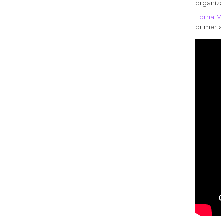
organiz
Lorna M
primer 