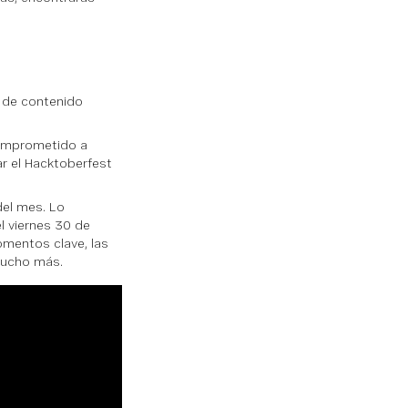
 de contenido
comprometido a
r el Hacktoberfest
del mes. Lo
l viernes 30 de
mentos clave, las
mucho más.