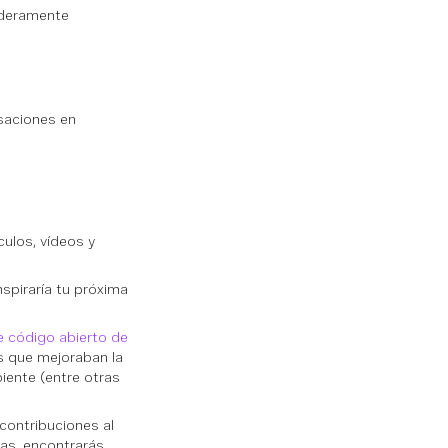
aderamente
saciones en
ulos, vídeos y
spiraría tu próxima
 código abierto de
s que mejoraban la
iente (entre otras
 contribuciones al
as, encontrarás