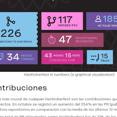
Hacktoberfest in numbers (a graphical visualisation)
tribuciones
e más crucial de cualquier Hacktoberfest son las contribuciones qu
yectos. En octubre se registró un aumento del 254% en las PR (pull
tros repositorios en comparación con la media de los últimos 12 
ro total de PR etiquetados como Hacktoberfest fue de 226, de los 