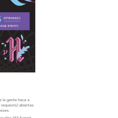
e la gente hace a
 requests) abiertas
meses.
cuales 157 fueron