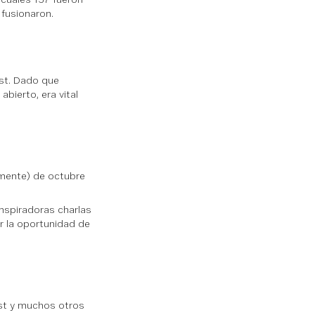
 fusionaron.
st. Dado que
bierto, era vital
mente) de octubre
inspiradoras charlas
r la oportunidad de
est y muchos otros