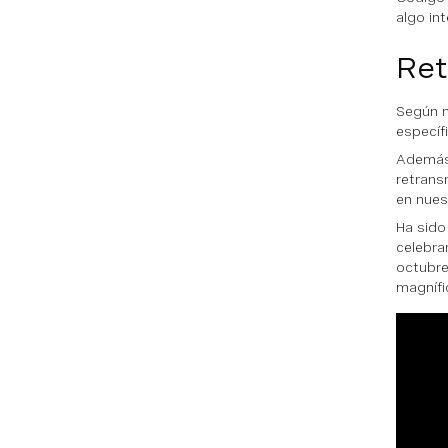
algo int
Ret
Según n
específ
Además 
retrans
en nues
Ha sido
celebra
octubre
magnífi