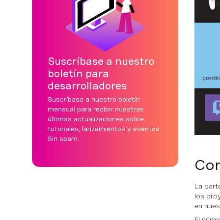
Suscríbase a nuestro
boletín para
desarrolladores
Suscríbase a nuestro boletín
mensual para recibir nuestras
últimas actualizaciones sobre
tutoriales, lanzamientos y eventos.
Sin spam.
Con
La part
los pro
en nues
El núme