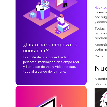
Hacktob
calenda
por sug
y acces
Todas l
recompe
tendrán
¿Listo para empezar a
Además,
botín m
construir?
Calcet
Disfrute de una conectividad
perfecta, mensajería en tiempo real
Nue
y llamadas de voz y vídeo nítidas,
todo al alcance de la mano.
A conti
resumen