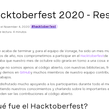
cktoberfest 2020 - R
#hacktoberfest
 el
November 4, 2020
 lectura: 4 minutos
 acaba de terminar y, para el equipo de Vonage, ha sido un mes mu
ios de año, nos comprometimos a participar en el
Hacktoberfest
de 
caba que nuestro mes de octubre sólo giraría en torno a una cosa: e
ge no somos ajenos al código abierto, con nuestras bibliotecas, 
 y demos en
GitHub
y muchos miembros de nuestro equipo contrib
rabajos.
isfrutado mucho apoyando a los participantes durante todo el m
iendo nuestros conocimientos y charlando sobre lo importantes 
den ser las contribuciones al código abierto.
é fue el Hacktoberfest?