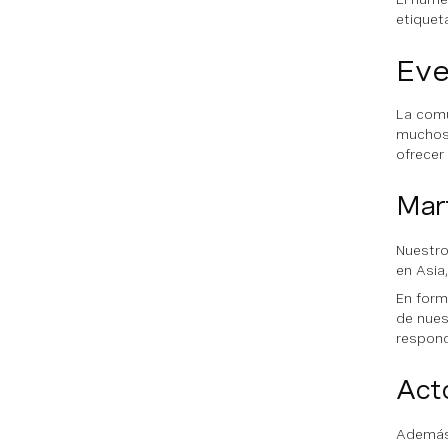
etique
Ev
La comu
muchos 
ofrecer
Mar
Nuestro
en Asia,
En form
de nues
respond
Acto
Además 