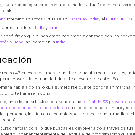
 nuestros colegas subieron al escenario "virtual" de manera verd
ional:
ann
intervino en actos virtuales en
Paraguay
,
India
y el
REINO UNIDO.
representado en
India
y
Israel
.
na
tocó áreas que nunca antes habíamos alcanzado con las conver
istán
y
Nepal
así como en la
India
.
ucación
reado 47 nuevos recursos educativos que abarcan tutoriales, artíc
 para apoyar a la comunidad durante el evento de este año.
mana había algo en lo que sumergirse que te pondría en marcha, in
ción o te haría reflexionar.
bre, uno de los artículos destacados fue
de Nahrin
33 proyectos de
pacto que buscan colaboradores
en el que se describían proyecto
 las personas, influían en el cambio social o afectaban al medio amb
 cosas).
ecurso fantástico si lo que buscas es devolver algo a través de tus
Abierto. Independientemente del lenguaje de programación que elij