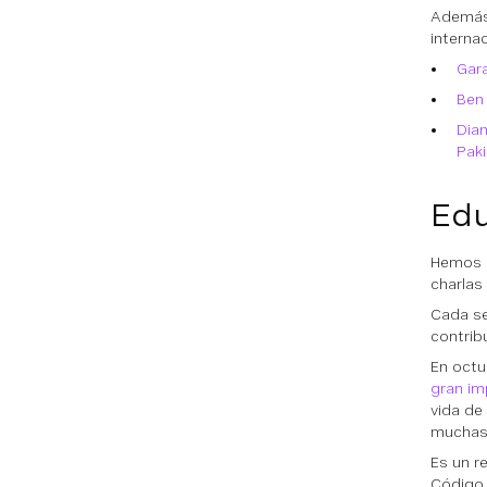
Además,
internac
Gar
Ben
Dia
Pak
Ed
Hemos c
charlas
Cada se
contribu
En octu
gran im
vida de
muchas
Es un r
Código 