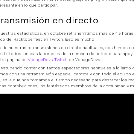
eresante en lo que participar.
ransmisión en directo
uestras estadísticas, en octubre retransmitimos más de 43 horas
ico del Hacktoberfest en Twitch. ¡Eso es mucho!
de nuestras retransmisiones en directo habituales, nos hemos 
mitir todos los días laborables de la semana de octubre para apoya
tra página de
VonageDevs Twitch
de VonageDevs.
 estupendo contar con tantos espectadores habituales a lo largo 
mos con una retransmisión especial, caótica y con todo el equipo e
, en la que nos tomamos el tiempo necesario para destacar los mo
cas contribuciones, los fantásticos miembros de la comunidad y 