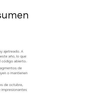
esumen
y ajetreado. A
este año, lo que
l código abierto.
fragmentos de
uyen o mantienen
es de octubre,
e impresionantes