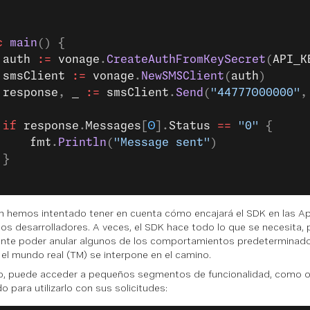
c
 main
() {
	auth
 :=
 vonage
.
CreateAuthFromKeySecret
(
API_K
	smsClient
 :=
 vonage
.
NewSMSClient
(
auth
)
	response
, 
_
 :=
 smsClient
.
Send
(
"44777000000"
,
	if
 response
.
Messages
[
0
].
Status
 ==
 "0"
 {
		fmt
.
Println
(
"Message sent"
)
	}
 hemos intentado tener en cuenta cómo encajará el SDK en las Ap
n los desarrolladores. A veces, el SDK hace todo lo que se necesita,
nte poder anular algunos de los comportamientos predeterminados
el mundo real (TM) se interpone en el camino.
lo, puede acceder a pequeños segmentos de funcionalidad, como 
o para utilizarlo con sus solicitudes: