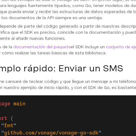
 Para lenguajes fuertemente tipados, como Go, tener modelos de da
que pueda enviar y recibir las estructuras de datos esperadas de l
r los documentos de la API siempre es una ventaja.
depende de parte del código generado a partir de nuestras descrip
nifica que el SDK es preciso, coincide con la documentación y pue
ente al añadir nuevas funciones.
 de la
documentación del paquete
el SDK incluye un
conjunto de e
 cómo realizar las tareas básicas de esta biblioteca.
mplo rápido: Enviar un SMS
e cansaré de teclear código y que llegue un mensaje a mi teléfono
er nuestro ejemplo de inicio rápido, y con el SDK de Go, es bastante 
kage
 main
ort
 (
	"
fmt
"
	"
github.com/vonage/vonage-go-sdk
"