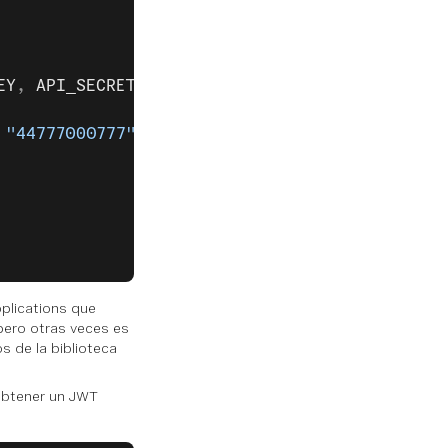
EY
, 
API_SECRET
)
 
"44777000777"
, 
"Hi from golang"
, 
vonage
.
SMSO
plications que
 pero otras veces es
 de la biblioteca
obtener un JWT