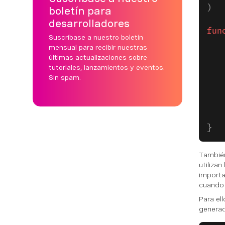
)
boletín para
desarrolladores
fun
Suscríbase a nuestro boletín
mensual para recibir nuestras
últimas actualizaciones sobre
tutoriales, lanzamientos y eventos.
Sin spam.
}
También
utiliza
importa
cuando 
Para el
generad