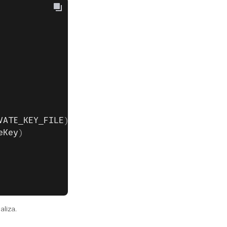
VATE_KEY_FILE
)
eKey
)
aliza.