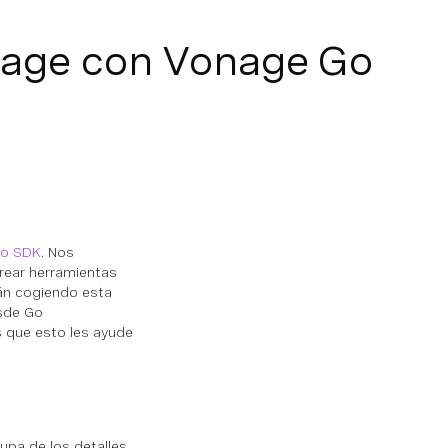
nage con Vonage Go
Go SDK
. Nos
rear herramientas
án cogiendo esta
esde Go
s que esto les ayude
upa de los detalles