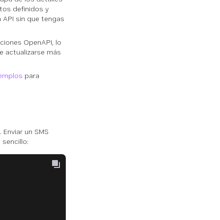
tos definidos y
a API sin que tengas
ciones OpenAPI, lo
de actualizarse más
jemplos
para
. Enviar un SMS
sencillo: