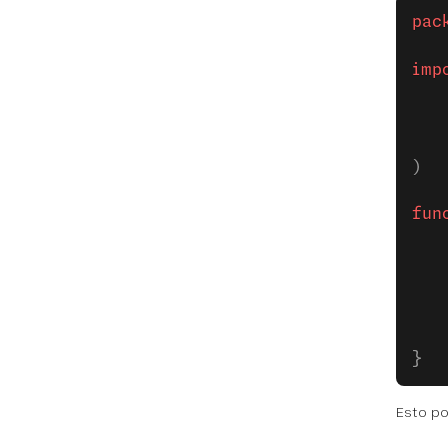
pac
imp
)
fun
   
   
   
   
}
Esto pod