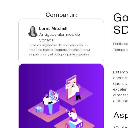
Go
Compartir:
S
Lorna Mitchell
Antiguos alumnos de
Vonage
Publicado
Lorna es ingeniera de software con un
incurable hábito bloguero. Intenta domar
Tiempo de
las palabras y el código a partes iguales.
Estamos
encanta
que les
excelen
directa
a conse
Asp
¿Cuáles