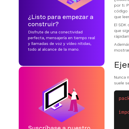
por ti.
código 
¿Listo para empezar a
que lee
construir?
El SDK 
que sig
Disfrute de una conectividad
rápidam
perfecta, mensajería en tiempo real
y llamadas de voz y vídeo nítidas,
Además
todo al alcance de la mano.
mostrar
Eje
Nunca m
suele s
pac
imp
Suscríbase a nuestro