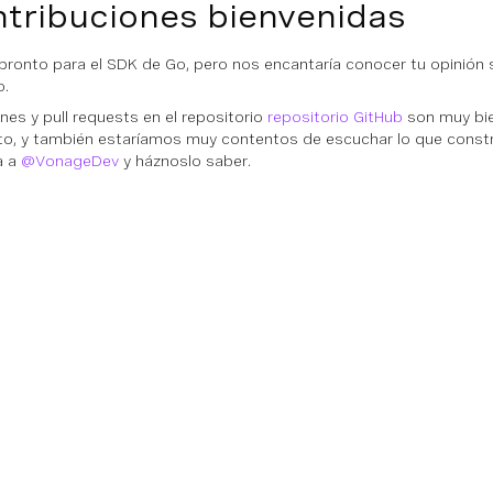
tribuciones bienvenidas
pronto para el SDK de Go, pero nos encantaría conocer tu opinión s
o.
nes y pull requests en el repositorio
repositorio GitHub
son muy bie
o, y también estaríamos muy contentos de escuchar lo que constr
a a
@VonageDev
y háznoslo saber.