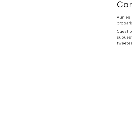
Con
Aún es 
probarl
Cuestio
supuest
tweete