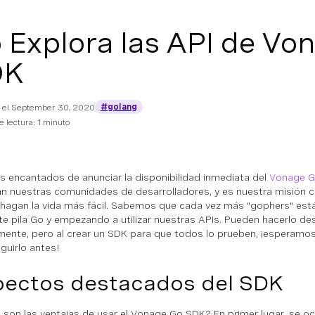
 Explora las API de Vo
DK
#golang
 el
September 30, 2020
 lectura: 1 minuto
 encantados de anunciar la disponibilidad inmediata del
Vonage 
n nuestras comunidades de desarrolladores, y es nuestra misión c
 hagan la vida más fácil. Sabemos que cada vez más "gophers" est
te pila Go y empezando a utilizar nuestras APIs. Pueden hacerlo d
mente, pero al crear un SDK para que todos lo prueben, ¡esperamo
guirlo antes!
ectos destacados del SDK
 son las ventajas de usar el Vonage Go SDK? En primer lugar, se oc