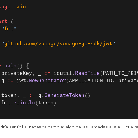
kage
 main
ort
 (
	"
fmt
"
	"
github.com/vonage/vonage-go-sdk/jwt
"
c
 main
() {
 privateKey
, 
_
 :=
 ioutil
.
ReadFile
(
PATH_TO_PRI
 g
 :=
 jwt
.
NewGenerator
(
APPLICATION_ID
, 
privat
 token
, 
_
 :=
 g
.
GenerateToken
()
 fmt
.
Println
(
token
)
ría ser útil si necesita cambiar algo de las llamadas a la API que re