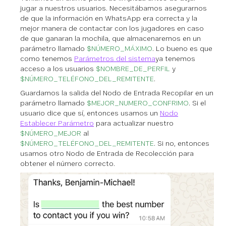
jugar a nuestros usuarios. Necesitábamos asegurarnos
de que la información en WhatsApp era correcta y la
mejor manera de contactar con los jugadores en caso
de que ganaran la mochila, que almacenaremos en un
parámetro llamado
$NÚMERO_MÁXIMO
. Lo bueno es que
como tenemos
Parámetros del sistema
ya tenemos
acceso a los usuarios
$NOMBRE_DE_PERFIL
y
$NÚMERO_TELÉFONO_DEL_REMITENTE
.
Guardamos la salida del Nodo de Entrada Recopilar en un
parámetro llamado
$MEJOR_NUMERO_CONFRIMO
. Si el
usuario dice que sí, entonces usamos un
Nodo
Establecer Parámetro
para actualizar nuestro
$NÚMERO_MEJOR
al
$NÚMERO_TELÉFONO_DEL_REMITENTE
. Si no, entonces
usamos otro Nodo de Entrada de Recolección para
obtener el número correcto.