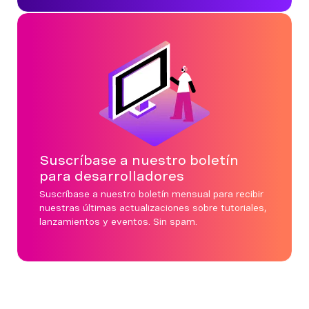
Suscríbase a nuestro boletín
para desarrolladores
Suscríbase a nuestro boletín mensual para recibir
nuestras últimas actualizaciones sobre tutoriales,
lanzamientos y eventos. Sin spam.