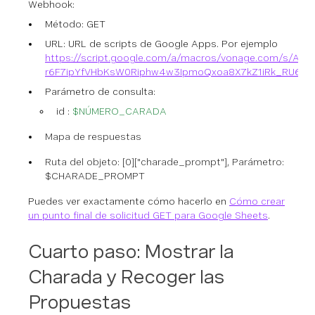
Webhook:
Método: GET
URL: URL de scripts de Google Apps.
Por ejemplo
https://script.google.com/a/macros/vonage.com/s/AKf
r6F7ipYfVHbKsW0Riphw4w3IpmoQxoa8X7kZ1iRk_RU6Oa
Parámetro de consulta:
id :
$NÚMERO_CARADA
Mapa de respuestas
Ruta del objeto: [0]["charade_prompt"], Parámetro:
$CHARADE_PROMPT
Puedes ver exactamente cómo hacerlo en
Cómo crear
un punto final de solicitud GET para Google Sheets
.
Cuarto paso: Mostrar la
Charada y Recoger las
Propuestas