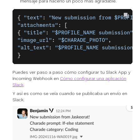
mensaje para hacerlo un poco más agradable.
{ 
"text"
: 
"New submission from ﻿$PROFILE
"attachments"
: [
{ 
"title"
: 
"﻿$PROFILE_NAME﻿ submission"
,
"image_url"
: 
"﻿$CHARADE_PHOTO"
,
"alt_text"
: 
"﻿$PROFILE_NAME﻿ submission"
 
}
Puedes ver paso a paso cómo configurar tu Slack App y
Incoming Webhook en
Cómo configurar una aplicación
Slack
.
Y así es como se veía cuando se publicaba un envío en
Slack.