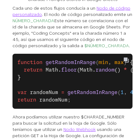
Cada uno de estos flujos conducía a un
Nodo de código
personalizado
. El nodo de código personalizado emite un
NÚMERO_CHARADA
Este número se correlaciona con el
id de la charada que se almacena en Google Sheets. Por
ejemplo, "Coding Concepts" era la charada número 1 a
45, así que usamos el siguiente código en el nodo de
código personalizado y la salida a
$NÚMERO_CHARADA
.
function
 getRandomInRange
(
min
, 
max
) 
{
  return
 Math.
floor
(Math.
random
() 
*
 (ma
}
var
 randomNum
 =
 getRandomInRange
(
1
, 
45
)
return
 randomNum
;
Ahora podíamos utilizar nuestro $CHARADE_NUMBER
para buscar la solicitud en la hoja de Google. Sólo
teníamos que utilizar un
Nodo Webhook
usando una
petición GET a la Hoja de Google. La configuración de