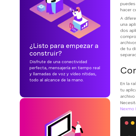
puedes 
hacer c
A difer
una apli
dos apl
comprob
archivo
¿Listo para empezar a
de tu d
construir?
separa
Disfrute de una conectividad
Con
perfecta, mensajería en tiempo real
y llamadas de voz y vídeo nítidas,
todo al alcance de la mano.
En la r
tu apli
archivo
Necesit
Nexmo 