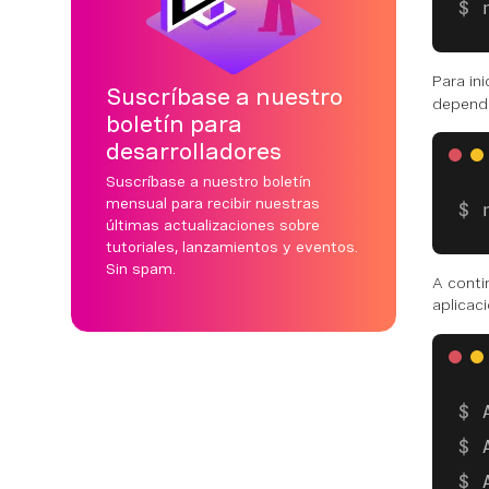
Para in
Suscríbase a nuestro
depende
boletín para
desarrolladores
Suscríbase a nuestro boletín
mensual para recibir nuestras
últimas actualizaciones sobre
tutoriales, lanzamientos y eventos.
Sin spam.
A conti
aplicac