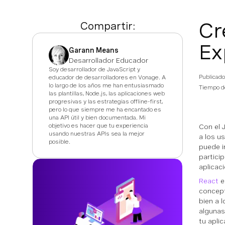
Cr
Compartir:
Ex
Garann Means
Desarrollador Educador
Soy desarrollador de JavaScript y
Publicado
educador de desarrolladores en Vonage. A
lo largo de los años me han entusiasmado
Tiempo de
las plantillas, Node.js, las aplicaciones web
progresivas y las estrategias offline-first,
pero lo que siempre me ha encantado es
una API útil y bien documentada. Mi
objetivo es hacer que tu experiencia
Con el 
usando nuestras APIs sea la mejor
a los u
posible.
puede i
partici
aplicac
React
e
concept
bien a 
algunas
tu apli