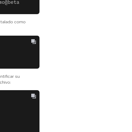
mo@beta
stalado como
ntificar su
chivo: