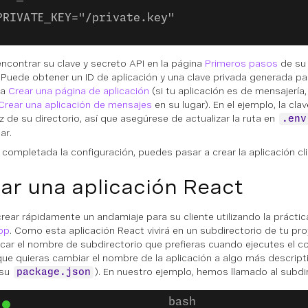
PRIVATE_KEY="/private.key"
ncontrar su clave y secreto API en la página
Primeros pasos
de su 
Puede obtener un ID de aplicación y una clave privada generada p
na
Crear una página de aplicación
(si tu aplicación es de mensajería, 
Crear una aplicación de mensajes
en su lugar). En el ejemplo, la cl
íz de su directorio, así que asegúrese de actualizar la ruta en
.env
ar.
 completada la configuración, puedes pasar a crear la aplicación cli
ar una aplicación React
rear rápidamente un andamiaje para su cliente utilizando la prácti
pp
. Como esta aplicación React vivirá en un subdirectorio de tu pr
icar el nombre de subdirectorio que prefieras cuando ejecutes el
ue quieras cambiar el nombre de la aplicación a algo más descript
 su
). En nuestro ejemplo, hemos llamado al subdire
package.json