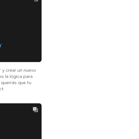
Y
 y crear un nuevo
s la lógica para
 querrás que tu
ct