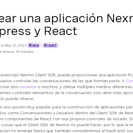
ear una aplicación Ne
press y React
#java
#react
 el
May 12, 2021
 lectura: 14 minutos
JavaScript Nexmo Client SDK, puede proporcionar una aplicación fr
suarios controlar las conversaciones de las que forman parte. A
Con
ncluir dos
usuarios
o muchos, y utilizar múltiples medios diferentes.
pantes controlen elementos de la conversación solo abre más opcio
ión puede ofrecer.
s una opción muy popular para la construcción de aplicaciones para
os como Conversaciones y Usuarios dentro del Client SDK de Ne
los componentes de React con sus propios controles de estado. S
 cosas que el Client SDK de Nexmo no puede hacer, por lo que la 
cación no emerge hasta que también consideramos el back-end. Us