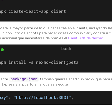
npx create-react-app client
 dará la mayor parte de lo que necesitas en el cliente, incluyendo 
 un conjunto de scripts para hacer cosas como iniciar y construir tu
 adicional que necesitarás de npm es el
Client SDK de Nexmo
:
npm install -s nexmo-client@beta
liente
también querrás añadir un proxy, que hará r
package.json
r Express y al puerto en el que se ejecuta:
oxy"
: 
"http://localhost:3001"
,