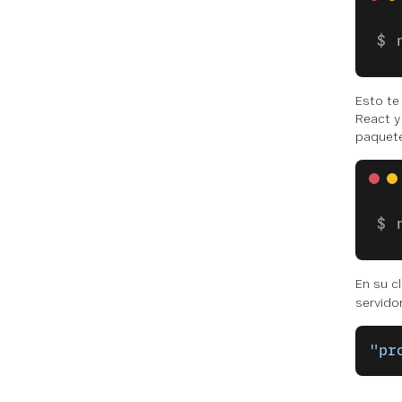
Esto te
React y
paquete
En su c
servido
"pr