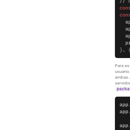
// 
con
con
  a
  a
  a
  p
}, 
Para es
usuario
ambas a
servido
packa
app
app
app