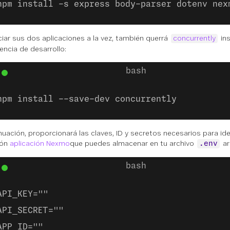
npm install -s express body-parser dotenv nex
iciar sus dos aplicaciones a la vez, también querrá
concurrently
in
ncia de desarrollo:
npm install --save-dev concurrently
nuación, proporcionará las claves, ID y secretos necesarios para ide
ión
aplicación Nexmo
que puedes almacenar en tu archivo
ar
.env
API_KEY=""
API_SECRET=""
APP_ID=""