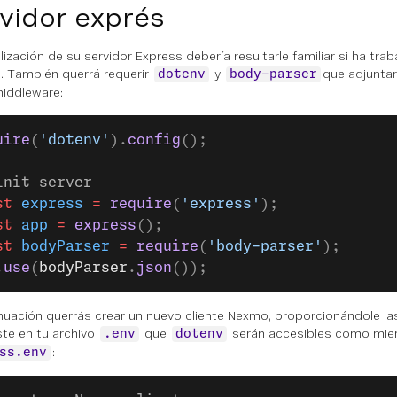
vidor exprés
alización de su servidor Express debería resultarle familiar si ha tr
. También querrá requerir
y
que adjuntar
dotenv
body-parser
iddleware:
uire
(
'dotenv'
).
config
();
init server
st
 express
 =
 require
(
'express'
);
st
 app
 =
 express
();
st
 bodyParser
 =
 require
(
'body-parser'
);
.
use
(
bodyParser
.
json
());
nuación querrás crear un nuevo cliente Nexmo, proporcionándole la
te en tu archivo
que
serán accesibles como mi
.env
dotenv
:
ss.env