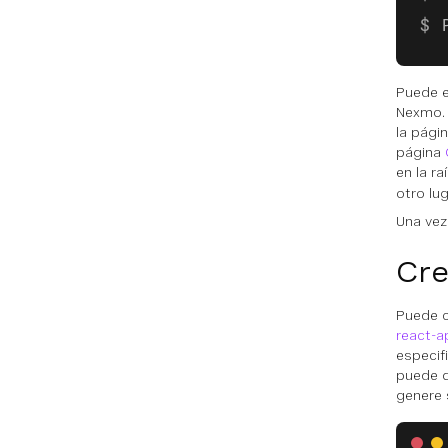
Puede e
Nexmo. 
la pági
página
en la ra
otro lug
Una vez
Cre
Puede c
react-a
especif
puede q
genere