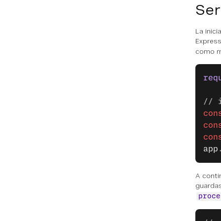
Ser
La inici
Express
como m
req
// 
con
con
con
app
A conti
guardas
proce