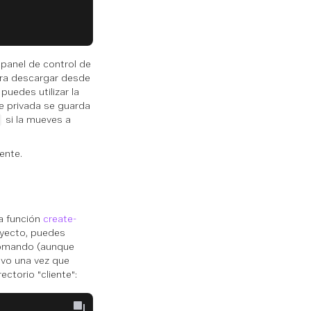
panel de control de
ara descargar desde
puedes utilizar la
ave privada se guarda
si la mueves a
ente.
ca función
create-
oyecto, puedes
 comando (aunque
ivo una vez que
ctorio "cliente":