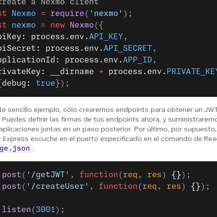
create a Nexmo client
st
 Nexmo
 =
 require
(
'nexmo'
);
st
 nexmo
 =
 new
 Nexmo
({
piKey: process.env.
API_KEY
,
piSecret: process.env.
API_SECRET
,
pplicationId: process.env.
APP_ID
,
rivateKey: __dirname 
+
 process.env.
PRIVATE_KE
{
debug: 
true
});
te sencillo ejemplo, sólo crearemos endpoints para obtener un JWT
. Puedes definir las firmas de tus endpoints ahora, y suministraremo
plicaciones juntas en un paso posterior. Por último, por supuesto,
r Express escuche en el puerto especificado en el comando de Rea
:
ge.json
.
post
(
'/getJWT'
, 
function
(
req
, 
res
) 
{}
);
.
post
(
'/createUser'
, 
function
(
req
, 
res
) 
{}
);
.
listen
(
3001
);