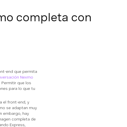
xmo completa con
ont-end que permita
versación Nexmo
 Permitir que los
nes para lo que tu
 el front-end, y
xmo se adaptan muy
in embargo, hay
imagen completa de
ando Express,