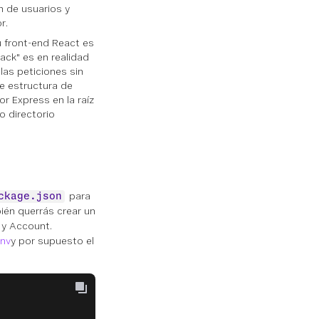
n de usuarios y
r.
u front-end React es
tack" es en realidad
las peticiones sin
e estructura de
or Express en la raíz
o directorio
para
ckage.json
ién querrás crear un
 y Account.
nv
y por supuesto el