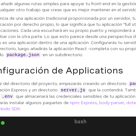
añadir algunas rutas simples para apoyar tu front-end en la gestió
ualquier otro trabajo que creas que es mejor mantener en el servido
encia de una aplicación tradicional proporcionada por un servidor, t
cación por derecho propio, lo que significa que tu aplicación "full s
icaciones. Cada una escuchará en su propio puerto y responderá a 
ar con la otra parte. Lo que esto parece desde una perspectiva d
s es una aplicación dentro de una aplicación. Configurarás tu servid
irectorio, luego añadirás la aplicación React -completa con su propi
do
-en un subdirectorio.
package.json
figuración de Applications
aíz del directorio del proyecto, empezarás creando un directorio
pa
cación Express y un directorio
que la contendrá. Tamb
server.js
que almacenará las credenciales sensibles de tu aplicación
.env
arás instalar algunos paquetes de
npm
:
Express
,
body-parser
,
dote
Nodo SDK
: