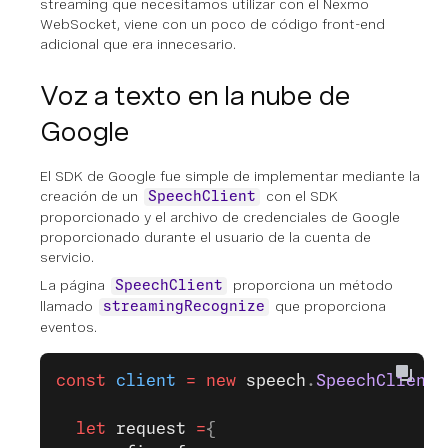
streaming que necesitamos utilizar con el Nexmo
WebSocket, viene con un poco de código front-end
adicional que era innecesario.
Voz a texto en la nube de
Google
El SDK de Google fue simple de implementar mediante la
creación de un
con el SDK
SpeechClient
proporcionado y el archivo de credenciales de Google
proporcionado durante el usuario de la cuenta de
servicio.
La página
proporciona un método
SpeechClient
llamado
que proporciona
streamingRecognize
eventos.
const
 client
 =
 new
 speech
.
SpeechClient
(
  let
 request
 =
{