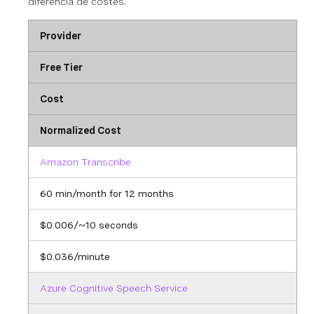
diferencia de costes.
Provider
Free Tier
Cost
Normalized Cost
Amazon Transcribe
60 min/month for 12 months
$0.006/~10 seconds
$0.036/minute
Azure Cognitive Speech Service