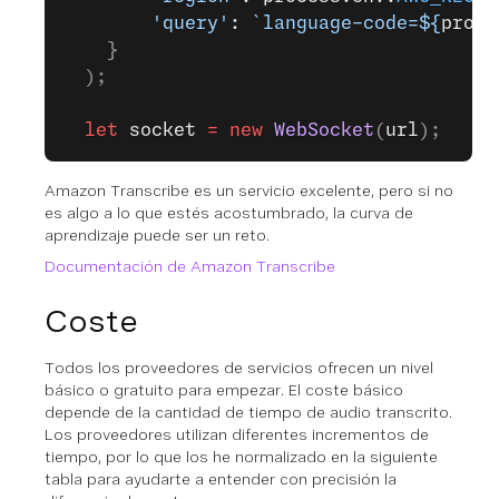
        'query'
: 
`language-code=${
proce
    }
  );
  let
 socket
 =
 new
 WebSocket
(
url
);
Amazon Transcribe es un servicio excelente, pero si no
es algo a lo que estés acostumbrado, la curva de
aprendizaje puede ser un reto.
Documentación de Amazon Transcribe
Coste
Todos los proveedores de servicios ofrecen un nivel
básico o gratuito para empezar. El coste básico
depende de la cantidad de tiempo de audio transcrito.
Los proveedores utilizan diferentes incrementos de
tiempo, por lo que los he normalizado en la siguiente
tabla para ayudarte a entender con precisión la