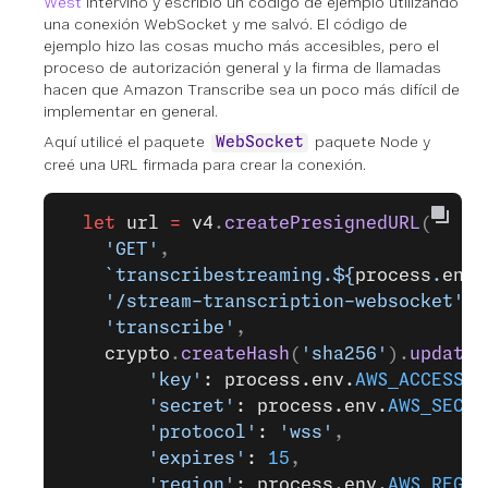
West
intervino y escribió un código de ejemplo utilizando
una conexión WebSocket y me salvó. El código de
ejemplo hizo las cosas mucho más accesibles, pero el
proceso de autorización general y la firma de llamadas
hacen que Amazon Transcribe sea un poco más difícil de
implementar en general.
Aquí utilicé el paquete
paquete Node y
WebSocket
creé una URL firmada para crear la conexión.
  let
 url
 =
 v4
.
createPresignedURL
(
    'GET'
,
    `transcribestreaming.${
process
.
env
.
    '/stream-transcription-websocket'
,
    'transcribe'
,
    crypto
.
createHash
(
'sha256'
).
update
(
        'key'
: process.env.
AWS_ACCESS_K
        'secret'
: process.env.
AWS_SECRE
        'protocol'
: 
'wss'
,
        'expires'
: 
15
,
        'region'
: process.env.
AWS_REGIO