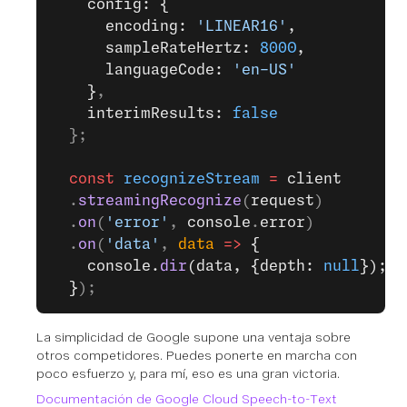
    config: {
      encoding: 
'LINEAR16'
,
      sampleRateHertz: 
8000
,
      languageCode: 
'en-US'
    }
,
    interimResults: 
false
  };
  const
 recognizeStream
 =
 client
  .
streamingRecognize
(
request
)
  .
on
(
'error'
, 
console
.
error
)
  .
on
(
'data'
, 
data
 =>
 {
    console.
dir
(data, {depth: 
null
});
  }
);
La simplicidad de Google supone una ventaja sobre
otros competidores. Puedes ponerte en marcha con
poco esfuerzo y, para mí, eso es una gran victoria.
Documentación de Google Cloud Speech-to-Text