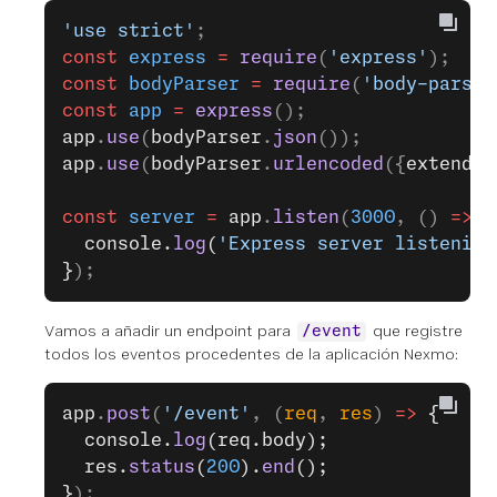
'use strict'
;
const
 express
 =
 require
(
'express'
);
const
 bodyParser
 =
 require
(
'body-parser
const
 app
 =
 express
();
app
.
use
(
bodyParser
.
json
());
app
.
use
(
bodyParser
.
urlencoded
({
extended
const
 server
 =
 app
.
listen
(
3000
, () 
=>
 {
  console.
log
(
'Express server listening
}
);
Vamos a añadir un endpoint para
que registre
/event
todos los eventos procedentes de la aplicación Nexmo:
app
.
post
(
'/event'
, (
req
, 
res
) 
=>
 {
  console.
log
(req.body);
  res.
status
(
200
).
end
();
}
);