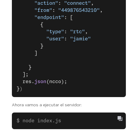
      "action"
: 
"connect"
,
      "from"
: 
"449876543210"
,
      "endpoint"
: [
        {
          "type"
: 
"rtc"
,
          "user"
: 
"jamie"
        }
      ]
    }
  ];
  res.
json
(ncco);
}
)
Ahora vamos a ejecutar el servidor:
$ node index.js