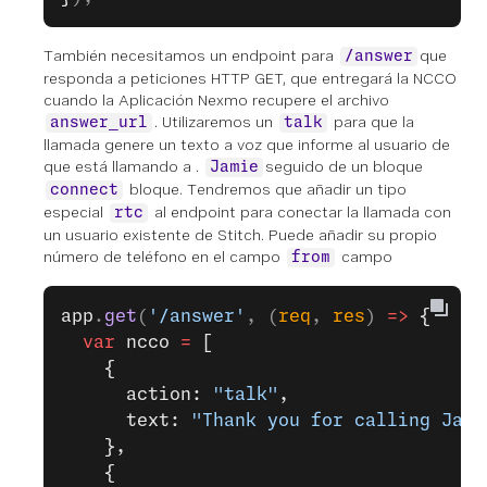
También necesitamos un endpoint para
que
/answer
responda a peticiones HTTP GET, que entregará la NCCO
cuando la Aplicación Nexmo recupere el archivo
. Utilizaremos un
para que la
answer_url
talk
llamada genere un texto a voz que informe al usuario de
que está llamando a .
seguido de un bloque
Jamie
bloque. Tendremos que añadir un tipo
connect
especial
al endpoint para conectar la llamada con
rtc
un usuario existente de Stitch. Puede añadir su propio
número de teléfono en el campo
campo
from
app
.
get
(
'/answer'
, (
req
, 
res
) 
=>
 {
  var
 ncco 
=
 [
    {
      action: 
"talk"
,
      text: 
"Thank you for calling Jami
    },
    {