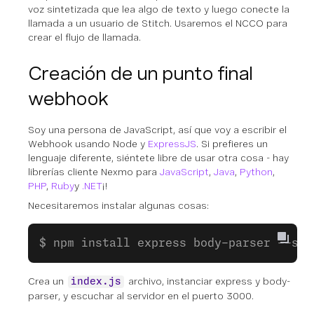
voz sintetizada que lea algo de texto y luego conecte la
llamada a un usuario de Stitch. Usaremos el NCCO para
crear el flujo de llamada.
Creación de un punto final
webhook
Soy una persona de JavaScript, así que voy a escribir el
Webhook usando Node y
ExpressJS
. Si prefieres un
lenguaje diferente, siéntete libre de usar otra cosa - hay
librerías cliente Nexmo para
JavaScript
,
Java
,
Python
,
PHP
,
Ruby
y
.NET
¡!
Necesitaremos instalar algunas cosas:
$ npm install express body-parser --sav
Crea un
archivo, instanciar express y body-
index.js
parser, y escuchar al servidor en el puerto 3000.