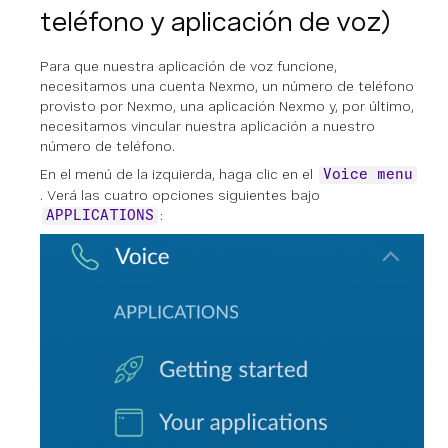
teléfono y aplicación de voz)
Para que nuestra aplicación de voz funcione,
necesitamos una cuenta Nexmo, un número de teléfono
provisto por Nexmo, una aplicación Nexmo y, por último,
necesitamos vincular nuestra aplicación a nuestro
número de teléfono.
En el menú de la izquierda, haga clic en el
Voice menu
. Verá las cuatro opciones siguientes bajo
:
APPLICATIONS