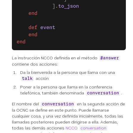
            ].
to_json
    end
    def
 event
    end
end
La instrucción NCCO definida en el método
#answer
contiene dos acciones:
Da la bienvenida a la persona que llama con una
acción
talk
Poner a la persona que llama en la conferencia
telefónica, también denominada
.
conversation
El nombre del
en la segunda acción de
conversation
la OCNC se define en este punto. Puede llamarse
cualquier cosa, y una vez definida inicialmente, todas las
llamadas posteriores pueden dirigirse a ella. Además,
todas las demás acciones
NCCO
conversation