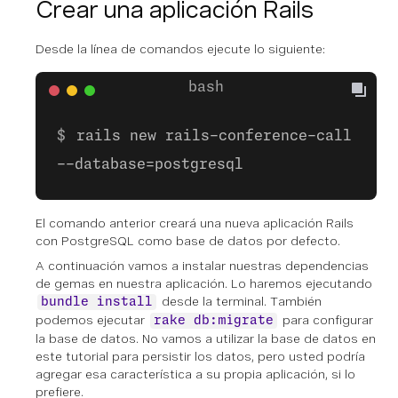
Crear una aplicación Rails
Desde la línea de comandos ejecute lo siguiente:
rails new rails-conference-call
--database=postgresql
El comando anterior creará una nueva aplicación Rails
con PostgreSQL como base de datos por defecto.
A continuación vamos a instalar nuestras dependencias
de gemas en nuestra aplicación. Lo haremos ejecutando
desde la terminal. También
bundle install
podemos ejecutar
para configurar
rake db:migrate
la base de datos. No vamos a utilizar la base de datos en
este tutorial para persistir los datos, pero usted podría
agregar esa característica a su propia aplicación, si lo
prefiere.