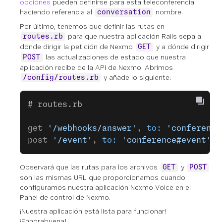
opciones
pueden definirse para esta teleconferencia
haciendo referencia al
nombre.
conversation
Por último, tenemos que definir las rutas en
para que nuestra aplicación Rails sepa a
routes.rb
dónde dirigir la petición de Nexmo
y a dónde dirigir
GET
las actualizaciones de estado que nuestra
POST
aplicación recibe de la API de Nexmo. Abrimos
y añade lo siguiente:
/config/routes.rb
# routes.rb
get 
'/webhooks/answer'
, 
to:
 'conference
post 
'/event'
, 
to:
 'conference#event'
Observará que las rutas para los archivos
y
GET
POST
son las mismas URL que proporcionamos cuando
configuramos nuestra aplicación Nexmo Voice en el
Panel de control de Nexmo.
¡Nuestra aplicación está lista para funcionar!
¡Enhorabuena!