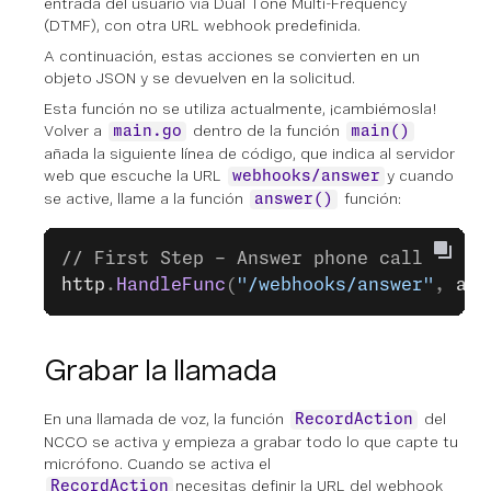
entrada del usuario vía Dual Tone Multi-Frequency
(DTMF), con otra URL webhook predefinida.
A continuación, estas acciones se convierten en un
objeto JSON y se devuelven en la solicitud.
Esta función no se utiliza actualmente, ¡cambiémosla!
Volver a
dentro de la función
main.go
main()
añada la siguiente línea de código, que indica al servidor
web que escuche la URL
y cuando
webhooks/answer
se active, llame a la función
función:
answer()
// First Step - Answer phone call
http
.
HandleFunc
(
"/webhooks/answer"
, 
ans
Grabar la llamada
En una llamada de voz, la función
del
RecordAction
NCCO se activa y empieza a grabar todo lo que capte tu
micrófono. Cuando se activa el
necesitas definir la URL del webhook
RecordAction