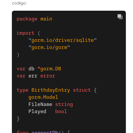
código:
package
 main
import
 (
	"
gorm.io/driver/sqlite
"
	"
gorm.io/gorm
"
)
var
 db
 *
gorm
.
DB
var
 err
 error
type
 BirthdayEntry
 struct
 {
	gorm
.
Model
	FileName
 string
	Played
   bool
}