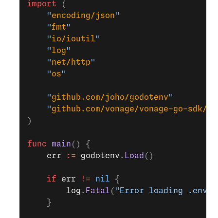
import
 (
	"
encoding/json
"
	"
fmt
"
	"
io/ioutil
"
	"
log
"
	"
net/http
"
	"
os
"
	"
github.com/joho/godotenv
"
	"
github.com/vonage/vonage-go-sdk/jw
)
func
 main
() {
	err
 :=
 godotenv
.
Load
()
	if
 err
 !=
 nil
 {
		log
.
Fatal
(
"Error loading .env f
	}