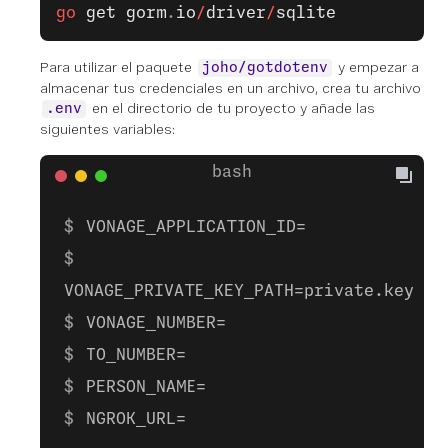
go
 get
 gorm
.
io
/
driver
/
sqlite
Para utilizar el paquete
y empezar a
joho/gotdotenv
almacenar tus credenciales en un archivo, crea tu archivo
en el directorio de tu proyecto y añade las
.env
siguientes variables:
VONAGE_APPLICATION_ID=
VONAGE_PRIVATE_KEY_PATH=private.key
VONAGE_NUMBER=
TO_NUMBER=
PERSON_NAME=
NGROK_URL=