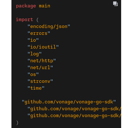
package
 main
import
 (
	"
encoding/json
"
	"
errors
"
	"
io
"
	"
io/ioutil
"
	"
log
"
	"
net/http
"
	"
net/url
"
	"
os
"
	"
strconv
"
	"
time
"
  "
github.com/vonage/vonage-go-sdk
"
	"
github.com/vonage/vonage-go-sdk/nc
	"
github.com/vonage/vonage-go-sdk/jw
)