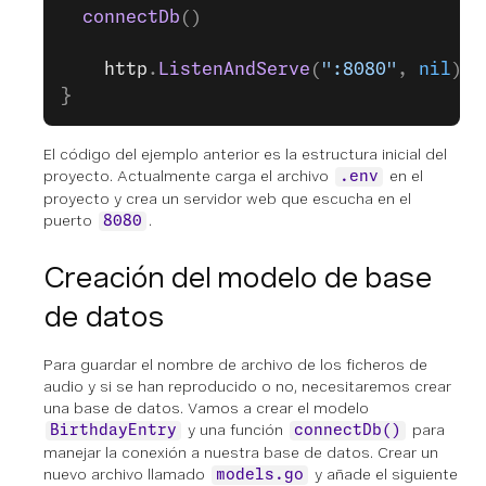
  connectDb
()
	http
.
ListenAndServe
(
":8080"
, 
nil
)
}
El código del ejemplo anterior es la estructura inicial del
proyecto. Actualmente carga el archivo
en el
.env
proyecto y crea un servidor web que escucha en el
puerto
.
8080
Creación del modelo de base
de datos
Para guardar el nombre de archivo de los ficheros de
audio y si se han reproducido o no, necesitaremos crear
una base de datos. Vamos a crear el modelo
y una función
para
BirthdayEntry
connectDb()
manejar la conexión a nuestra base de datos. Crear un
nuevo archivo llamado
y añade el siguiente
models.go