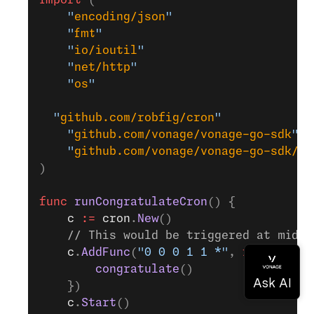
import
 (
	"
encoding/json
"
	"
fmt
"
	"
io/ioutil
"
	"
net/http
"
	"
os
"
  "
github.com/robfig/cron
"
	"
github.com/vonage/vonage-go-sdk
"
	"
github.com/vonage/vonage-go-sdk/nc
)
func
 runCongratulateCron
() {
	c
 :=
 cron
.
New
()
	// This would be triggered at midn
	c
.
AddFunc
(
"0 0 0 1 1 *"
, 
func
() {
		congratulate
()
	})
	c
.
Start
()