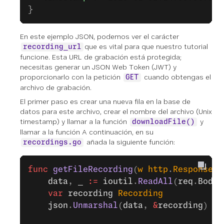
}
En este ejemplo JSON, podemos ver el carácter
que es vital para que nuestro tutorial
recording_url
funcione. Esta URL de grabación está protegida;
necesitas generar un JSON Web Token (JWT) y
proporcionarlo con la petición
cuando obtengas el
GET
archivo de grabación.
El primer paso es crear una nueva fila en la base de
datos para este archivo, crear el nombre del archivo (Unix
timestamp) y llamar a la función
y
downloadFile()
llamar a la función A continuación, en su
añada la siguiente función:
recordings.go
func
 getFileRecording
(
w
 http
.
ResponseWr
	data
, 
_
 :=
 ioutil
.
ReadAll
(
req
.
Body
)
	var
 recording
 Recording
	json
.
Unmarshal
(
data
, 
&
recording
)