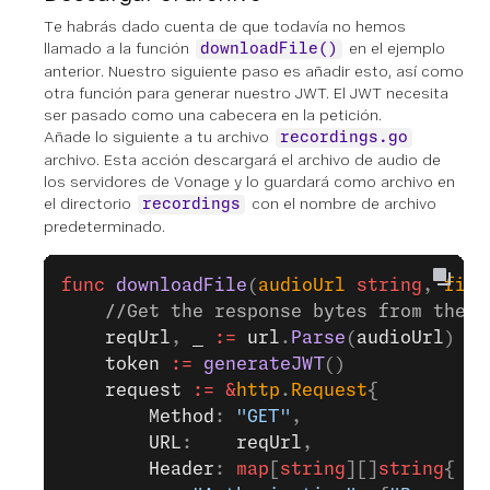
Te habrás dado cuenta de que todavía no hemos
llamado a la función
en el ejemplo
downloadFile()
anterior. Nuestro siguiente paso es añadir esto, así como
otra función para generar nuestro JWT. El JWT necesita
ser pasado como una cabecera en la petición.
Añade lo siguiente a tu archivo
recordings.go
archivo. Esta acción descargará el archivo de audio de
los servidores de Vonage y lo guardará como archivo en
el directorio
con el nombre de archivo
recordings
predeterminado.
func
 downloadFile
(
audioUrl
 string
, 
file
	//Get the response bytes from the u
	reqUrl
, 
_
 :=
 url
.
Parse
(
audioUrl
)
	token
 :=
 generateJWT
()
	request
 :=
 &
http
.
Request
{
		Method
: 
"GET"
,
		URL
:    
reqUrl
,
		Header
: 
map
[
string
][]
string
{