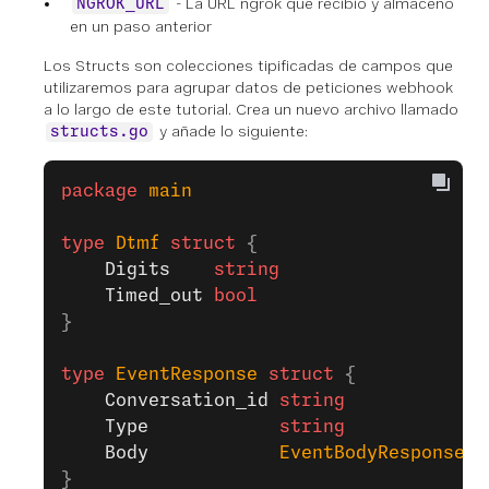
- La URL ngrok que recibió y almacenó
NGROK_URL
en un paso anterior
Los Structs son colecciones tipificadas de campos que
utilizaremos para agrupar datos de peticiones webhook
a lo largo de este tutorial. Crea un nuevo archivo llamado
y añade lo siguiente:
structs.go
package
 main
type
 Dtmf
 struct
 {
	Digits
    string
	Timed_out
 bool
}
type
 EventResponse
 struct
 {
	Conversation_id
 string
	Type
            string
	Body
            EventBodyResponse
}