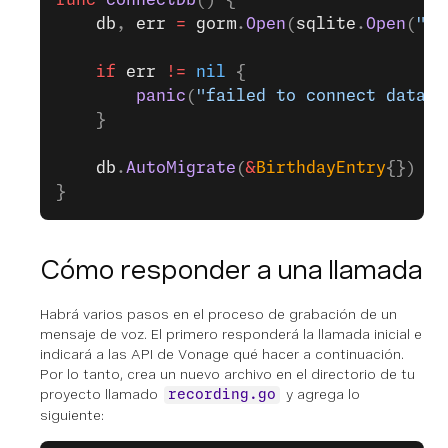
func
 connectDb
() {
	db
, 
err
 =
 gorm
.
Open
(
sqlite
.
Open
(
"vo
	if
 err
 !=
 nil
 {
		panic
(
"failed to connect databa
	}
	db
.
AutoMigrate
(
&
BirthdayEntry
{})
}
Cómo responder a una llamada
Habrá varios pasos en el proceso de grabación de un
mensaje de voz. El primero responderá la llamada inicial e
indicará a las API de Vonage qué hacer a continuación.
Por lo tanto, crea un nuevo archivo en el directorio de tu
proyecto llamado
y agrega lo
recording.go
siguiente: