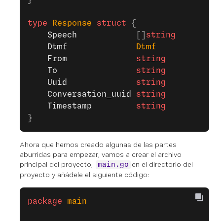
type
 Response
 struct
 {
	Speech
            []
string
	Dtmf
              Dtmf
	From
              string
	To
                string
	Uuid
              string
	Conversation_uuid
 string
	Timestamp
         string
}
Ahora que hemos creado algunas de las partes
aburridas para empezar, vamos a crear el archivo
principal del proyecto,
en el directorio del
main.go
proyecto y añádele el siguiente código:
package
 main