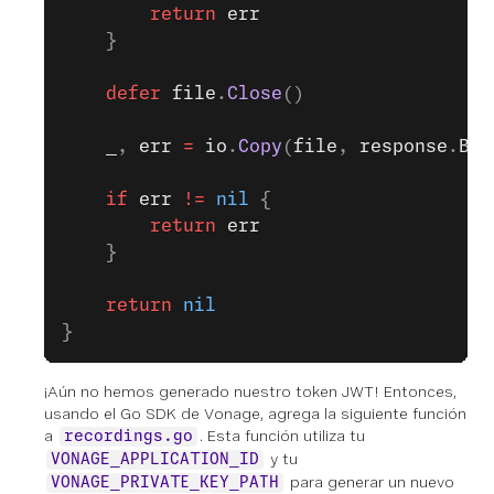
		return
 err
	}
	defer
 file
.
Close
()
	_
, 
err
 =
 io
.
Copy
(
file
, 
response
.
Bod
	if
 err
 !=
 nil
 {
		return
 err
	}
	return
 nil
}
¡Aún no hemos generado nuestro token JWT! Entonces,
usando el Go SDK de Vonage, agrega la siguiente función
a
. Esta función utiliza tu
recordings.go
y tu
VONAGE_APPLICATION_ID
para generar un nuevo
VONAGE_PRIVATE_KEY_PATH