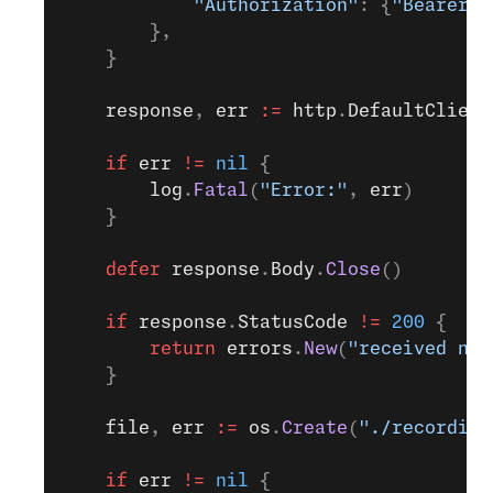
			"Authorization"
: {
"Bearer "
		},
	}
	response
, 
err
 :=
 http
.
DefaultClient
	if
 err
 !=
 nil
 {
		log
.
Fatal
(
"Error:"
, 
err
)
	}
	defer
 response
.
Body
.
Close
()
	if
 response
.
StatusCode
 !=
 200
 {
		return
 errors
.
New
(
"received non
	}
	file
, 
err
 :=
 os
.
Create
(
"./recording
	if
 err
 !=
 nil
 {