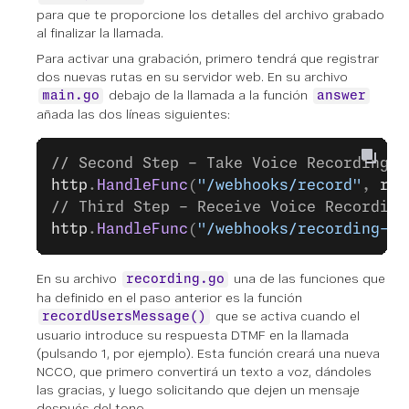
para que te proporcione los detalles del archivo grabado
al finalizar la llamada.
Para activar una grabación, primero tendrá que registrar
dos nuevas rutas en su servidor web. En su archivo
debajo de la llamada a la función
main.go
answer
añada las dos líneas siguientes:
// Second Step - Take Voice Recording
http
.
HandleFunc
(
"/webhooks/record"
, 
rec
// Third Step - Receive Voice Recording
http
.
HandleFunc
(
"/webhooks/recording-fi
En su archivo
una de las funciones que
recording.go
ha definido en el paso anterior es la función
que se activa cuando el
recordUsersMessage()
usuario introduce su respuesta DTMF en la llamada
(pulsando 1, por ejemplo). Esta función creará una nueva
NCCO, que primero convertirá un texto a voz, dándoles
las gracias, y luego solicitando que dejen un mensaje
después del tono.