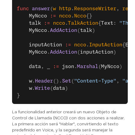
func
 answer
(
w
 http
.
ResponseWriter
, 
req
 
	MyNcco
 :=
 ncco
.
Ncco
{}
	talk
 :=
 ncco
.
TalkAction
{
Text
: 
"Than
	MyNcco
.
AddAction
(
talk
)
	inputAction
 :=
 ncco
.
InputAction
{
Eve
	MyNcco
.
AddAction
(
inputAction
)
	data
, 
_
 :=
 json
.
Marshal
(
MyNcco
)
	w
.
Header
().
Set
(
"Content-Type"
, 
"app
	w
.
Write
(
data
)
}
La funcionalidad anterior creará un nuevo Objeto de
Control de Llamada (NCCO) con dos acciones a realizar.
La primera acción será "Hablar", convirtiendo el texto
predefinido en Voice, y la segunda será manejar la