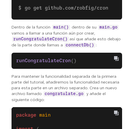
go get github.com/robfig/cron
Dentro de la función
dentro de su
main()
main.go
vamos a llamar a una función aún por crear,
así que añade esto debajo
runCongratulateCron()
de la parte donde llamas a
:
connectDb()
runCongratulateCron
()
Para mantener la funcionalidad separada de la primera
parte del tutorial, añadiremos la funcionalidad necesaria
para esta parte en un archivo separado. Crea un nuevo
archivo llamado
y añade el
congratulate.go
siguiente código:
package
 main