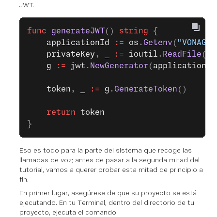
JWT.
func
 generateJWT
() 
string
 {
	applicationId
 :=
 os
.
Getenv
(
"VONAGE_
	privateKey
, 
_
 :=
 ioutil
.
ReadFile
(
os
	g
 :=
 jwt
.
NewGenerator
(
applicationId
	token
, 
_
 :=
 g
.
GenerateToken
()
	return
 token
}
Eso es todo para la parte del sistema que recoge las
llamadas de voz; antes de pasar a la segunda mitad del
tutorial, vamos a querer probar esta mitad de principio a
fin.
En primer lugar, asegúrese de que su proyecto se está
ejecutando. En tu Terminal, dentro del directorio de tu
proyecto, ejecuta el comando: