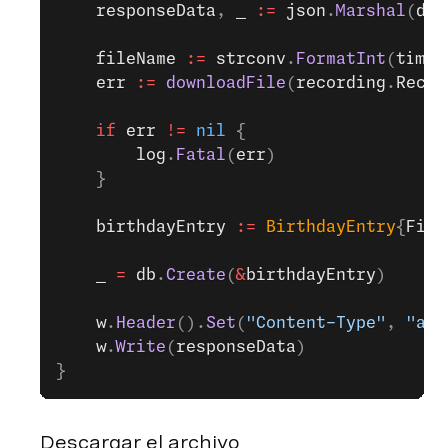
	responseData
, 
_
 :=
 json
.
Marshal
(
dat
	fileName
 :=
 strconv
.
FormatInt
(
time
.
	err
 :=
 downloadFile
(
recording
.
Recor
	if
 err
 !=
 nil
 {
		log
.
Fatal
(
err
)
	}
	birthdayEntry
 :=
 BirthdayEntry
{
File
	_
 =
 db
.
Create
(
&
birthdayEntry
)
	w
.
Header
().
Set
(
"Content-Type"
, 
"app
	w
.
Write
(
responseData
)
}
Descargar el archivo