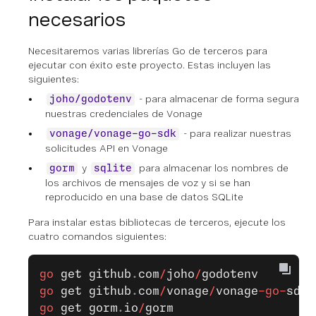
necesarios
Necesitaremos varias librerías Go de terceros para
ejecutar con éxito este proyecto. Estas incluyen las
siguientes:
- para almacenar de forma segura
joho/godotenv
nuestras credenciales de Vonage
- para realizar nuestras
vonage/vonage-go-sdk
solicitudes API en Vonage
y
para almacenar los nombres de
gorm
sqlite
los archivos de mensajes de voz y si se han
reproducido en una base de datos SQLite
Para instalar estas bibliotecas de terceros, ejecute los
cuatro comandos siguientes:
go
 get
 github
.
com
/
joho
/
godotenv
go
 get
 github
.
com
/
vonage
/
vonage
-go-
sdk
go
 get
 gorm
.
io
/
gorm