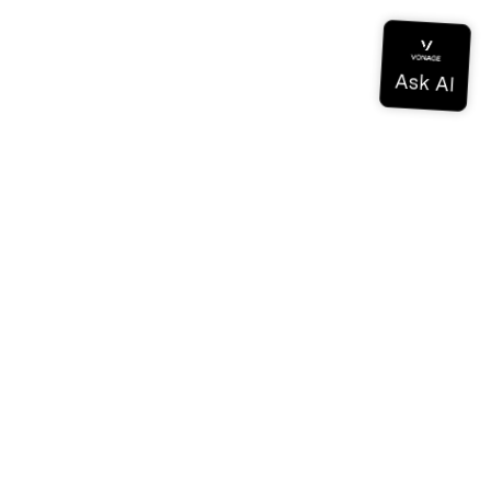
Documentación
Documentación
Vonage Business Cloud
Centro de contacto de Vonage
Referencias técnicas
Documentación
SDK y herramientas
Comunidad