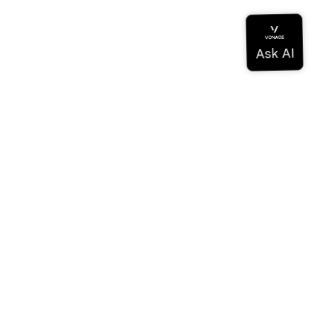
Documentación
Documentación
Vonage Business Cloud
Centro de contacto de Vonage
Referencias técnicas
Documentación
SDK y herramientas
Comunidad