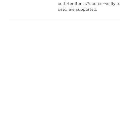
auth-territories?source=verify to see i
used are supported.