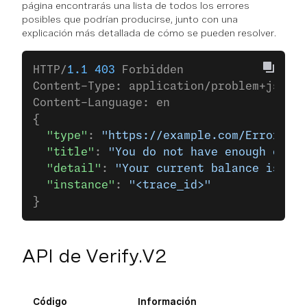
página encontrarás una lista de todos los errores
posibles que podrían producirse, junto con una
explicación más detallada de cómo se pueden resolver.
HTTP/
1.1
 403
 Forbidden
Content-Type: application/problem+json
Content-Language: en
{
  "type"
: 
"https://example.com/Error#out
  "title"
: 
"You do not have enough credi
  "detail"
: 
"Your current balance is 30,
  "instance"
: 
"<trace_id>"
}
API de Verify.V2
Código
Información