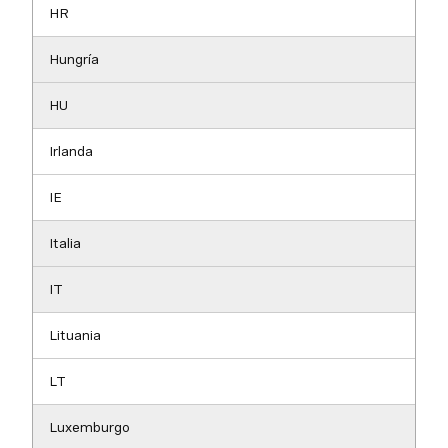
HR
Hungría
HU
Irlanda
IE
Italia
IT
Lituania
LT
Luxemburgo