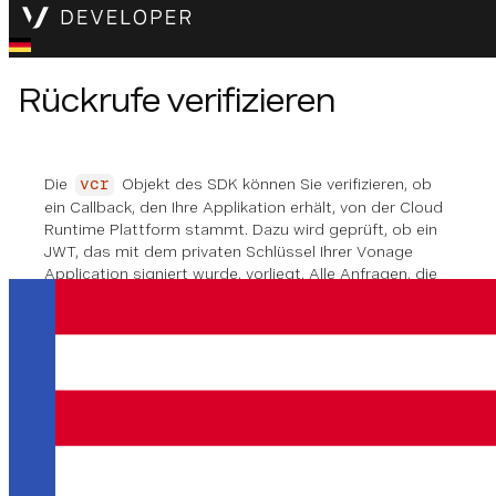
Rückrufe verifizieren
Die
Objekt des SDK können Sie verifizieren, ob
vcr
ein Callback, den Ihre Applikation erhält, von der Cloud
Runtime Plattform stammt. Dazu wird geprüft, ob ein
JWT, das mit dem privaten Schlüssel Ihrer Vonage
Application signiert wurde, vorliegt. Alle Anfragen, die
von der Cloud-Runtime-Plattform an Ihre Instanz
gestellt werden, haben dieses Token in der
Kopfzeile.
Authorization
Methode Unterschrift
vcr
.
verifyAuth
(
token
: 
string
)